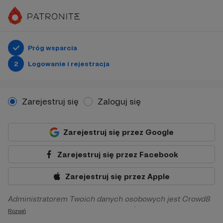
Próg wsparcia
2
Logowanie i rejestracja
Zarejestruj się
Zaloguj się
Zarejestruj się przez Google
Zarejestruj się przez Facebook
Zarejestruj się przez Apple
Administratorem Twoich danych osobowych jest Crowd8
sp. z o.o. z siedziba w Warszawie, ul. Żwirki i Wigury 16, 02-
Rozwiń
092 Warszawa. Twoje dane osobowe będą przetwarzane w