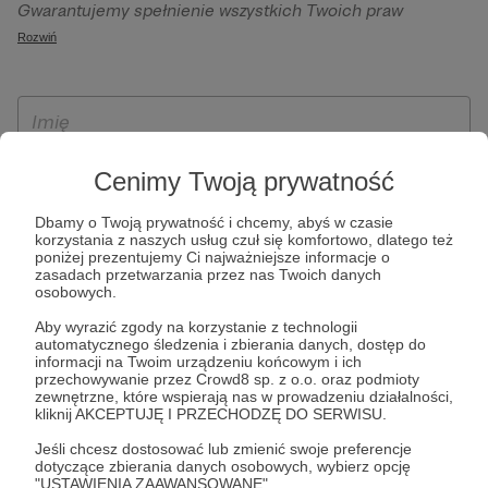
Gwarantujemy spełnienie wszystkich Twoich praw
szczególności w celu wykonania umowy zawartej z Tobą, w
wynikających z ogólnego rozporządzenia o ochronie
Rozwiń
tym do umożliwienia świadczenia usługi drogą
danych, tj. prawo dostępu, sprostowania oraz usunięcia
elektroniczną oraz pełnego korzystania z platformy
Twoich danych, ograniczenia ich przetwarzania, prawo do
Patronite.pl, w tym możliwości dokonywania oraz
ich przenoszenia, niepodlegania zautomatyzowanemu
otrzymywania wsparcia na naszej platformie oraz
podejmowaniu decyzji, w tym profilowaniu, a także prawo
dokonywania płatności.
wyrażenia sprzeciwu wobec przetwarzania Twoich danych
Cenimy Twoją prywatność
osobowych. Rejestracja dla osób niepełnoletnich możliwa
jest po przekazaniu podpisanego formularza "Zgodna na
Dbamy o Twoją prywatność i chcemy, abyś w czasie
korzystania z naszych usług czuł się komfortowo, dlatego też
założenie konta przez osobę niepełnoletnią", formularz
poniżej prezentujemy Ci najważniejsze informacje o
dostępny jest na stronie regulaminu Patronite.pl.
zasadach przetwarzania przez nas Twoich danych
osobowych.
Aby wyrazić zgody na korzystanie z technologii
automatycznego śledzenia i zbierania danych, dostęp do
informacji na Twoim urządzeniu końcowym i ich
przechowywanie przez Crowd8 sp. z o.o. oraz podmioty
zewnętrzne, które wspierają nas w prowadzeniu działalności,
kliknij AKCEPTUJĘ I PRZECHODZĘ DO SERWISU.
Jeśli chcesz dostosować lub zmienić swoje preferencje
* Zapoznałem się i akceptuję
Regulamin
serwisu oraz
Politykę
dotyczące zbierania danych osobowych, wybierz opcję
"USTAWIENIA ZAAWANSOWANE".