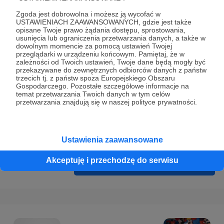
Prywatności
.
Zgoda jest dobrowolna i możesz ją wycofać w
* Wyrażam zgodę na przetwarzanie moich danych
USTAWIENIACH ZAAWANSOWANYCH, gdzie jest także
opisane Twoje prawo żądania dostępu, sprostowania,
osobowych podanych w formularzu rejestracyjnym w celu
usunięcia lub ograniczenia przetwarzania danych, a także w
prawidłowego świadczenia usług serwisu Patronite.
dowolnym momencie za pomocą ustawień Twojej
przeglądarki w urządzeniu końcowym. Pamiętaj, że w
zależności od Twoich ustawień, Twoje dane będą mogły być
Wyrażam zgodę na otrzymywanie drogą elektroniczną
przekazywane do zewnętrznych odbiorców danych z państw
informacji handlowych - newslettera. Opcja ta może zostać
trzecich tj. z państw spoza Europejskiego Obszaru
Gospodarczego. Pozostałe szczegółowe informacje na
zmieniona w ustawieniach konta.
temat przetwarzania Twoich danych w tym celów
przetwarzania znajdują się w naszej polityce prywatności.
Ustawienia zaawansowane
Akceptuję i przechodzę do serwisu
Cofnij
Zarejestruj się i przejdź dalej