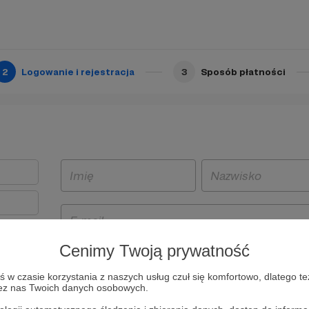
2
Logowanie i rejestracja
3
Sposób płatności
Cenimy Twoją prywatność
t
w czasie korzystania z naszych usług czuł się komfortowo, dlatego te
i i
zez nas Twoich danych osobowych.
owe będą
aw