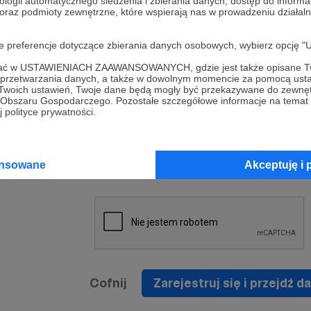
ologii automatycznego śledzenia i zbierania danych, dostęp do inform
a umowy
nie
 oraz podmioty zewnętrzne, które wspierają nas w prowadzeniu dział
nia
nięcia
nia z
* Zapoznałem się i akceptuję
Regulamin
serwisu oraz
prawo
oje preferencje dotyczące zbierania danych osobowych, wybierz op
wania
Politykę Prywatności
.
zowanemu
ofać w USTAWIENIACH ZAAWANSOWANYCH, gdzie jest także opisane Tw
 oraz
że prawo
a przetwarzania danych, a także w dowolnym momencie za pomocą usta
* Wyrażam zgodę na przetwarzanie moich danych
 Twoich ustawień, Twoje dane będą mogły być przekazywane do zewnę
h
osobowych podanych w formularzu rejestracyjnym w
go Obszaru Gospodarczego. Pozostałe szczegółowe informacje na temat
 polityce prywatności.
prawidłowego świadczenia usług serwisu Patronite.
Wyrażam zgodę na otrzymywanie drogą elektronicz
nta
informacji handlowych - newslettera. Opcja ta może
jest na
ansowane
Akceptuję i 
zmieniona w ustawieniach konta.
Cofnij
Zarejestruj się i przejdź da