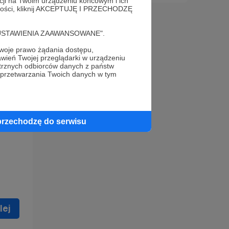
acji na Twoim urządzeniu końcowym i ich
alności, kliknij AKCEPTUJĘ I PRZECHODZĘ
cję "USTAWIENIA ZAAWANSOWANE".
oje prawo żądania dostępu,
wień Twojej przeglądarki w urządzeniu
trznych odbiorców danych z państw
 celu
 przetwarzania Twoich danych w tym
ną
 zostać
przechodzę do serwisu
lej