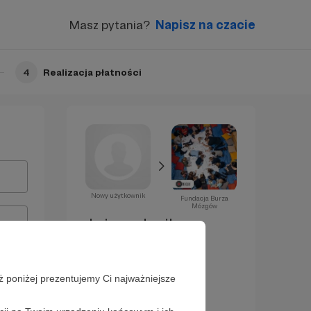
Masz pytania?
Napisz na czacie
4
Realizacja płatności
Nowy użytkownik
Fundacja Burza
Mózgów
Już za chwilę
zostaniesz
Patronem!
ż poniżej prezentujemy Ci najważniejsze