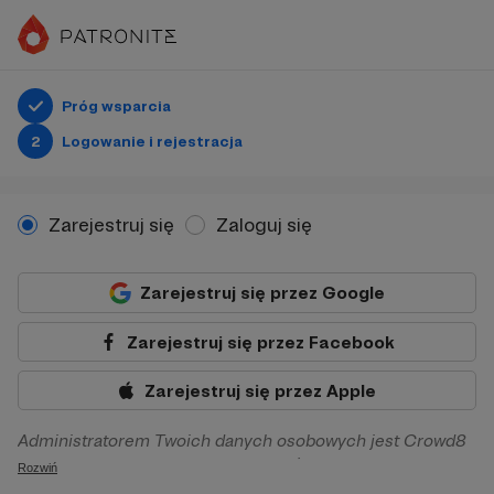
Próg wsparcia
2
Logowanie i rejestracja
Zarejestruj się
Zaloguj się
Zarejestruj się przez Google
Zarejestruj się przez Facebook
Zarejestruj się przez Apple
Administratorem Twoich danych osobowych jest Crowd8
sp. z o.o. z siedziba w Warszawie, ul. Żwirki i Wigury 16, 02-
Rozwiń
092 Warszawa. Twoje dane osobowe będą przetwarzane w