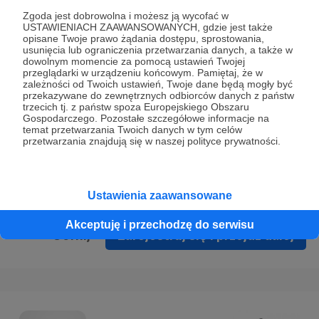
Prywatności
.
Zgoda jest dobrowolna i możesz ją wycofać w
USTAWIENIACH ZAAWANSOWANYCH, gdzie jest także
* Wyrażam zgodę na przetwarzanie moich danych
opisane Twoje prawo żądania dostępu, sprostowania,
osobowych podanych w formularzu rejestracyjnym w celu
usunięcia lub ograniczenia przetwarzania danych, a także w
dowolnym momencie za pomocą ustawień Twojej
prawidłowego świadczenia usług serwisu Patronite.
przeglądarki w urządzeniu końcowym. Pamiętaj, że w
zależności od Twoich ustawień, Twoje dane będą mogły być
Wyrażam zgodę na otrzymywanie drogą elektroniczną
przekazywane do zewnętrznych odbiorców danych z państw
trzecich tj. z państw spoza Europejskiego Obszaru
informacji handlowych - newslettera. Opcja ta może zostać
Gospodarczego. Pozostałe szczegółowe informacje na
zmieniona w ustawieniach konta.
temat przetwarzania Twoich danych w tym celów
przetwarzania znajdują się w naszej polityce prywatności.
Ustawienia zaawansowane
Akceptuję i przechodzę do serwisu
Cofnij
Zarejestruj się i przejdź dalej