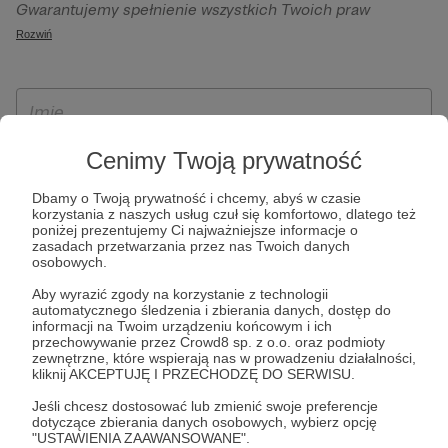
Gwarantujemy spełnienie wszystkich Twoich praw
szczególności w celu wykonania umowy zawartej z Tobą, w
wynikających z ogólnego rozporządzenia o ochronie
Rozwiń
tym do umożliwienia świadczenia usługi drogą
danych, tj. prawo dostępu, sprostowania oraz usunięcia
elektroniczną oraz pełnego korzystania z platformy
Twoich danych, ograniczenia ich przetwarzania, prawo do
Patronite.pl, w tym możliwości dokonywania oraz
ich przenoszenia, niepodlegania zautomatyzowanemu
otrzymywania wsparcia na naszej platformie oraz
podejmowaniu decyzji, w tym profilowaniu, a także prawo
dokonywania płatności.
wyrażenia sprzeciwu wobec przetwarzania Twoich danych
Cenimy Twoją prywatność
osobowych. Rejestracja dla osób niepełnoletnich możliwa
Dbamy o Twoją prywatność i chcemy, abyś w czasie
jest po przekazaniu podpisanego formularza "Zgodna na
korzystania z naszych usług czuł się komfortowo, dlatego też
założenie konta przez osobę niepełnoletnią", formularz
poniżej prezentujemy Ci najważniejsze informacje o
zasadach przetwarzania przez nas Twoich danych
dostępny jest na stronie regulaminu Patronite.pl.
osobowych.
Aby wyrazić zgody na korzystanie z technologii
automatycznego śledzenia i zbierania danych, dostęp do
informacji na Twoim urządzeniu końcowym i ich
przechowywanie przez Crowd8 sp. z o.o. oraz podmioty
zewnętrzne, które wspierają nas w prowadzeniu działalności,
kliknij AKCEPTUJĘ I PRZECHODZĘ DO SERWISU.
Jeśli chcesz dostosować lub zmienić swoje preferencje
dotyczące zbierania danych osobowych, wybierz opcję
* Zapoznałem się i akceptuję
Regulamin
serwisu oraz
Politykę
"USTAWIENIA ZAAWANSOWANE".