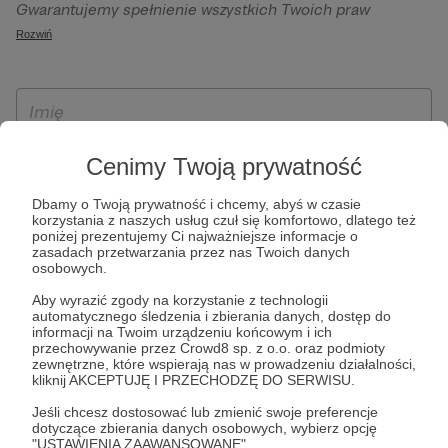
Gwarantujemy spełnienie wszystkich Twoich praw
szczególności w celu wykonania umowy zawartej z Tobą, w
wynikających z ogólnego rozporządzenia o ochronie
Rozwiń
tym do umożliwienia świadczenia usługi drogą
danych, tj. prawo dostępu, sprostowania oraz usunięcia
elektroniczną oraz pełnego korzystania z platformy
Twoich danych, ograniczenia ich przetwarzania, prawo do
Patronite.pl, w tym możliwości dokonywania oraz
ich przenoszenia, niepodlegania zautomatyzowanemu
otrzymywania wsparcia na naszej platformie oraz
podejmowaniu decyzji, w tym profilowaniu, a także prawo
dokonywania płatności.
wyrażenia sprzeciwu wobec przetwarzania Twoich danych
Cenimy Twoją prywatność
osobowych. Rejestracja dla osób niepełnoletnich możliwa
jest po przekazaniu podpisanego formularza "Zgodna na
Dbamy o Twoją prywatność i chcemy, abyś w czasie
korzystania z naszych usług czuł się komfortowo, dlatego też
założenie konta przez osobę niepełnoletnią", formularz
poniżej prezentujemy Ci najważniejsze informacje o
dostępny jest na stronie regulaminu Patronite.pl.
zasadach przetwarzania przez nas Twoich danych
osobowych.
Aby wyrazić zgody na korzystanie z technologii
automatycznego śledzenia i zbierania danych, dostęp do
informacji na Twoim urządzeniu końcowym i ich
przechowywanie przez Crowd8 sp. z o.o. oraz podmioty
zewnętrzne, które wspierają nas w prowadzeniu działalności,
kliknij AKCEPTUJĘ I PRZECHODZĘ DO SERWISU.
Jeśli chcesz dostosować lub zmienić swoje preferencje
* Zapoznałem się i akceptuję
Regulamin
serwisu oraz
Politykę
dotyczące zbierania danych osobowych, wybierz opcję
"USTAWIENIA ZAAWANSOWANE".