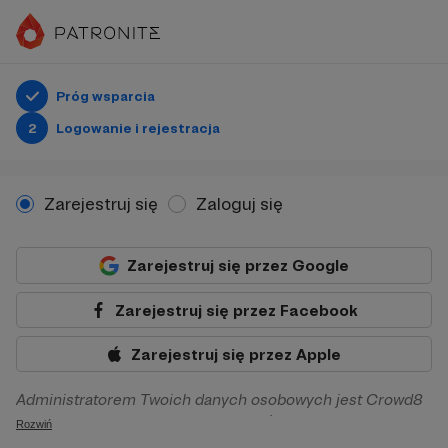
Próg wsparcia
2
Logowanie i rejestracja
Zarejestruj się
Zaloguj się
Zarejestruj się przez Google
Zarejestruj się przez Facebook
Zarejestruj się przez Apple
Administratorem Twoich danych osobowych jest Crowd8
sp. z o.o. z siedziba w Warszawie, ul. Żwirki i Wigury 16, 02-
Rozwiń
092 Warszawa. Twoje dane osobowe będą przetwarzane w