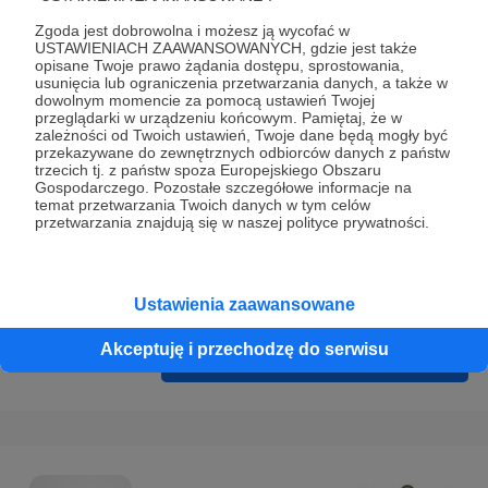
Prywatności
.
Zgoda jest dobrowolna i możesz ją wycofać w
* Wyrażam zgodę na przetwarzanie moich danych
USTAWIENIACH ZAAWANSOWANYCH, gdzie jest także
opisane Twoje prawo żądania dostępu, sprostowania,
osobowych podanych w formularzu rejestracyjnym w celu
usunięcia lub ograniczenia przetwarzania danych, a także w
prawidłowego świadczenia usług serwisu Patronite.
dowolnym momencie za pomocą ustawień Twojej
przeglądarki w urządzeniu końcowym. Pamiętaj, że w
zależności od Twoich ustawień, Twoje dane będą mogły być
Wyrażam zgodę na otrzymywanie drogą elektroniczną
przekazywane do zewnętrznych odbiorców danych z państw
informacji handlowych - newslettera. Opcja ta może zostać
trzecich tj. z państw spoza Europejskiego Obszaru
Gospodarczego. Pozostałe szczegółowe informacje na
zmieniona w ustawieniach konta.
temat przetwarzania Twoich danych w tym celów
przetwarzania znajdują się w naszej polityce prywatności.
Ustawienia zaawansowane
Akceptuję i przechodzę do serwisu
Cofnij
Zarejestruj się i przejdź dalej