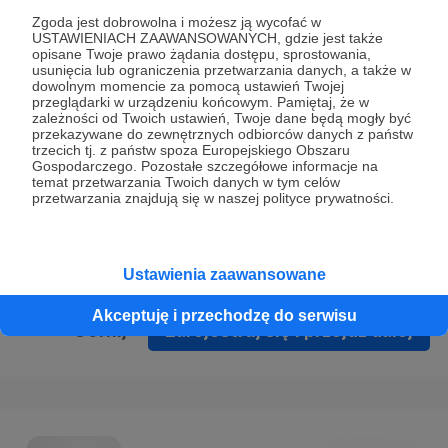
Prywatności
.
Zgoda jest dobrowolna i możesz ją wycofać w
USTAWIENIACH ZAAWANSOWANYCH, gdzie jest także
* Wyrażam zgodę na przetwarzanie moich danych
opisane Twoje prawo żądania dostępu, sprostowania,
osobowych podanych w formularzu rejestracyjnym w celu
usunięcia lub ograniczenia przetwarzania danych, a także w
dowolnym momencie za pomocą ustawień Twojej
prawidłowego świadczenia usług serwisu Patronite.
przeglądarki w urządzeniu końcowym. Pamiętaj, że w
zależności od Twoich ustawień, Twoje dane będą mogły być
Wyrażam zgodę na otrzymywanie drogą elektroniczną
przekazywane do zewnętrznych odbiorców danych z państw
trzecich tj. z państw spoza Europejskiego Obszaru
informacji handlowych - newslettera. Opcja ta może zostać
Gospodarczego. Pozostałe szczegółowe informacje na
zmieniona w ustawieniach konta.
temat przetwarzania Twoich danych w tym celów
przetwarzania znajdują się w naszej polityce prywatności.
Ustawienia zaawansowane
Akceptuję i przechodzę do serwisu
Cofnij
Zarejestruj się i przejdź dalej