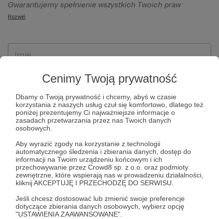
Gwarantujemy spełnienie wszystkich Twoich praw
szczególności w celu wykonania umowy zawartej z Tobą, w
wynikających z ogólnego rozporządzenia o ochronie
Rozwiń
tym do umożliwienia świadczenia usługi drogą
danych, tj. prawo dostępu, sprostowania oraz usunięcia
elektroniczną oraz pełnego korzystania z platformy
Twoich danych, ograniczenia ich przetwarzania, prawo do
Patronite.pl, w tym możliwości dokonywania oraz
ich przenoszenia, niepodlegania zautomatyzowanemu
otrzymywania wsparcia na naszej platformie oraz
podejmowaniu decyzji, w tym profilowaniu, a także prawo
dokonywania płatności.
wyrażenia sprzeciwu wobec przetwarzania Twoich danych
Cenimy Twoją prywatność
osobowych. Rejestracja dla osób niepełnoletnich możliwa
Dbamy o Twoją prywatność i chcemy, abyś w czasie
jest po przekazaniu podpisanego formularza "Zgodna na
korzystania z naszych usług czuł się komfortowo, dlatego też
założenie konta przez osobę niepełnoletnią", formularz
poniżej prezentujemy Ci najważniejsze informacje o
zasadach przetwarzania przez nas Twoich danych
dostępny jest na stronie regulaminu Patronite.pl.
osobowych.
Aby wyrazić zgody na korzystanie z technologii
automatycznego śledzenia i zbierania danych, dostęp do
informacji na Twoim urządzeniu końcowym i ich
przechowywanie przez Crowd8 sp. z o.o. oraz podmioty
zewnętrzne, które wspierają nas w prowadzeniu działalności,
kliknij AKCEPTUJĘ I PRZECHODZĘ DO SERWISU.
Jeśli chcesz dostosować lub zmienić swoje preferencje
dotyczące zbierania danych osobowych, wybierz opcję
* Zapoznałem się i akceptuję
Regulamin
serwisu oraz
Politykę
"USTAWIENIA ZAAWANSOWANE".