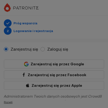
Próg wsparcia
2
Logowanie i rejestracja
Zarejestruj się
Zaloguj się
Zarejestruj się przez Google
Zarejestruj się przez Facebook
Zarejestruj się przez Apple
Administratorem Twoich danych osobowych jest Crowd8
sp. z o.o. z siedziba w Warszawie, ul. Żwirki i Wigury 16, 02-
Rozwiń
092 Warszawa. Twoje dane osobowe będą przetwarzane w