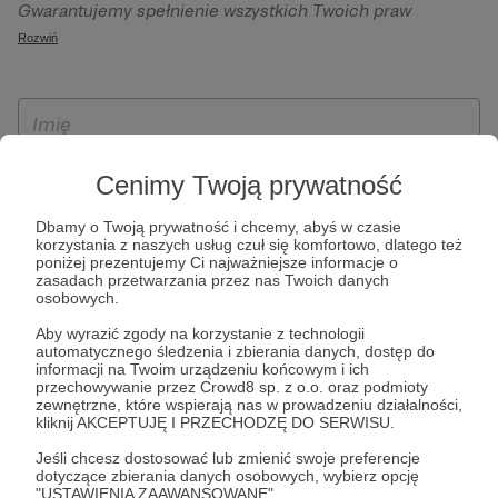
Gwarantujemy spełnienie wszystkich Twoich praw
szczególności w celu wykonania umowy zawartej z Tobą, w
wynikających z ogólnego rozporządzenia o ochronie
Rozwiń
tym do umożliwienia świadczenia usługi drogą
danych, tj. prawo dostępu, sprostowania oraz usunięcia
elektroniczną oraz pełnego korzystania z platformy
Twoich danych, ograniczenia ich przetwarzania, prawo do
Patronite.pl, w tym możliwości dokonywania oraz
ich przenoszenia, niepodlegania zautomatyzowanemu
otrzymywania wsparcia na naszej platformie oraz
podejmowaniu decyzji, w tym profilowaniu, a także prawo
dokonywania płatności.
wyrażenia sprzeciwu wobec przetwarzania Twoich danych
Cenimy Twoją prywatność
osobowych. Rejestracja dla osób niepełnoletnich możliwa
jest po przekazaniu podpisanego formularza "Zgodna na
Dbamy o Twoją prywatność i chcemy, abyś w czasie
korzystania z naszych usług czuł się komfortowo, dlatego też
założenie konta przez osobę niepełnoletnią", formularz
poniżej prezentujemy Ci najważniejsze informacje o
dostępny jest na stronie regulaminu Patronite.pl.
zasadach przetwarzania przez nas Twoich danych
osobowych.
Aby wyrazić zgody na korzystanie z technologii
automatycznego śledzenia i zbierania danych, dostęp do
informacji na Twoim urządzeniu końcowym i ich
przechowywanie przez Crowd8 sp. z o.o. oraz podmioty
zewnętrzne, które wspierają nas w prowadzeniu działalności,
kliknij AKCEPTUJĘ I PRZECHODZĘ DO SERWISU.
Jeśli chcesz dostosować lub zmienić swoje preferencje
* Zapoznałem się i akceptuję
Regulamin
serwisu oraz
Politykę
dotyczące zbierania danych osobowych, wybierz opcję
"USTAWIENIA ZAAWANSOWANE".