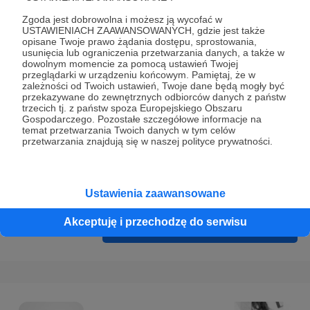
Prywatności
.
Zgoda jest dobrowolna i możesz ją wycofać w
* Wyrażam zgodę na przetwarzanie moich danych
USTAWIENIACH ZAAWANSOWANYCH, gdzie jest także
opisane Twoje prawo żądania dostępu, sprostowania,
osobowych podanych w formularzu rejestracyjnym w celu
usunięcia lub ograniczenia przetwarzania danych, a także w
prawidłowego świadczenia usług serwisu Patronite.
dowolnym momencie za pomocą ustawień Twojej
przeglądarki w urządzeniu końcowym. Pamiętaj, że w
zależności od Twoich ustawień, Twoje dane będą mogły być
Wyrażam zgodę na otrzymywanie drogą elektroniczną
przekazywane do zewnętrznych odbiorców danych z państw
informacji handlowych - newslettera. Opcja ta może zostać
trzecich tj. z państw spoza Europejskiego Obszaru
Gospodarczego. Pozostałe szczegółowe informacje na
zmieniona w ustawieniach konta.
temat przetwarzania Twoich danych w tym celów
przetwarzania znajdują się w naszej polityce prywatności.
Ustawienia zaawansowane
Akceptuję i przechodzę do serwisu
Cofnij
Zarejestruj się i przejdź dalej