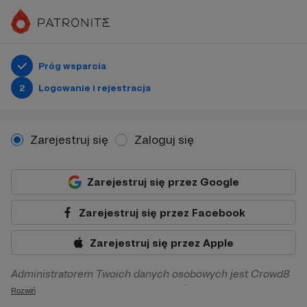
Próg wsparcia
2
Logowanie i rejestracja
Zarejestruj się
Zaloguj się
Zarejestruj się przez Google
Zarejestruj się przez Facebook
Zarejestruj się przez Apple
Administratorem Twoich danych osobowych jest Crowd8
sp. z o.o. z siedziba w Warszawie, ul. Żwirki i Wigury 16, 02-
Rozwiń
092 Warszawa. Twoje dane osobowe będą przetwarzane w