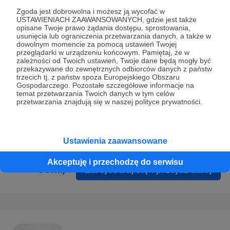
Prywatności
.
Zgoda jest dobrowolna i możesz ją wycofać w
USTAWIENIACH ZAAWANSOWANYCH, gdzie jest także
* Wyrażam zgodę na przetwarzanie moich danych
opisane Twoje prawo żądania dostępu, sprostowania,
osobowych podanych w formularzu rejestracyjnym w celu
usunięcia lub ograniczenia przetwarzania danych, a także w
dowolnym momencie za pomocą ustawień Twojej
prawidłowego świadczenia usług serwisu Patronite.
przeglądarki w urządzeniu końcowym. Pamiętaj, że w
zależności od Twoich ustawień, Twoje dane będą mogły być
Wyrażam zgodę na otrzymywanie drogą elektroniczną
przekazywane do zewnętrznych odbiorców danych z państw
trzecich tj. z państw spoza Europejskiego Obszaru
informacji handlowych - newslettera. Opcja ta może zostać
Gospodarczego. Pozostałe szczegółowe informacje na
zmieniona w ustawieniach konta.
temat przetwarzania Twoich danych w tym celów
przetwarzania znajdują się w naszej polityce prywatności.
Ustawienia zaawansowane
Akceptuję i przechodzę do serwisu
Cofnij
Zarejestruj się i przejdź dalej