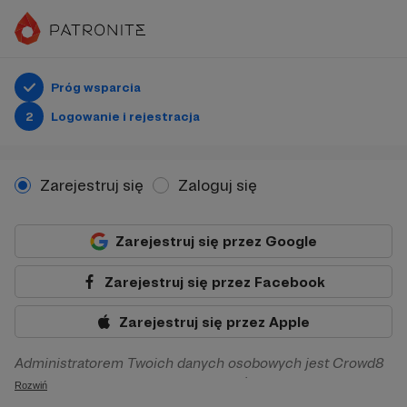
Próg wsparcia
2
Logowanie i rejestracja
Zarejestruj się
Zaloguj się
Zarejestruj się przez Google
Zarejestruj się przez Facebook
Zarejestruj się przez Apple
Administratorem Twoich danych osobowych jest Crowd8
sp. z o.o. z siedziba w Warszawie, ul. Żwirki i Wigury 16, 02-
Rozwiń
092 Warszawa. Twoje dane osobowe będą przetwarzane w