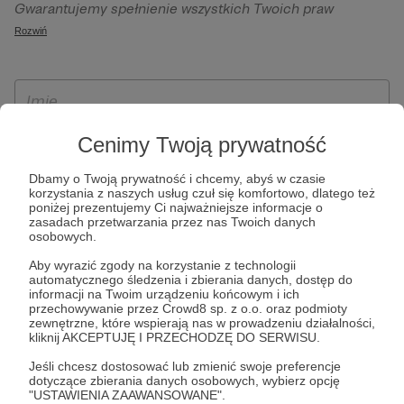
Gwarantujemy spełnienie wszystkich Twoich praw
szczególności w celu wykonania umowy zawartej z Tobą, w
wynikających z ogólnego rozporządzenia o ochronie
Rozwiń
tym do umożliwienia świadczenia usługi drogą
danych, tj. prawo dostępu, sprostowania oraz usunięcia
elektroniczną oraz pełnego korzystania z platformy
Twoich danych, ograniczenia ich przetwarzania, prawo do
Patronite.pl, w tym możliwości dokonywania oraz
ich przenoszenia, niepodlegania zautomatyzowanemu
otrzymywania wsparcia na naszej platformie oraz
podejmowaniu decyzji, w tym profilowaniu, a także prawo
dokonywania płatności.
wyrażenia sprzeciwu wobec przetwarzania Twoich danych
Cenimy Twoją prywatność
osobowych. Rejestracja dla osób niepełnoletnich możliwa
Dbamy o Twoją prywatność i chcemy, abyś w czasie
jest po przekazaniu podpisanego formularza "Zgodna na
korzystania z naszych usług czuł się komfortowo, dlatego też
założenie konta przez osobę niepełnoletnią", formularz
poniżej prezentujemy Ci najważniejsze informacje o
zasadach przetwarzania przez nas Twoich danych
dostępny jest na stronie regulaminu Patronite.pl.
osobowych.
Aby wyrazić zgody na korzystanie z technologii
automatycznego śledzenia i zbierania danych, dostęp do
informacji na Twoim urządzeniu końcowym i ich
przechowywanie przez Crowd8 sp. z o.o. oraz podmioty
zewnętrzne, które wspierają nas w prowadzeniu działalności,
kliknij AKCEPTUJĘ I PRZECHODZĘ DO SERWISU.
Jeśli chcesz dostosować lub zmienić swoje preferencje
dotyczące zbierania danych osobowych, wybierz opcję
* Zapoznałem się i akceptuję
Regulamin
serwisu oraz
Politykę
"USTAWIENIA ZAAWANSOWANE".