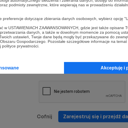
ologii automatycznego śledzenia i zbierania danych, dostęp do inform
a umowy
nie
 oraz podmioty zewnętrzne, które wspierają nas w prowadzeniu dział
nia
nięcia
nia z
* Zapoznałem się i akceptuję
Regulamin
serwisu oraz
prawo
oje preferencje dotyczące zbierania danych osobowych, wybierz op
wania
Politykę Prywatności
.
zowanemu
ofać w USTAWIENIACH ZAAWANSOWANYCH, gdzie jest także opisane Tw
 oraz
że prawo
a przetwarzania danych, a także w dowolnym momencie za pomocą usta
* Wyrażam zgodę na przetwarzanie moich danych
 Twoich ustawień, Twoje dane będą mogły być przekazywane do zewnę
h
osobowych podanych w formularzu rejestracyjnym w
go Obszaru Gospodarczego. Pozostałe szczegółowe informacje na temat
 polityce prywatności.
prawidłowego świadczenia usług serwisu Patronite.
Wyrażam zgodę na otrzymywanie drogą elektronicz
nta
informacji handlowych - newslettera. Opcja ta może
jest na
ansowane
Akceptuję i 
zmieniona w ustawieniach konta.
Cofnij
Zarejestruj się i przejdź da