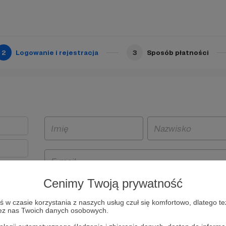
2
Logowanie i rejestracja
3
Sposób płatności
Cenimy Twoją prywatność
t
w czasie korzystania z naszych usług czuł się komfortowo, dlatego te
i i
zez nas Twoich danych osobowych.
owe będą
aw