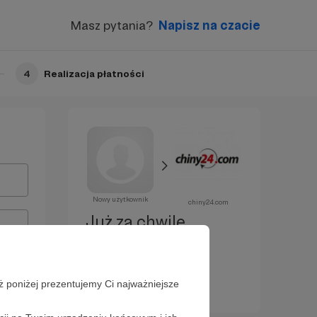
Masz pytania?
Napisz na czacie
4
Realizacja płatności
Nowy użytkownik
chiny24.com
Już za chwilę
zostaniesz
Patronem!
ż poniżej prezentujemy Ci najważniejsze