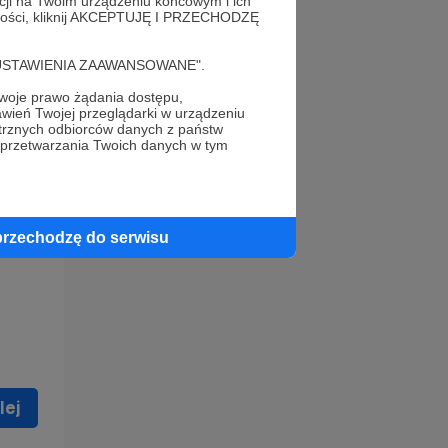
acji na Twoim urządzeniu końcowym i ich
alności, kliknij AKCEPTUJĘ I PRZECHODZĘ
cję "USTAWIENIA ZAAWANSOWANE".
oje prawo żądania dostępu,
wień Twojej przeglądarki w urządzeniu
trznych odbiorców danych z państw
 celu
 przetwarzania Twoich danych w tym
ną
 zostać
przechodzę do serwisu
lej