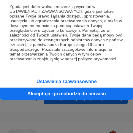
Prywatności
.
Zgoda jest dobrowolna i możesz ją wycofać w
USTAWIENIACH ZAAWANSOWANYCH, gdzie jest także
* Wyrażam zgodę na przetwarzanie moich danych
opisane Twoje prawo żądania dostępu, sprostowania,
osobowych podanych w formularzu rejestracyjnym w celu
usunięcia lub ograniczenia przetwarzania danych, a także w
dowolnym momencie za pomocą ustawień Twojej
prawidłowego świadczenia usług serwisu Patronite.
przeglądarki w urządzeniu końcowym. Pamiętaj, że w
zależności od Twoich ustawień, Twoje dane będą mogły być
Wyrażam zgodę na otrzymywanie drogą elektroniczną
przekazywane do zewnętrznych odbiorców danych z państw
trzecich tj. z państw spoza Europejskiego Obszaru
informacji handlowych - newslettera. Opcja ta może zostać
Gospodarczego. Pozostałe szczegółowe informacje na
zmieniona w ustawieniach konta.
temat przetwarzania Twoich danych w tym celów
przetwarzania znajdują się w naszej polityce prywatności.
Ustawienia zaawansowane
Akceptuję i przechodzę do serwisu
Cofnij
Zarejestruj się i przejdź dalej