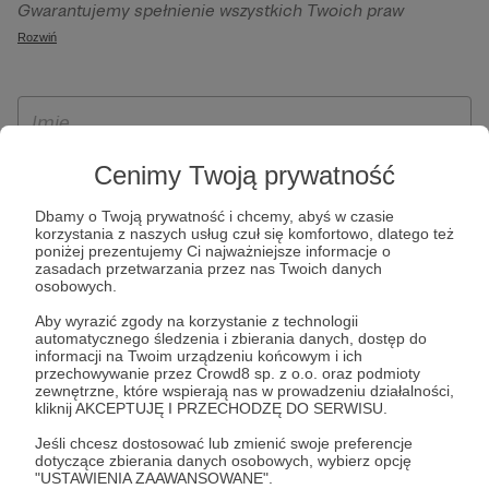
Gwarantujemy spełnienie wszystkich Twoich praw
szczególności w celu wykonania umowy zawartej z Tobą, w
wynikających z ogólnego rozporządzenia o ochronie
Rozwiń
tym do umożliwienia świadczenia usługi drogą
danych, tj. prawo dostępu, sprostowania oraz usunięcia
elektroniczną oraz pełnego korzystania z platformy
Twoich danych, ograniczenia ich przetwarzania, prawo do
Patronite.pl, w tym możliwości dokonywania oraz
ich przenoszenia, niepodlegania zautomatyzowanemu
otrzymywania wsparcia na naszej platformie oraz
podejmowaniu decyzji, w tym profilowaniu, a także prawo
dokonywania płatności.
wyrażenia sprzeciwu wobec przetwarzania Twoich danych
Cenimy Twoją prywatność
osobowych. Rejestracja dla osób niepełnoletnich możliwa
Dbamy o Twoją prywatność i chcemy, abyś w czasie
jest po przekazaniu podpisanego formularza "Zgodna na
korzystania z naszych usług czuł się komfortowo, dlatego też
założenie konta przez osobę niepełnoletnią", formularz
poniżej prezentujemy Ci najważniejsze informacje o
zasadach przetwarzania przez nas Twoich danych
dostępny jest na stronie regulaminu Patronite.pl.
osobowych.
Aby wyrazić zgody na korzystanie z technologii
automatycznego śledzenia i zbierania danych, dostęp do
informacji na Twoim urządzeniu końcowym i ich
przechowywanie przez Crowd8 sp. z o.o. oraz podmioty
zewnętrzne, które wspierają nas w prowadzeniu działalności,
kliknij AKCEPTUJĘ I PRZECHODZĘ DO SERWISU.
Jeśli chcesz dostosować lub zmienić swoje preferencje
dotyczące zbierania danych osobowych, wybierz opcję
* Zapoznałem się i akceptuję
Regulamin
serwisu oraz
Politykę
"USTAWIENIA ZAAWANSOWANE".