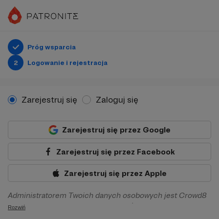
Próg wsparcia
2
Logowanie i rejestracja
Zarejestruj się
Zaloguj się
Zarejestruj się przez Google
Zarejestruj się przez Facebook
Zarejestruj się przez Apple
Administratorem Twoich danych osobowych jest Crowd8
sp. z o.o. z siedziba w Warszawie, ul. Żwirki i Wigury 16, 02-
Rozwiń
092 Warszawa. Twoje dane osobowe będą przetwarzane w