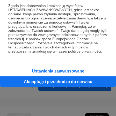
Prywatności
.
Zgoda jest dobrowolna i możesz ją wycofać w
USTAWIENIACH ZAAWANSOWANYCH, gdzie jest także
* Wyrażam zgodę na przetwarzanie moich danych
opisane Twoje prawo żądania dostępu, sprostowania,
osobowych podanych w formularzu rejestracyjnym w celu
usunięcia lub ograniczenia przetwarzania danych, a także w
dowolnym momencie za pomocą ustawień Twojej
prawidłowego świadczenia usług serwisu Patronite.
przeglądarki w urządzeniu końcowym. Pamiętaj, że w
zależności od Twoich ustawień, Twoje dane będą mogły być
Wyrażam zgodę na otrzymywanie drogą elektroniczną
przekazywane do zewnętrznych odbiorców danych z państw
trzecich tj. z państw spoza Europejskiego Obszaru
informacji handlowych - newslettera. Opcja ta może zostać
Gospodarczego. Pozostałe szczegółowe informacje na
zmieniona w ustawieniach konta.
temat przetwarzania Twoich danych w tym celów
przetwarzania znajdują się w naszej polityce prywatności.
Ustawienia zaawansowane
Akceptuję i przechodzę do serwisu
Cofnij
Zarejestruj się i przejdź dalej