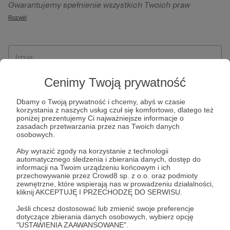
Gwarantujemy spełnienie wszystkich Twoich praw
szczególności w celu wykonania umowy zawartej z Tobą, w
wynikających z ogólnego rozporządzenia o ochronie
Rozwiń
tym do umożliwienia świadczenia usługi drogą
danych, tj. prawo dostępu, sprostowania oraz usunięcia
elektroniczną oraz pełnego korzystania z platformy
Twoich danych, ograniczenia ich przetwarzania, prawo do
Patronite.pl, w tym możliwości dokonywania oraz
ich przenoszenia, niepodlegania zautomatyzowanemu
otrzymywania wsparcia na naszej platformie oraz
podejmowaniu decyzji, w tym profilowaniu, a także prawo
dokonywania płatności.
wyrażenia sprzeciwu wobec przetwarzania Twoich danych
Cenimy Twoją prywatność
osobowych. Rejestracja dla osób niepełnoletnich możliwa
Dbamy o Twoją prywatność i chcemy, abyś w czasie
jest po przekazaniu podpisanego formularza "Zgodna na
korzystania z naszych usług czuł się komfortowo, dlatego też
założenie konta przez osobę niepełnoletnią", formularz
poniżej prezentujemy Ci najważniejsze informacje o
zasadach przetwarzania przez nas Twoich danych
dostępny jest na stronie regulaminu Patronite.pl.
osobowych.
Aby wyrazić zgody na korzystanie z technologii
automatycznego śledzenia i zbierania danych, dostęp do
informacji na Twoim urządzeniu końcowym i ich
przechowywanie przez Crowd8 sp. z o.o. oraz podmioty
zewnętrzne, które wspierają nas w prowadzeniu działalności,
kliknij AKCEPTUJĘ I PRZECHODZĘ DO SERWISU.
Jeśli chcesz dostosować lub zmienić swoje preferencje
dotyczące zbierania danych osobowych, wybierz opcję
* Zapoznałem się i akceptuję
Regulamin
serwisu oraz
Politykę
"USTAWIENIA ZAAWANSOWANE".