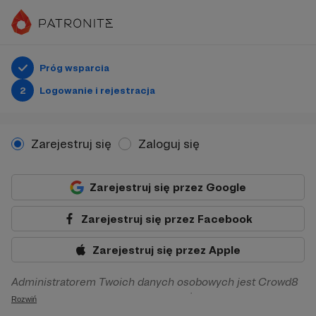
Próg wsparcia
2
Logowanie i rejestracja
Zarejestruj się
Zaloguj się
Zarejestruj się przez Google
Zarejestruj się przez Facebook
Zarejestruj się przez Apple
Administratorem Twoich danych osobowych jest Crowd8
sp. z o.o. z siedziba w Warszawie, ul. Żwirki i Wigury 16, 02-
Rozwiń
092 Warszawa. Twoje dane osobowe będą przetwarzane w