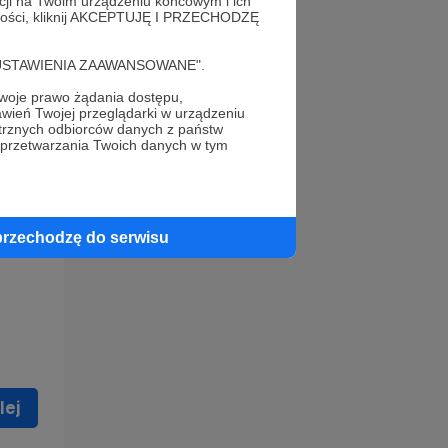
acji na Twoim urządzeniu końcowym i ich
alności, kliknij AKCEPTUJĘ I PRZECHODZĘ
cję "USTAWIENIA ZAAWANSOWANE".
oje prawo żądania dostępu,
wień Twojej przeglądarki w urządzeniu
trznych odbiorców danych z państw
 celu
 przetwarzania Twoich danych w tym
ną
 zostać
przechodzę do serwisu
lej