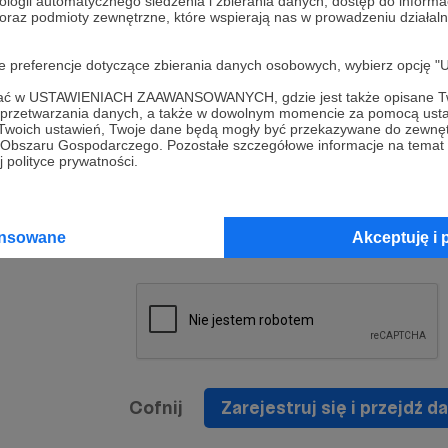
ologii automatycznego śledzenia i zbierania danych, dostęp do inform
a umowy
nie
 oraz podmioty zewnętrzne, które wspierają nas w prowadzeniu dział
nia
nięcia
nia z
* Zapoznałem się i akceptuję
Regulamin
serwisu oraz
prawo
oje preferencje dotyczące zbierania danych osobowych, wybierz op
wania
Politykę Prywatności
.
zowanemu
ofać w USTAWIENIACH ZAAWANSOWANYCH, gdzie jest także opisane Tw
 oraz
że prawo
a przetwarzania danych, a także w dowolnym momencie za pomocą usta
* Wyrażam zgodę na przetwarzanie moich danych
 Twoich ustawień, Twoje dane będą mogły być przekazywane do zewnę
h
osobowych podanych w formularzu rejestracyjnym w
go Obszaru Gospodarczego. Pozostałe szczegółowe informacje na temat
 polityce prywatności.
prawidłowego świadczenia usług serwisu Patronite.
Wyrażam zgodę na otrzymywanie drogą elektronicz
nta
informacji handlowych - newslettera. Opcja ta może
jest na
ansowane
Akceptuję i 
zmieniona w ustawieniach konta.
Cofnij
Zarejestruj się i przejdź da