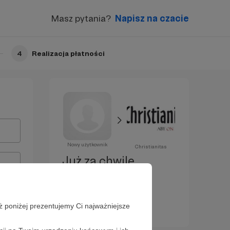
Masz pytania?
Napisz na czacie
4
Realizacja płatności
Nowy użytkownik
Christianitas
Już za chwilę
zostaniesz
Patronem!
ż poniżej prezentujemy Ci najważniejsze