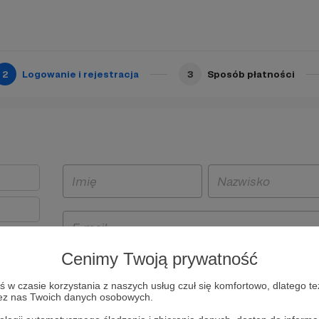
2
Logowanie i rejestracja
3
Sposób płatności
Cenimy Twoją prywatność
t
w czasie korzystania z naszych usług czuł się komfortowo, dlatego te
i i
zez nas Twoich danych osobowych.
owe będą
aw