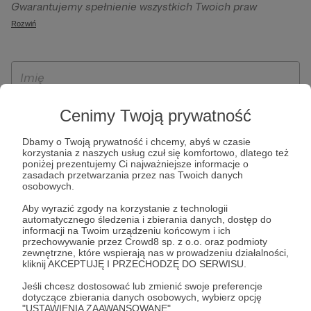
Gwarantujemy spełnienie wszystkich Twoich praw
szczególności w celu wykonania umowy zawartej z Tobą, w
wynikających z ogólnego rozporządzenia o ochronie
Rozwiń
tym do umożliwienia świadczenia usługi drogą
danych, tj. prawo dostępu, sprostowania oraz usunięcia
elektroniczną oraz pełnego korzystania z platformy
Twoich danych, ograniczenia ich przetwarzania, prawo do
Patronite.pl, w tym możliwości dokonywania oraz
ich przenoszenia, niepodlegania zautomatyzowanemu
otrzymywania wsparcia na naszej platformie oraz
podejmowaniu decyzji, w tym profilowaniu, a także prawo
dokonywania płatności.
wyrażenia sprzeciwu wobec przetwarzania Twoich danych
Cenimy Twoją prywatność
osobowych. Rejestracja dla osób niepełnoletnich możliwa
jest po przekazaniu podpisanego formularza "Zgodna na
Dbamy o Twoją prywatność i chcemy, abyś w czasie
korzystania z naszych usług czuł się komfortowo, dlatego też
założenie konta przez osobę niepełnoletnią", formularz
poniżej prezentujemy Ci najważniejsze informacje o
dostępny jest na stronie regulaminu Patronite.pl.
zasadach przetwarzania przez nas Twoich danych
osobowych.
Aby wyrazić zgody na korzystanie z technologii
automatycznego śledzenia i zbierania danych, dostęp do
informacji na Twoim urządzeniu końcowym i ich
przechowywanie przez Crowd8 sp. z o.o. oraz podmioty
zewnętrzne, które wspierają nas w prowadzeniu działalności,
kliknij AKCEPTUJĘ I PRZECHODZĘ DO SERWISU.
Jeśli chcesz dostosować lub zmienić swoje preferencje
* Zapoznałem się i akceptuję
Regulamin
serwisu oraz
Politykę
dotyczące zbierania danych osobowych, wybierz opcję
"USTAWIENIA ZAAWANSOWANE".