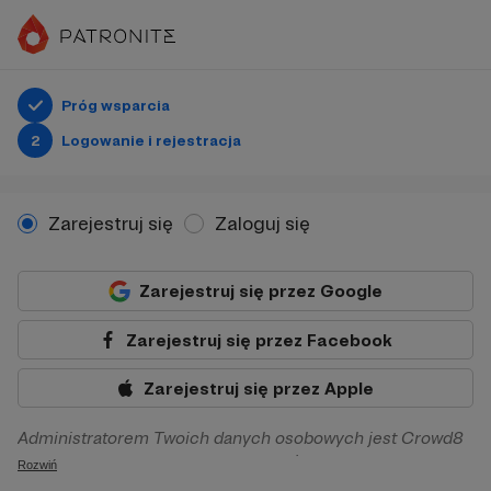
Próg wsparcia
2
Logowanie i rejestracja
Zarejestruj się
Zaloguj się
Zarejestruj się przez Google
Zarejestruj się przez Facebook
Zarejestruj się przez Apple
Administratorem Twoich danych osobowych jest Crowd8
sp. z o.o. z siedziba w Warszawie, ul. Żwirki i Wigury 16, 02-
Rozwiń
092 Warszawa. Twoje dane osobowe będą przetwarzane w