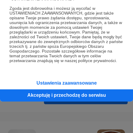
Prywatności
.
Zgoda jest dobrowolna i możesz ją wycofać w
* Wyrażam zgodę na przetwarzanie moich danych
USTAWIENIACH ZAAWANSOWANYCH, gdzie jest także
opisane Twoje prawo żądania dostępu, sprostowania,
osobowych podanych w formularzu rejestracyjnym w celu
usunięcia lub ograniczenia przetwarzania danych, a także w
prawidłowego świadczenia usług serwisu Patronite.
dowolnym momencie za pomocą ustawień Twojej
przeglądarki w urządzeniu końcowym. Pamiętaj, że w
zależności od Twoich ustawień, Twoje dane będą mogły być
Wyrażam zgodę na otrzymywanie drogą elektroniczną
przekazywane do zewnętrznych odbiorców danych z państw
informacji handlowych - newslettera. Opcja ta może zostać
trzecich tj. z państw spoza Europejskiego Obszaru
Gospodarczego. Pozostałe szczegółowe informacje na
zmieniona w ustawieniach konta.
temat przetwarzania Twoich danych w tym celów
przetwarzania znajdują się w naszej polityce prywatności.
Ustawienia zaawansowane
Akceptuję i przechodzę do serwisu
Cofnij
Zarejestruj się i przejdź dalej