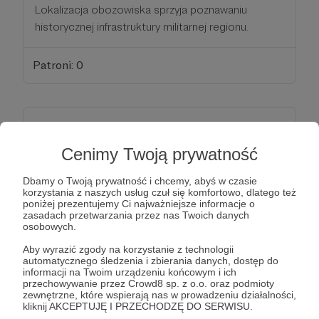
Lokalizacja obozowiska sprzyja poznawaniu
historycznej infrastruktury militarnej regionu.
Patroni: 0
100 zł
miesięcznie
Cenimy Twoją prywatność
MECENAS
Dbamy o Twoją prywatność i chcemy, abyś w czasie
korzystania z naszych usług czuł się komfortowo, dlatego też
poniżej prezentujemy Ci najważniejsze informacje o
To niesamowite!
zasadach przetwarzania przez nas Twoich danych
osobowych.
Twoje zaufanie i wsparcie są dla nas dowodem, że
Aby wyrazić zgody na korzystanie z technologii
warto zmieniać świat na lepsze. Udowadniasz, że
automatycznego śledzenia i zbierania danych, dostęp do
informacji na Twoim urządzeniu końcowym i ich
to co robimy ma sens i że warto pomagać innym.
przechowywanie przez Crowd8 sp. z o.o. oraz podmioty
Pamiętasz pewnie, jak mecenasi wspierali rozwijać
zewnętrzne, które wspierają nas w prowadzeniu działalności,
kliknij AKCEPTUJĘ I PRZECHODZĘ DO SERWISU.
sztukę czy literaturę, dziś Ty możesz zyskać to