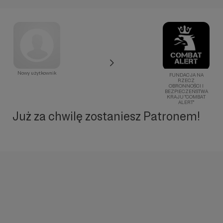
Nowy użytkownik
FUNDACJA NA
RZECZ
OBRONNOŚCI I
BEZPIECZEŃSTWA
KRAJU "COMBAT
ALERT"
Już za chwilę zostaniesz Patronem!