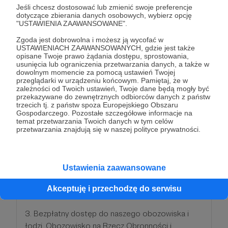
zaszczytne miano i wziąć pod swoje skrzydła całą
Jeśli chcesz dostosować lub zmienić swoje preferencje
dotyczące zbierania danych osobowych, wybierz opcję
Fundację i wszystkie jej działania. Każdy Patron z
"USTAWIENIA ZAAWANSOWANE".
tego projektu zyskuje tytuł Mecenasa, dostając
Zgoda jest dobrowolna i możesz ją wycofać w
specjalny certyfikat. Dziękujemy Ci, że chcesz
USTAWIENIACH ZAAWANSOWANYCH, gdzie jest także
regularnie wspierać naszą służbę publiczną.
opisane Twoje prawo żądania dostępu, sprostowania,
usunięcia lub ograniczenia przetwarzania danych, a także w
Doceniamy Twoje zaangażowanie i chcemy Ci
dowolnym momencie za pomocą ustawień Twojej
serdecznie podziękować za wsparcie naszej
przeglądarki w urządzeniu końcowym. Pamiętaj, że w
zależności od Twoich ustawień, Twoje dane będą mogły być
Fundacji.
przekazywane do zewnętrznych odbiorców danych z państw
trzecich tj. z państw spoza Europejskiego Obszaru
Gospodarczego. Pozostałe szczegółowe informacje na
W tym progu otrzymasz:
temat przetwarzania Twoich danych w tym celów
przetwarzania znajdują się w naszej polityce prywatności.
1. Bezpłatny dostęp do szkoleń organizowanych
przez CA.
Ustawienia zaawansowane
2. Bezpłatny dostęp do specjalnego szkolenia
taktycznego/wojskowego tylko dla patronów.
Akceptuję i przechodzę do serwisu
3. Bezpłatny dostęp do naszego obozowiska i
łodzi. Obozowisko na Rzecz Obronności i