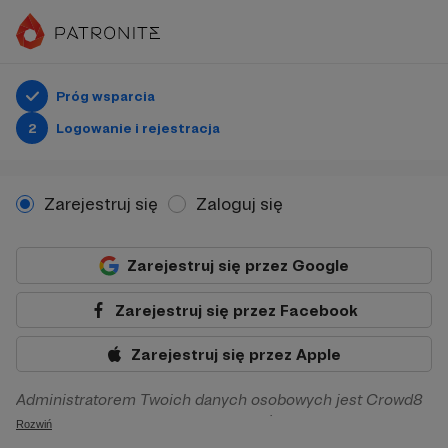
Próg wsparcia
2
Logowanie i rejestracja
Zarejestruj się
Zaloguj się
Zarejestruj się przez Google
Zarejestruj się przez Facebook
Zarejestruj się przez Apple
Administratorem Twoich danych osobowych jest Crowd8
sp. z o.o. z siedziba w Warszawie, ul. Żwirki i Wigury 16, 02-
Rozwiń
092 Warszawa. Twoje dane osobowe będą przetwarzane w