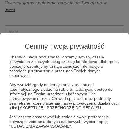
Gwarantujemy spełnienie wszystkich Twoich praw
szczególności w celu wykonania umowy zawartej z Tobą, w
wynikających z ogólnego rozporządzenia o ochronie
Rozwiń
tym do umożliwienia świadczenia usługi drogą
danych, tj. prawo dostępu, sprostowania oraz usunięcia
elektroniczną oraz pełnego korzystania z platformy
Twoich danych, ograniczenia ich przetwarzania, prawo do
Patronite.pl, w tym możliwości dokonywania oraz
ich przenoszenia, niepodlegania zautomatyzowanemu
otrzymywania wsparcia na naszej platformie oraz
podejmowaniu decyzji, w tym profilowaniu, a także prawo
dokonywania płatności.
wyrażenia sprzeciwu wobec przetwarzania Twoich danych
Cenimy Twoją prywatność
osobowych. Rejestracja dla osób niepełnoletnich możliwa
Dbamy o Twoją prywatność i chcemy, abyś w czasie
jest po przekazaniu podpisanego formularza "Zgodna na
korzystania z naszych usług czuł się komfortowo, dlatego też
założenie konta przez osobę niepełnoletnią", formularz
poniżej prezentujemy Ci najważniejsze informacje o
zasadach przetwarzania przez nas Twoich danych
dostępny jest na stronie regulaminu Patronite.pl.
osobowych.
Aby wyrazić zgody na korzystanie z technologii
automatycznego śledzenia i zbierania danych, dostęp do
informacji na Twoim urządzeniu końcowym i ich
przechowywanie przez Crowd8 sp. z o.o. oraz podmioty
zewnętrzne, które wspierają nas w prowadzeniu działalności,
kliknij AKCEPTUJĘ I PRZECHODZĘ DO SERWISU.
Jeśli chcesz dostosować lub zmienić swoje preferencje
dotyczące zbierania danych osobowych, wybierz opcję
* Zapoznałem się i akceptuję
Regulamin
serwisu oraz
Politykę
"USTAWIENIA ZAAWANSOWANE".