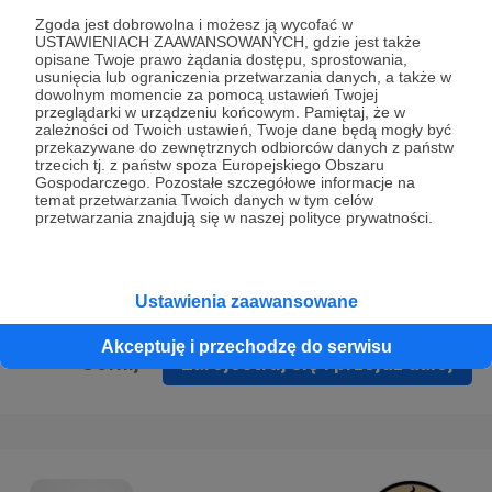
Prywatności
.
Zgoda jest dobrowolna i możesz ją wycofać w
USTAWIENIACH ZAAWANSOWANYCH, gdzie jest także
* Wyrażam zgodę na przetwarzanie moich danych
opisane Twoje prawo żądania dostępu, sprostowania,
osobowych podanych w formularzu rejestracyjnym w celu
usunięcia lub ograniczenia przetwarzania danych, a także w
dowolnym momencie za pomocą ustawień Twojej
prawidłowego świadczenia usług serwisu Patronite.
przeglądarki w urządzeniu końcowym. Pamiętaj, że w
zależności od Twoich ustawień, Twoje dane będą mogły być
Wyrażam zgodę na otrzymywanie drogą elektroniczną
przekazywane do zewnętrznych odbiorców danych z państw
trzecich tj. z państw spoza Europejskiego Obszaru
informacji handlowych - newslettera. Opcja ta może zostać
Gospodarczego. Pozostałe szczegółowe informacje na
zmieniona w ustawieniach konta.
temat przetwarzania Twoich danych w tym celów
przetwarzania znajdują się w naszej polityce prywatności.
Ustawienia zaawansowane
Akceptuję i przechodzę do serwisu
Cofnij
Zarejestruj się i przejdź dalej