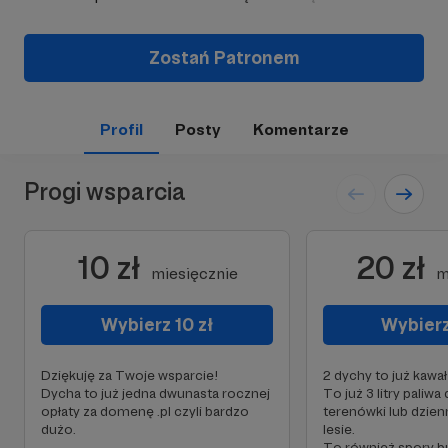
Zostań Patronem
Profil
Posty
Komentarze
Progi wsparcia
10 zł
20 zł
miesięcznie
m
Wybierz 10 zł
Wybierz
Dziękuję za Twoje wsparcie!
2 dychy to już kawał
Dycha to już jedna dwunasta rocznej
To już 3 litry paliwa
opłaty za domenę .pl czyli bardzo
terenówki lub dzie
dużo.
lesie.
To również spory b