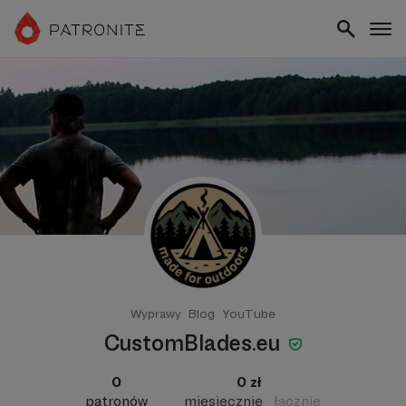
Wyprawy
Blog
YouTube
CustomBlades.eu
0
0 zł
patronów
miesięcznie
łącznie