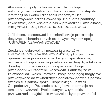
Kim jestem?
Aby wyrazić zgody na korzystanie z technologii
automatycznego śledzenia i zbierania danych, dostęp do
Przede wszystkim rzemieślnikiem. Tak, żyję z
informacji na Twoim urządzeniu końcowym i ich
pracy swoich rąk, mam niewielki warsztat gdzie
przechowywanie przez Crowd8 sp. z o.o. oraz podmioty
przez kilka godzin dziennie zajmuję się obróbką
zewnętrzne, które wspierają nas w prowadzeniu działalności,
szlifierską stali. Tak, porzuciłem swój dyplom z
kliknij AKCEPTUJĘ I PRZECHODZĘ DO SERWISU.
inżynierii oprogramowania i zostałem robolem,
Jeśli chcesz dostosować lub zmienić swoje preferencje
dzięki czemu udało mi się znacznie zredukować
dotyczące zbierania danych osobowych, wybierz opcję
poziom stresu i zyskać więcej wolnego czasu na
"USTAWIENIA ZAAWANSOWANE".
uprawianie innych pasji.
Zgoda jest dobrowolna i możesz ją wycofać w
USTAWIENIACH ZAAWANSOWANYCH, gdzie jest także
opisane Twoje prawo żądania dostępu, sprostowania,
usunięcia lub ograniczenia przetwarzania danych, a także w
dowolnym momencie za pomocą ustawień Twojej
przeglądarki w urządzeniu końcowym. Pamiętaj, że w
zależności od Twoich ustawień, Twoje dane będą mogły być
przekazywane do zewnętrznych odbiorców danych z państw
trzecich tj. z państw spoza Europejskiego Obszaru
Gospodarczego. Pozostałe szczegółowe informacje na
temat przetwarzania Twoich danych w tym celów
przetwarzania znajdują się w naszej polityce prywatności.