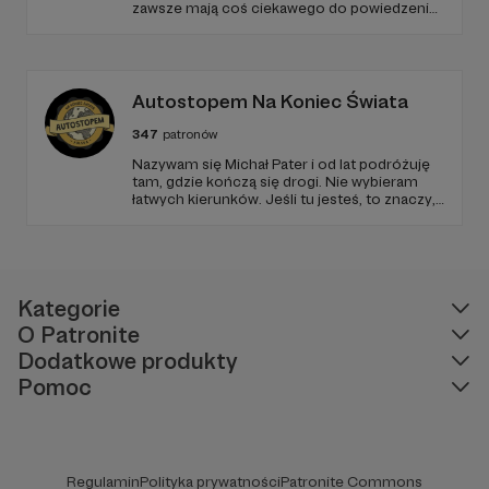
zawsze mają coś ciekawego do powiedzenia
:)
-
cykl "Strategie przetrwania"
Staram się by artykuły zawierały wartościową
treść, opartą na rzetelnej i popartej źródłami
Autostopem Na Koniec Świata
wiedzy oraz moim prywatnym doświadczeniom.
347
patronów
Nazywam się Michał Pater i od lat podróżuję
tam, gdzie kończą się drogi. Nie wybieram
łatwych kierunków. Jeśli tu jesteś, to znaczy,
że szukasz czegoś więcej niż zwykłych
podróży.
Oprócz bloga prowadzę również kanał na
platformie youtube o tej samej nazwie
Beans &
Kategorie
Ammo
gdzie publikuję filmy z moich pieszych,
O Patronite
rowerowych i packraftowych wypraw na łono
Dodatkowe produkty
natury, gdzie chcę pokazać że nie trzeba
Pomoc
wyjeżdżać na drugi koniec świata by trafić na
piękne miejsca i przeżyć ciekawą przygodę.
Regulamin
Polityka prywatności
Patronite Commons