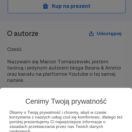
Kup na prezent
O autorze
Udostępnij
Cześć.
Nazywam się Marcin Tomaszewski, jestem
twórcą i jedynym autorem bloga Beans & Ammo
oraz kanału na platformie Youtube o tej samej
nazwie.
Cenimy Twoją prywatność
Dbamy o Twoją prywatność i chcemy, abyś w czasie
Wiadomość
Obserwuj
korzystania z naszych usług czuł się komfortowo, dlatego też
poniżej prezentujemy Ci najważniejsze informacje o
zasadach przetwarzania przez nas Twoich danych
osobowych.