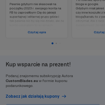
Pewnie gdybym nie skasował na
bloga w google.
początku 2023 r. swojego konta na
Gdybym miał jakieś 
FB to zaprosiłbym Cię do jakiejś
czy inne koszulki z
supertajnej i elitarnej grupy gdzie i
bloga/kanału to z p
tak pewnie nic by się nie działo, ale że
otrzymał. Ale z rac
konto usunąłem to w ramach
świadomość że nikt
podziękowań umieszczę Twoje
tak na prawdę nie uż
Czytaj opis
Czytaj
imię/nick w sekcji "patroni" na
potrzebuje to nie 
stronie i kanale YT.
Twoich pieniędzy na
Otrzymasz również namiary na maila
W zamian za wsparc
tylko dla patronów na który będziesz
twoje imię/nick w se
mógł się ze mną kontaktować.
stronie/kanale. Otr
namiary na maila ty
na który będziesz m
Kup wsparcie na prezent!
kontaktować.
Podaruj znajomemu subskrypcję Autora
CustomBlades.eu
w formie kuponu
podarunkowego.
Zobacz jak działają kupony