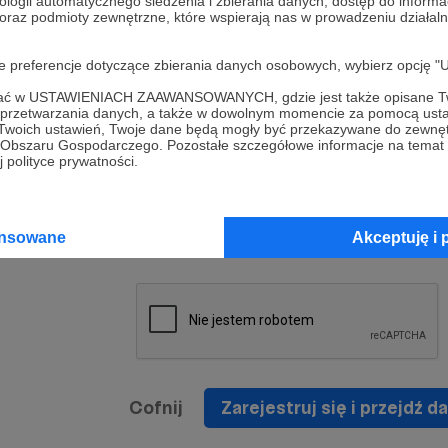
ologii automatycznego śledzenia i zbierania danych, dostęp do inform
a umowy
nie
 oraz podmioty zewnętrzne, które wspierają nas w prowadzeniu dział
nia
nięcia
nia z
* Zapoznałem się i akceptuję
Regulamin
serwisu oraz
prawo
oje preferencje dotyczące zbierania danych osobowych, wybierz op
wania
Politykę Prywatności
.
zowanemu
ofać w USTAWIENIACH ZAAWANSOWANYCH, gdzie jest także opisane Tw
 oraz
że prawo
a przetwarzania danych, a także w dowolnym momencie za pomocą usta
* Wyrażam zgodę na przetwarzanie moich danych
 Twoich ustawień, Twoje dane będą mogły być przekazywane do zewnę
h
osobowych podanych w formularzu rejestracyjnym w
go Obszaru Gospodarczego. Pozostałe szczegółowe informacje na temat
 polityce prywatności.
prawidłowego świadczenia usług serwisu Patronite.
Wyrażam zgodę na otrzymywanie drogą elektronicz
nta
informacji handlowych - newslettera. Opcja ta może
jest na
ansowane
Akceptuję i 
zmieniona w ustawieniach konta.
Cofnij
Zarejestruj się i przejdź da