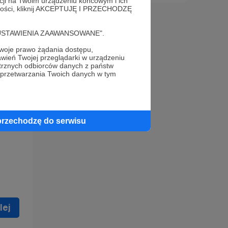
acji na Twoim urządzeniu końcowym i ich
alności, kliknij AKCEPTUJĘ I PRZECHODZĘ
cję "USTAWIENIA ZAAWANSOWANE".
oje prawo żądania dostępu,
wień Twojej przeglądarki w urządzeniu
trznych odbiorców danych z państw
 celu
 przetwarzania Twoich danych w tym
ną
 zostać
przechodzę do serwisu
lej