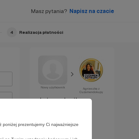
Masz pytania?
Napisz na czacie
4
Realizacja płatności
Nowy użytkownik
Agnieszka z
Cuzamendokupy
Już za chwilę
zostaniesz
Patronem!
ż poniżej prezentujemy Ci najważniejsze