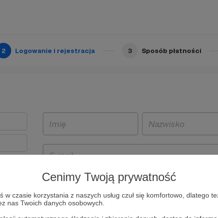
2
Logowanie i rejestracja
3
Sposób płatności
Cenimy Twoją prywatność
t
w czasie korzystania z naszych usług czuł się komfortowo, dlatego te
i i
zez nas Twoich danych osobowych.
owe będą
aw