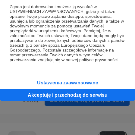
Prywatności
.
Zgoda jest dobrowolna i możesz ją wycofać w
USTAWIENIACH ZAAWANSOWANYCH, gdzie jest także
* Wyrażam zgodę na przetwarzanie moich danych
opisane Twoje prawo żądania dostępu, sprostowania,
osobowych podanych w formularzu rejestracyjnym w celu
usunięcia lub ograniczenia przetwarzania danych, a także w
dowolnym momencie za pomocą ustawień Twojej
prawidłowego świadczenia usług serwisu Patronite.
przeglądarki w urządzeniu końcowym. Pamiętaj, że w
zależności od Twoich ustawień, Twoje dane będą mogły być
Wyrażam zgodę na otrzymywanie drogą elektroniczną
przekazywane do zewnętrznych odbiorców danych z państw
trzecich tj. z państw spoza Europejskiego Obszaru
informacji handlowych - newslettera. Opcja ta może zostać
Gospodarczego. Pozostałe szczegółowe informacje na
zmieniona w ustawieniach konta.
temat przetwarzania Twoich danych w tym celów
przetwarzania znajdują się w naszej polityce prywatności.
Ustawienia zaawansowane
Akceptuję i przechodzę do serwisu
Cofnij
Zarejestruj się i przejdź dalej