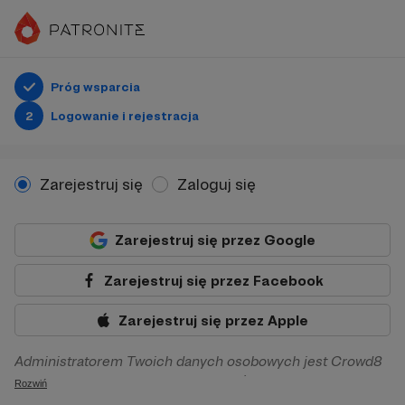
Próg wsparcia
2
Logowanie i rejestracja
Zarejestruj się
Zaloguj się
Zarejestruj się przez Google
Zarejestruj się przez Facebook
Zarejestruj się przez Apple
Administratorem Twoich danych osobowych jest Crowd8
sp. z o.o. z siedziba w Warszawie, ul. Żwirki i Wigury 16, 02-
Rozwiń
092 Warszawa. Twoje dane osobowe będą przetwarzane w