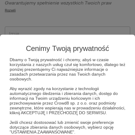
Gwarantujemy spełnienie wszystkich Twoich praw
szczególności w celu wykonania umowy zawartej z Tobą, w
wynikających z ogólnego rozporządzenia o ochronie
Rozwiń
tym do umożliwienia świadczenia usługi drogą
danych, tj. prawo dostępu, sprostowania oraz usunięcia
elektroniczną oraz pełnego korzystania z platformy
Twoich danych, ograniczenia ich przetwarzania, prawo do
Patronite.pl, w tym możliwości dokonywania oraz
ich przenoszenia, niepodlegania zautomatyzowanemu
otrzymywania wsparcia na naszej platformie oraz
podejmowaniu decyzji, w tym profilowaniu, a także prawo
dokonywania płatności.
wyrażenia sprzeciwu wobec przetwarzania Twoich danych
Cenimy Twoją prywatność
osobowych. Rejestracja dla osób niepełnoletnich możliwa
Dbamy o Twoją prywatność i chcemy, abyś w czasie
jest po przekazaniu podpisanego formularza "Zgodna na
korzystania z naszych usług czuł się komfortowo, dlatego też
założenie konta przez osobę niepełnoletnią", formularz
poniżej prezentujemy Ci najważniejsze informacje o
zasadach przetwarzania przez nas Twoich danych
dostępny jest na stronie regulaminu Patronite.pl.
osobowych.
Aby wyrazić zgody na korzystanie z technologii
automatycznego śledzenia i zbierania danych, dostęp do
informacji na Twoim urządzeniu końcowym i ich
przechowywanie przez Crowd8 sp. z o.o. oraz podmioty
zewnętrzne, które wspierają nas w prowadzeniu działalności,
kliknij AKCEPTUJĘ I PRZECHODZĘ DO SERWISU.
Jeśli chcesz dostosować lub zmienić swoje preferencje
dotyczące zbierania danych osobowych, wybierz opcję
* Zapoznałem się i akceptuję
Regulamin
serwisu oraz
Politykę
"USTAWIENIA ZAAWANSOWANE".