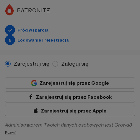
Próg wsparcia
2
Logowanie i rejestracja
Zarejestruj się
Zaloguj się
Zarejestruj się przez Google
Zarejestruj się przez Facebook
Zarejestruj się przez Apple
Administratorem Twoich danych osobowych jest Crowd8
sp. z o.o. z siedziba w Warszawie, ul. Żwirki i Wigury 16, 02-
Rozwiń
092 Warszawa. Twoje dane osobowe będą przetwarzane w