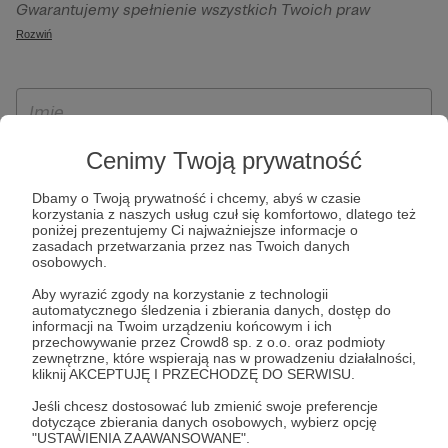
Gwarantujemy spełnienie wszystkich Twoich praw
szczególności w celu wykonania umowy zawartej z Tobą, w
wynikających z ogólnego rozporządzenia o ochronie
Rozwiń
tym do umożliwienia świadczenia usługi drogą
danych, tj. prawo dostępu, sprostowania oraz usunięcia
elektroniczną oraz pełnego korzystania z platformy
Twoich danych, ograniczenia ich przetwarzania, prawo do
Patronite.pl, w tym możliwości dokonywania oraz
ich przenoszenia, niepodlegania zautomatyzowanemu
otrzymywania wsparcia na naszej platformie oraz
podejmowaniu decyzji, w tym profilowaniu, a także prawo
dokonywania płatności.
wyrażenia sprzeciwu wobec przetwarzania Twoich danych
Cenimy Twoją prywatność
osobowych. Rejestracja dla osób niepełnoletnich możliwa
Dbamy o Twoją prywatność i chcemy, abyś w czasie
jest po przekazaniu podpisanego formularza "Zgodna na
korzystania z naszych usług czuł się komfortowo, dlatego też
założenie konta przez osobę niepełnoletnią", formularz
poniżej prezentujemy Ci najważniejsze informacje o
zasadach przetwarzania przez nas Twoich danych
dostępny jest na stronie regulaminu Patronite.pl.
osobowych.
Aby wyrazić zgody na korzystanie z technologii
automatycznego śledzenia i zbierania danych, dostęp do
informacji na Twoim urządzeniu końcowym i ich
przechowywanie przez Crowd8 sp. z o.o. oraz podmioty
zewnętrzne, które wspierają nas w prowadzeniu działalności,
kliknij AKCEPTUJĘ I PRZECHODZĘ DO SERWISU.
Jeśli chcesz dostosować lub zmienić swoje preferencje
dotyczące zbierania danych osobowych, wybierz opcję
* Zapoznałem się i akceptuję
Regulamin
serwisu oraz
Politykę
"USTAWIENIA ZAAWANSOWANE".