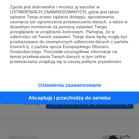
Prywatności
.
Zgoda jest dobrowolna i możesz ją wycofać w
USTAWIENIACH ZAAWANSOWANYCH, gdzie jest także
* Wyrażam zgodę na przetwarzanie moich danych
opisane Twoje prawo żądania dostępu, sprostowania,
osobowych podanych w formularzu rejestracyjnym w celu
usunięcia lub ograniczenia przetwarzania danych, a także w
dowolnym momencie za pomocą ustawień Twojej
prawidłowego świadczenia usług serwisu Patronite.
przeglądarki w urządzeniu końcowym. Pamiętaj, że w
zależności od Twoich ustawień, Twoje dane będą mogły być
Wyrażam zgodę na otrzymywanie drogą elektroniczną
przekazywane do zewnętrznych odbiorców danych z państw
trzecich tj. z państw spoza Europejskiego Obszaru
informacji handlowych - newslettera. Opcja ta może zostać
Gospodarczego. Pozostałe szczegółowe informacje na
zmieniona w ustawieniach konta.
temat przetwarzania Twoich danych w tym celów
przetwarzania znajdują się w naszej polityce prywatności.
Ustawienia zaawansowane
Akceptuję i przechodzę do serwisu
Cofnij
Zarejestruj się i przejdź dalej