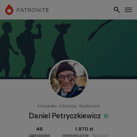
Fotografia
Edukacja
Społeczne
Daniel Petryczkiewicz
46
1 870 zł
patronów
miesięcznie
łącznie