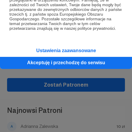
moich działań jest Urzecze a konkretnie gmina
zależności od Twoich ustawień, Twoje dane będą mogły być
Konstancin-Jeziorna.
Działam lokalnie bo tylko
przekazywane do zewnętrznych odbiorców danych z państw
trzecich tj. z państw spoza Europejskiego Obszaru
w taki rodzaj sprawczości wierzę i wiem, że te
Gospodarczego. Pozostałe szczegółowe informacje na
działania inspirują wiele i wielu w całej
temat przetwarzania Twoich danych w tym celów
Polsce.
przetwarzania znajdują się w naszej polityce prywatności.
O moich aktywnościach możesz poczytać też
Dołącz do grona Patronów!
tutaj:
petryczkiewicz.pl
Ustawienia zaawansowane
Wesprzyj działalność Autora
Daniel Petryczkiewicz
Akceptuję i przechodzę do serwisu
już teraz!
Zostań Patronem
Najnowsi Patroni
Adrianna Zalewska
10 zł