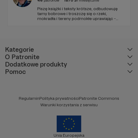
46
patronów
1870
zł
miesięcznie
Piszę książki i teksty krótsze, odbudowuję
tamy bobrowe i troszczę się o rzeki,
mokradła i tereny podmokłe uprawiając -
kiedy trzeba - partyzantkę retencyjną. Czuję
się ambasadorem rzeki Małej i jej Rozlewisk.
Kategorie
O Patronite
Dodatkowe produkty
Pomoc
Regulamin
Polityka prywatności
Patronite Commons
Warunki korzystania z serwisu
Unia Europejska