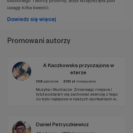
ulubionego Twórcy prosimy, abyś wziął/wzięła pod
„Pozwolenia wodnoprawnego nie wymaga:
uwagę kilka kwestii.
wykonywanie urządzeń wodnych służących
Dowiedz się więcej
do odwadniania gruntów rolnych lub leśnych,
jeżeli zasięg oddziaływania tych urządzeń nie
wykracza poza granice nieruchomości, na
której zostały wykonane.”
Promowani autorzy
W praktyce oznacza to, że jeśli np. właściciel pola
wykonuje proste urządzenia odwadniające (np.
rowy, drenowanie), ale ich wpływ nie wychodzi
A Kaczkowska przyczajona w
poza jego działkę, to nie musi uzyskiwać
eterze
pozwolenia wodnoprawnego.
108
patronów
2191
zł
miesięcznie
Muzyka i Słuchacze. Zmieniając miejsce i
tytuł postaram się zachować esencję z tego
co było najlepsze w naszych spotkaniach w
audycji Ciemna Strona Mocy w Trójce. Dom
jest tam gdzie muzyka brzmi... • Alex
Kaczkowska czyli Przyczajona w eterze -
niezależna dziennikarka muzyczna i
fotografik.
Daniel Petryczkiewicz