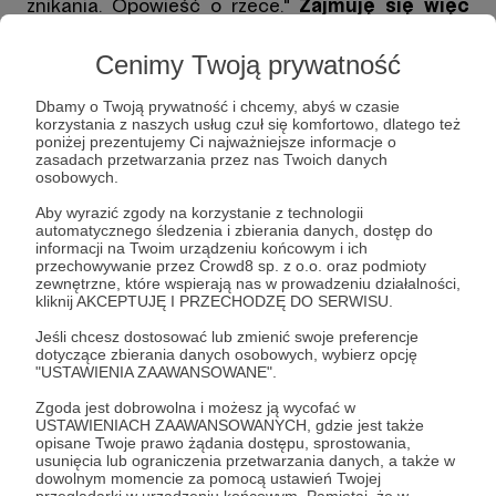
znikania. Opowieść o rzece."
Zajmuję się więc
wodą i jej wszelkimi przejawami.
Cenimy Twoją prywatność
Chciałbym aby retencja wody kojarzyła się z
bagnami, mokradłami, rozlewiskami, mokrymi
Dbamy o Twoją prywatność i chcemy, abyś w czasie
łąkami, podmokłymi lasami, torfowiskami,
korzystania z naszych usług czuł się komfortowo, dlatego też
dolinami rzek i starorzeczami czyli z krajobrazem
poniżej prezentujemy Ci najważniejsze informacje o
zasadach przetwarzania przez nas Twoich danych
przyrodniczym a nie z betonowymi zbiornikami.
osobowych.
Walczę o uważne planowanie przestrzeni ludzkich
Aby wyrazić zgody na korzystanie z technologii
aby nie wkraczał ona na tereny podmokłe. Walczę
automatycznego śledzenia i zbierania danych, dostęp do
o renaturyzację zdegradowanych rzek i terenów
informacji na Twoim urządzeniu końcowym i ich
przechowywanie przez Crowd8 sp. z o.o. oraz podmioty
podmokłych. Walczę o podmiotowe traktowanie
zewnętrzne, które wspierają nas w prowadzeniu działalności,
wody i przyrody. Edukuję i pracuję z lokalnymi
kliknij AKCEPTUJĘ I PRZECHODZĘ DO SERWISU.
społecznościami, ale
głównie działam w terenie
Jeśli chcesz dostosować lub zmienić swoje preferencje
- prowadzę interwencje - w tym monitoring
dotyczące zbierania danych osobowych, wybierz opcję
siedlisk bobrowych ale przede wszystkim
"USTAWIENIA ZAAWANSOWANE".
odbudowuję razem z bobrami tamy i podejmuję
Zgoda jest dobrowolna i możesz ją wycofać w
próby likwidacji systemów odwadniających
USTAWIENIACH ZAAWANSOWANYCH, gdzie jest także
tereny mokradłowe czyli rowów melioracyjnych
opisane Twoje prawo żądania dostępu, sprostowania,
Rozwiń opis
(to błędna nazwa bo w Polsce to się prawie w
usunięcia lub ograniczenia przetwarzania danych, a także w
dowolnym momencie za pomocą ustawień Twojej
100% rowy odwadniające). Na codzień areną
przeglądarki w urządzeniu końcowym. Pamiętaj, że w