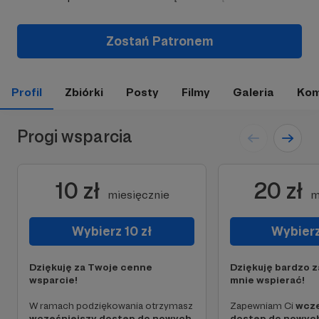
Zostań Patronem
Profil
Zbiórki
Posty
Filmy
Galeria
Kom
Progi wsparcia
10 zł
20 zł
miesięcznie
m
Wybierz 10 zł
Wybierz
Dziękuję za Twoje cenne
Dziękuję bardzo z
wsparcie!
mnie wspierać!
W ramach podziękowania otrzymasz
Zapewniam Ci
wcze
wcześniejszy dostęp do nowych,
dostęp do nowyc