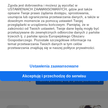
Prywatności
.
Zgoda jest dobrowolna i możesz ją wycofać w
USTAWIENIACH ZAAWANSOWANYCH, gdzie jest także
* Wyrażam zgodę na przetwarzanie moich danych
opisane Twoje prawo żądania dostępu, sprostowania,
osobowych podanych w formularzu rejestracyjnym w celu
usunięcia lub ograniczenia przetwarzania danych, a także w
dowolnym momencie za pomocą ustawień Twojej
prawidłowego świadczenia usług serwisu Patronite.
przeglądarki w urządzeniu końcowym. Pamiętaj, że w
zależności od Twoich ustawień, Twoje dane będą mogły być
Wyrażam zgodę na otrzymywanie drogą elektroniczną
przekazywane do zewnętrznych odbiorców danych z państw
trzecich tj. z państw spoza Europejskiego Obszaru
informacji handlowych - newslettera. Opcja ta może zostać
Gospodarczego. Pozostałe szczegółowe informacje na
zmieniona w ustawieniach konta.
temat przetwarzania Twoich danych w tym celów
przetwarzania znajdują się w naszej polityce prywatności.
Ustawienia zaawansowane
Akceptuję i przechodzę do serwisu
Cofnij
Zarejestruj się i przejdź dalej