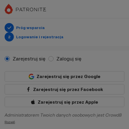
Próg wsparcia
2
Logowanie i rejestracja
Zarejestruj się
Zaloguj się
Zarejestruj się przez Google
Zarejestruj się przez Facebook
Zarejestruj się przez Apple
Administratorem Twoich danych osobowych jest Crowd8
sp. z o.o. z siedziba w Warszawie, ul. Żwirki i Wigury 16, 02-
Rozwiń
092 Warszawa. Twoje dane osobowe będą przetwarzane w