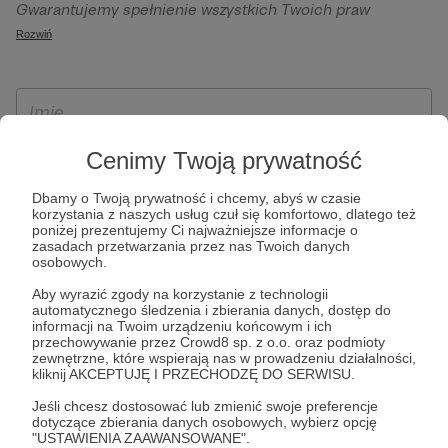
Gwarantujemy spełnienie wszystkich Twoich praw
szczególności w celu wykonania umowy zawartej z Tobą, w
wynikających z ogólnego rozporządzenia o ochronie
Rozwiń
tym do umożliwienia świadczenia usługi drogą
danych, tj. prawo dostępu, sprostowania oraz usunięcia
elektroniczną oraz pełnego korzystania z platformy
Twoich danych, ograniczenia ich przetwarzania, prawo do
Patronite.pl, w tym możliwości dokonywania oraz
ich przenoszenia, niepodlegania zautomatyzowanemu
otrzymywania wsparcia na naszej platformie oraz
podejmowaniu decyzji, w tym profilowaniu, a także prawo
dokonywania płatności.
wyrażenia sprzeciwu wobec przetwarzania Twoich danych
Cenimy Twoją prywatność
osobowych. Rejestracja dla osób niepełnoletnich możliwa
Dbamy o Twoją prywatność i chcemy, abyś w czasie
jest po przekazaniu podpisanego formularza "Zgodna na
korzystania z naszych usług czuł się komfortowo, dlatego też
założenie konta przez osobę niepełnoletnią", formularz
poniżej prezentujemy Ci najważniejsze informacje o
zasadach przetwarzania przez nas Twoich danych
dostępny jest na stronie regulaminu Patronite.pl.
osobowych.
Aby wyrazić zgody na korzystanie z technologii
automatycznego śledzenia i zbierania danych, dostęp do
informacji na Twoim urządzeniu końcowym i ich
przechowywanie przez Crowd8 sp. z o.o. oraz podmioty
zewnętrzne, które wspierają nas w prowadzeniu działalności,
kliknij AKCEPTUJĘ I PRZECHODZĘ DO SERWISU.
Jeśli chcesz dostosować lub zmienić swoje preferencje
dotyczące zbierania danych osobowych, wybierz opcję
* Zapoznałem się i akceptuję
Regulamin
serwisu oraz
Politykę
"USTAWIENIA ZAAWANSOWANE".