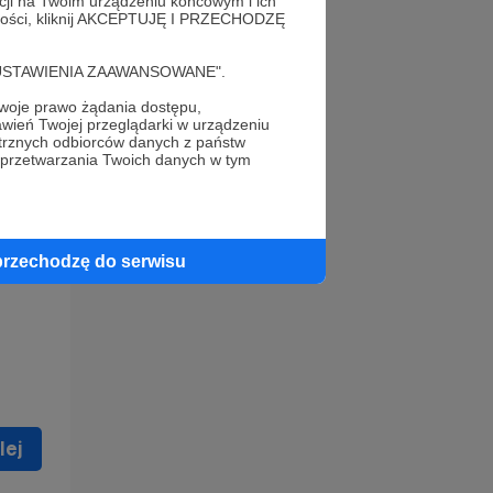
acji na Twoim urządzeniu końcowym i ich
alności, kliknij AKCEPTUJĘ I PRZECHODZĘ
cję "USTAWIENIA ZAAWANSOWANE".
oje prawo żądania dostępu,
wień Twojej przeglądarki w urządzeniu
trznych odbiorców danych z państw
 celu
 przetwarzania Twoich danych w tym
ną
 zostać
przechodzę do serwisu
lej