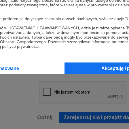
ologii automatycznego śledzenia i zbierania danych, dostęp do inform
a umowy
nie
 oraz podmioty zewnętrzne, które wspierają nas w prowadzeniu dział
nia
nięcia
nia z
* Zapoznałem się i akceptuję
Regulamin
serwisu oraz
prawo
oje preferencje dotyczące zbierania danych osobowych, wybierz op
wania
Politykę Prywatności
.
zowanemu
ofać w USTAWIENIACH ZAAWANSOWANYCH, gdzie jest także opisane Tw
 oraz
że prawo
a przetwarzania danych, a także w dowolnym momencie za pomocą usta
* Wyrażam zgodę na przetwarzanie moich danych
 Twoich ustawień, Twoje dane będą mogły być przekazywane do zewnę
h
osobowych podanych w formularzu rejestracyjnym w
go Obszaru Gospodarczego. Pozostałe szczegółowe informacje na temat
 polityce prywatności.
prawidłowego świadczenia usług serwisu Patronite.
Wyrażam zgodę na otrzymywanie drogą elektronicz
nta
informacji handlowych - newslettera. Opcja ta może
jest na
ansowane
Akceptuję i 
zmieniona w ustawieniach konta.
Cofnij
Zarejestruj się i przejdź da