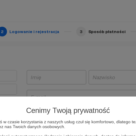
2
Logowanie i rejestracja
3
Sposób płatności
Cenimy Twoją prywatność
t
w czasie korzystania z naszych usług czuł się komfortowo, dlatego te
i i
zez nas Twoich danych osobowych.
owe będą
aw