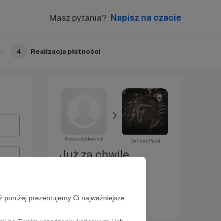
Masz pytania?
Napisz na czacie
4
Realizacja płatności
Nowy użytkownik
Dariusz Parol
Już za chwilę
zostaniesz
Patronem!
ż poniżej prezentujemy Ci najważniejsze