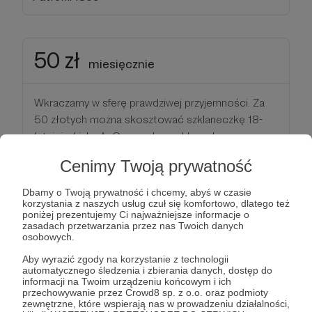
50 zł
miesięcznie
Wkraczamy w sferę prawdziwej przyjemności. Za
50 złotych można skosztować szklaneczkę 18-
letniej whisky AnCnoc w barze Usquabe w
Edynburgu.
Cenimy Twoją prywatność
Dla mnie ta suma pomnożona przez, mam nadzieję,
wielu Patronów to pewność, że będę mógł
Dbamy o Twoją prywatność i chcemy, abyś w czasie
utrzymać Raport na wysokim poziomie i coraz
korzystania z naszych usług czuł się komfortowo, dlatego też
poniżej prezentujemy Ci najważniejsze informacje o
bardziej urozmaicać jego treść.
zasadach przetwarzania przez nas Twoich danych
osobowych.
🌎 Co powiecie Państwo na specjalne wydanie
Aby wyrazić zgody na korzystanie z technologii
Raportu z Edynburga, Rzymu, albo Tallina?
automatycznego śledzenia i zbierania danych, dostęp do
informacji na Twoim urządzeniu końcowym i ich
Wszystkim, którzy wesprą Raport taką sumą
przechowywanie przez Crowd8 sp. z o.o. oraz podmioty
gwarantuję
wolny wstęp na wszystkie Raporty
zewnętrzne, które wspierają nas w prowadzeniu działalności,