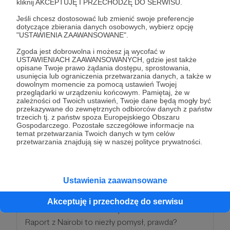
kliknij AKCEPTUJĘ I PRZECHODZĘ DO SERWISU.
o stanie świata nadawane na żywo z
udziałem publiczności
. Oprócz tego macie ode
Jeśli chcesz dostosować lub zmienić swoje preferencje
dotyczące zbierania danych osobowych, wybierz opcję
mnie przegląd światowej prasy i autorską
"USTAWIENIA ZAAWANSOWANE".
zapowiedź każdego Raportu w wersji wideo.
Zgoda jest dobrowolna i możesz ją wycofać w
USTAWIENIACH ZAAWANSOWANYCH, gdzie jest także
opisane Twoje prawo żądania dostępu, sprostowania,
Patroni: 425
usunięcia lub ograniczenia przetwarzania danych, a także w
dowolnym momencie za pomocą ustawień Twojej
przeglądarki w urządzeniu końcowym. Pamiętaj, że w
zależności od Twoich ustawień, Twoje dane będą mogły być
przekazywane do zewnętrznych odbiorców danych z państw
100 zł
trzecich tj. z państw spoza Europejskiego Obszaru
miesięcznie
Gospodarczego. Pozostałe szczegółowe informacje na
temat przetwarzania Twoich danych w tym celów
przetwarzania znajdują się w naszej polityce prywatności.
Jeśli jesteś gotów wspomóc Raport kwotą 100
złotych miesięcznie to znaczy, że bardzo Ci na nim
zależy. A mnie zależy na tym, żeby wyrazić Ci
Ustawienia zaawansowane
wdzięczność.
Nawiasem mówiąc, za 100 złotych można spędzić
Akceptuję i przechodzę do serwisu
noc w hotelu Delta w samym centrum Nairobi.
Raport z Nairobi to niezły pomysł, prawda?