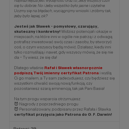
Najważniejsza jest wydajność oraz to, żeby wszyscy czuli
się tu dobrze. No i żeby wszystko było jasne i czytelne.
Uczmy się na błędach, wyciągnijmy wnioski i zróbmy tak,
żeby było lepiej, ok?
Jesteś jak Sławek - pomysłowy, czarujący,
skuteczny i konkretny!
Widzisz potencjał i okazje w
miejscach, na które inni w ogóle nie patrzą i z odwagą
potrafisz inwestować swój czas i zasoby, by stworzyć
coś, o czym wszyscy będą mówić. Działasz, kiedy inni
tylko rozmyślają i nawet, gdy wszyscy mówią, że się nie
da – Ty wiesz, że się da!
Dlatego właśnie
Rafał i Sławek własnoręcznie
podpiszą Twój imienny certyfikat Patrona
i wyślą
Ci go mailem, a Ty sam zadecydujesz, czy będziesz się
wszystkim chwalić swoją nową funkcją, czy
pozostaniesz szarą eminencją, tak jak Pani Basia!
Na tym progu wsparcia otrzymujesz:
😈 Nagrody z poprzedniego progu
😈 Personalizowany, podpisany przez Rafała i Sławka
certyfikat przyjęcia jako Patrona do G. F. Darwin!
Patroni: 29