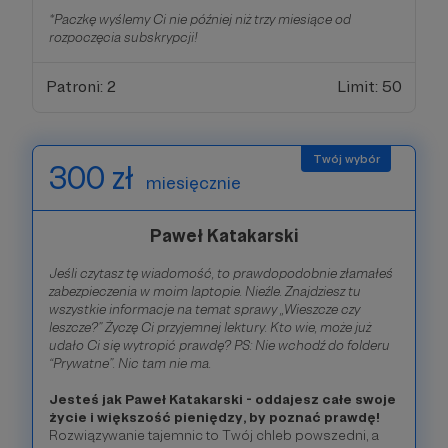
*Paczkę wyślemy Ci nie później niż trzy miesiące od
rozpoczęcia subskrypcji!
Patroni: 2
Limit: 50
300 zł
miesięcznie
Paweł Katakarski
Jeśli czytasz tę wiadomość, to prawdopodobnie złamałeś
zabezpieczenia w moim laptopie. Nieźle. Znajdziesz tu
wszystkie informacje na temat sprawy „Wieszcze czy
leszcze?” Życzę Ci przyjemnej lektury. Kto wie, może już
udało Ci się wytropić prawdę? PS: Nie wchodź do folderu
“Prywatne”. Nic tam nie ma.
Jesteś jak Paweł Katakarski - oddajesz całe swoje
życie i większość pieniędzy, by poznać prawdę!
Rozwiązywanie tajemnic to Twój chleb powszedni, a