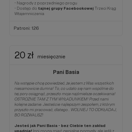
- Nagrody z poprzedniego progu
- Dostęp do
tajnej grupy Facebookowej
Trzeci Krąg
Wtajemniczenia
Patroni: 126
20 zł
miesięcznie
Pani Basia
Na wstępie chcę powiedzieć, że jestem z Was wszystkich
niesamowicie dumna! To, co udało się nam wspólnie do
tej pory osiągnąć, przeszło moje najśmielsze oczekiwania!
OSTROŻNIE TAM Z TYM WYŁADUNKIEM! Przed nami
kolejne zadanie. Jesteście najlepszym zespołem, z którym
przyszło mi pracować, dlatego… WOLNIEJ TO ODKŁADAJ,
BO ROZWALISZ!
Jesteś jak Pani Basia - bez Ciebie ten zakład
upadnie!
Inni mogą mieć genialne pomysły, ale jeśli z