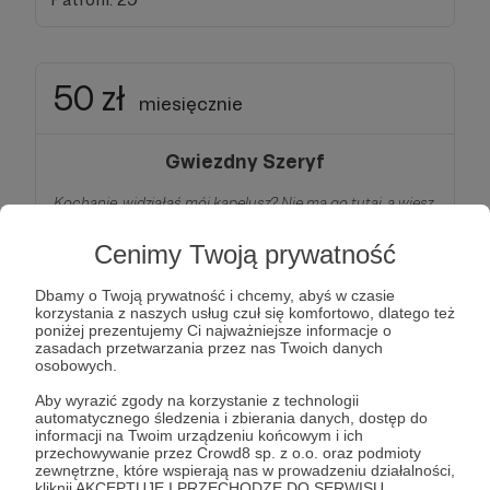
50 zł
miesięcznie
Gwiezdny Szeryf
Kochanie, widziałaś mój kapelusz? Nie ma go tutaj, a wiesz,
że bez niego nie wyjdę! W aucie też go nie ma! Ale co to
znaczy „kupimy ci nowy”? Mamy inne wydatki, teraz gdy
Cenimy Twoją prywatność
Susan wróciła. Zresztą, gdzie ja znajdę drugi taki?!
Dbamy o Twoją prywatność i chcemy, abyś w czasie
Jesteś jak Gwiezdny Szeryf - najsprawiedliwszy
korzystania z naszych usług czuł się komfortowo, dlatego też
wśród sprawiedliwych i najodważniejszy wśród
poniżej prezentujemy Ci najważniejsze informacje o
odważnych!
Stoisz na straży kosmicznego porządku,
zasadach przetwarzania przez nas Twoich danych
chronisz, bronisz, nie żartujesz! Szeryf Kowalsky
osobowych.
zapisał swoje imię złotymi literami na kartach
wszechświata – tak samo będzie z Tobą. Jako Patron
Aby wyrazić zgody na korzystanie z technologii
automatycznego śledzenia i zbierania danych, dostęp do
tego progu
otrzymujesz miejsce w specjalnej,
informacji na Twoim urządzeniu końcowym i ich
publicznej, darwinowej galerii Hall of Fame!
No i
przechowywanie przez Crowd8 sp. z o.o. oraz podmioty
wszystkie nagrody z poprzednich progów!
zewnętrzne, które wspierają nas w prowadzeniu działalności,
kliknij AKCEPTUJĘ I PRZECHODZĘ DO SERWISU.