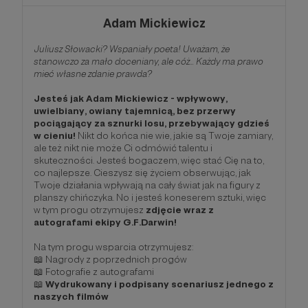
Adam Mickiewicz
Juliusz Słowacki? Wspaniały poeta! Uważam, że
stanowczo za mało doceniany, ale cóż... Każdy ma prawo
mieć własne zdanie prawda?
Jesteś jak Adam Mickiewicz - wpływowy,
uwielbiany, owiany tajemnicą, bez przerwy
pociągający za sznurki losu, przebywający gdzieś
w cieniu!
Nikt do końca nie wie, jakie są Twoje zamiary,
ale też nikt nie może Ci odmówić talentu i
skuteczności. Jesteś bogaczem, więc stać Cię na to,
co najlepsze. Cieszysz się życiem obserwując, jak
Twoje działania wpływają na cały świat jak na figury z
planszy chińczyka. No i jesteś koneserem sztuki, więc
w tym progu otrzymujesz
zdjęcie wraz z
autografami ekipy G.F.Darwin!
Na tym progu wsparcia otrzymujesz:
📖 Nagrody z poprzednich progów
📖 Fotografie z autografami
📖
Wydrukowany i podpisany scenariusz jednego z
naszych filmów