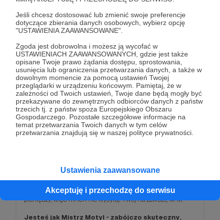
Na tym progu wsparcia otrzymujesz:
🤠 Nagrody z poprzednich progów
Jeśli chcesz dostosować lub zmienić swoje preferencje
🤠 Członkostwo w Hall of Fame - specjalnej sekcji na
dotyczące zbierania danych osobowych, wybierz opcję
naszej stronie, w której będziemy wymieniać i chwalić
"USTAWIENIA ZAAWANSOWANE".
naszych Patronów
Zgoda jest dobrowolna i możesz ją wycofać w
USTAWIENIACH ZAAWANSOWANYCH, gdzie jest także
opisane Twoje prawo żądania dostępu, sprostowania,
Patroni: 12
usunięcia lub ograniczenia przetwarzania danych, a także w
dowolnym momencie za pomocą ustawień Twojej
przeglądarki w urządzeniu końcowym. Pamiętaj, że w
zależności od Twoich ustawień, Twoje dane będą mogły być
przekazywane do zewnętrznych odbiorców danych z państw
100 zł
trzecich tj. z państw spoza Europejskiego Obszaru
miesięcznie
Gospodarczego. Pozostałe szczegółowe informacje na
temat przetwarzania Twoich danych w tym celów
przetwarzania znajdują się w naszej polityce prywatności.
Mistrz Motyl
Drogi Tamagotchi, niestety, żaden z Twoich listów nie
dotarł, ale i tak wiem, że jesteś ciekawy, co u mnie słychać
Ustawienia zaawansowane
– u mnie super. Wszystko jest naprawdę ekstra i nigdy nie
byłem tak szczęśliwy. Cieszę się, że odszedłeś, bo i tak
Akceptuję i przechodzę do serwisu
zawsze robiłeś mi na złość. Nie chcę od Ciebie żadnych
pieniędzy, więc mi ich nie wysyłaj. Twój na zawsze, M M.
Jesteś jak Mistrz Motyl - zabójczo skuteczny,