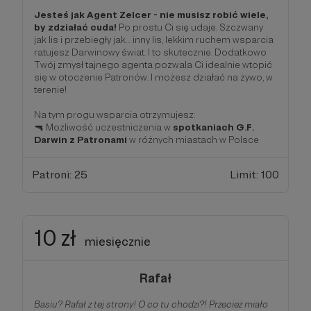
Jesteś jak Agent Zelcer - nie musisz robić wiele,
by zdziałać cuda!
Po prostu Ci się udaje. Szczwany
jak lis i przebiegły jak… inny lis, lekkim ruchem wsparcia
ratujesz Darwinowy świat. I to skutecznie. Dodatkowo
Twój zmysł tajnego agenta pozwala Ci idealnie wtopić
się w otoczenie Patronów. I możesz działać na żywo, w
terenie!
Na tym progu wsparcia otrzymujesz:
🔫 Możliwość uczestniczenia w
spotkaniach G.F.
Darwin z Patronami
w różnych miastach w Polsce
Patroni: 25
Limit: 100
10 zł
miesięcznie
Rafał
Basiu? Rafał z tej strony! O co tu chodzi?! Przecież miało