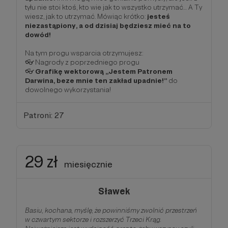
tyłu nie stoi ktoś, kto wie jak to wszystko utrzymać… A Ty
wiesz, jak to utrzymać. Mówiąc krótko:
jesteś
niezastąpiony, a od dzisiaj będziesz mieć na to
dowód!
Na tym progu wsparcia otrzymujesz:
👓 Nagrody z poprzedniego progu
👓
Grafikę wektorową „Jestem Patronem
Darwina, beze mnie ten zakład upadnie!”
do
dowolnego wykorzystania!
Patroni: 27
29 zł
miesięcznie
Sławek
Basiu, kochana, myślę, że powinniśmy zwolnić przestrzeń
w czwartym sektorze i rozszerzyć Trzeci Krąg.