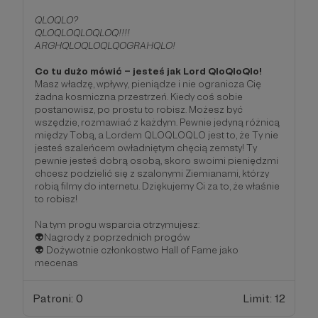
QLOQLO?
QLOQLOQLOQLOQ!!!!
ARGHQLOQLOQLQOGRAHQLO!
Co tu dużo mówić – jesteś jak Lord QloQloQlo!
Masz władzę, wpływy, pieniądze i nie ogranicza Cię
żadna kosmiczna przestrzeń. Kiedy coś sobie
postanowisz, po prostu to robisz. Możesz być
wszędzie, rozmawiać z każdym. Pewnie jedyną różnicą
między Tobą, a Lordem QLOQLOQLO jest to, że Ty nie
jesteś szaleńcem owładniętym chęcią zemsty! Ty
pewnie jesteś dobrą osobą, skoro swoimi pieniędzmi
chcesz podzielić się z szalonymi Ziemianami, którzy
robią filmy do internetu. Dziękujemy Ci za to, że właśnie
to robisz!
Na tym progu wsparcia otrzymujesz:
👽Nagrody z poprzednich progów
👽 Dożywotnie członkostwo Hall of Fame jako
mecenas
Patroni: 0
Limit: 12