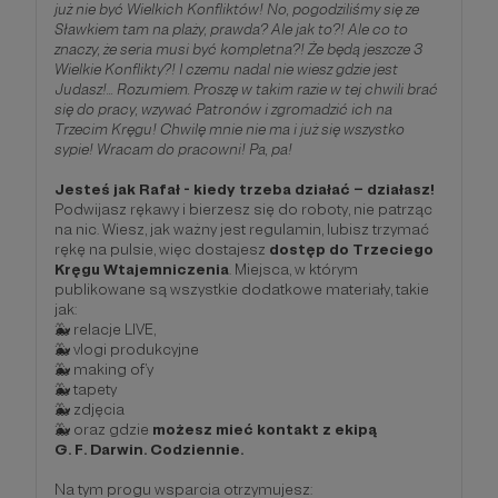
już nie być Wielkich Konfliktów! No, pogodziliśmy się ze
Sławkiem tam na plaży, prawda? Ale jak to?! Ale co to
znaczy, że seria musi być kompletna?! Że będą jeszcze 3
Wielkie Konflikty?! I czemu nadal nie wiesz gdzie jest
Judasz!... Rozumiem. Proszę w takim razie w tej chwili brać
się do pracy, wzywać Patronów i zgromadzić ich na
Trzecim Kręgu! Chwilę mnie nie ma i już się wszystko
sypie! Wracam do pracowni! Pa, pa!
Jesteś jak Rafał - kiedy trzeba działać – działasz!
Podwijasz rękawy i bierzesz się do roboty, nie patrząc
na nic. Wiesz, jak ważny jest regulamin, lubisz trzymać
rękę na pulsie, więc dostajesz
dostęp do Trzeciego
Kręgu Wtajemniczenia
. Miejsca, w którym
publikowane są wszystkie dodatkowe materiały, takie
jak:
🐳 relacje LIVE,
🐳 vlogi produkcyjne
🐳 making of’y
🐳 tapety
🐳 zdjęcia
🐳 oraz gdzie
możesz mieć kontakt z ekipą
G. F. Darwin. Codziennie.
Na tym progu wsparcia otrzymujesz: