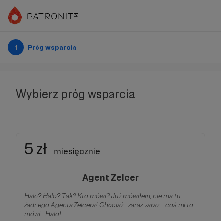
1
Próg wsparcia
Wybierz próg wsparcia
5 zł
miesięcznie
Agent Zelcer
Halo? Halo? Tak? Kto mówi? Już mówiłem, nie ma tu
żadnego Agenta Zelcera! Chociaż… zaraz, zaraz…, coś mi to
mówi… Halo!