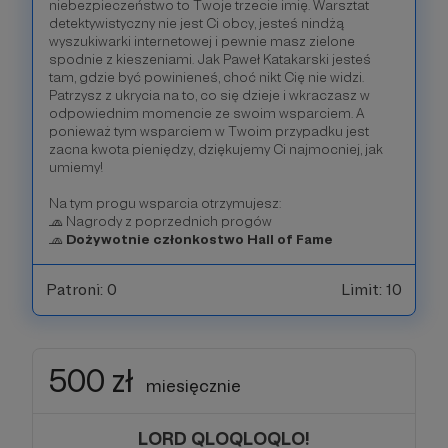
niebezpieczeństwo to Twoje trzecie imię. Warsztat
detektywistyczny nie jest Ci obcy, jesteś nindżą
wyszukiwarki internetowej i pewnie masz zielone
spodnie z kieszeniami. Jak Paweł Katakarski jesteś
tam, gdzie być powinieneś, choć nikt Cię nie widzi.
Patrzysz z ukrycia na to, co się dzieje i wkraczasz w
odpowiednim momencie ze swoim wsparciem. A
ponieważ tym wsparciem w Twoim przypadku jest
zacna kwota pieniędzy, dziękujemy Ci najmocniej, jak
umiemy!
Na tym progu wsparcia otrzymujesz:
🧢 Nagrody z poprzednich progów
🧢
Dożywotnie członkostwo Hall of Fame
Patroni: 0
Limit: 10
500 zł
miesięcznie
LORD QLOQLOQLO!