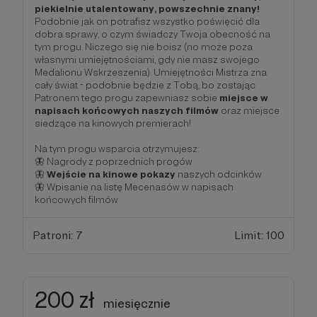
piekielnie utalentowany, powszechnie znany!
Podobnie jak on potrafisz wszystko poświęcić dla
dobra sprawy, o czym świadczy Twoja obecność na
tym progu. Niczego się nie boisz (no może poza
własnymi umiejętnościami, gdy nie masz swojego
Medalionu Wskrzeszenia). Umiejętności Mistrza zna
cały świat - podobnie będzie z Tobą, bo zostając
Patronem tego progu zapewniasz sobie
miejsce w
napisach końcowych naszych filmów
oraz miejsce
siedzące na kinowych premierach!
Na tym progu wsparcia otrzymujesz:
🦋 Nagrody z poprzednich progów
🦋
Wejście na kinowe pokazy
naszych odcinków
🦋 Wpisanie na listę Mecenasów w napisach
końcowych filmów
Patroni: 7
Limit: 100
200 zł
miesięcznie