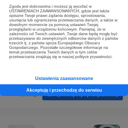
Prywatności
.
Zgoda jest dobrowolna i możesz ją wycofać w
USTAWIENIACH ZAAWANSOWANYCH, gdzie jest także
* Wyrażam zgodę na przetwarzanie moich danych
opisane Twoje prawo żądania dostępu, sprostowania,
osobowych podanych w formularzu rejestracyjnym w celu
usunięcia lub ograniczenia przetwarzania danych, a także w
dowolnym momencie za pomocą ustawień Twojej
prawidłowego świadczenia usług serwisu Patronite.
przeglądarki w urządzeniu końcowym. Pamiętaj, że w
zależności od Twoich ustawień, Twoje dane będą mogły być
Wyrażam zgodę na otrzymywanie drogą elektroniczną
przekazywane do zewnętrznych odbiorców danych z państw
trzecich tj. z państw spoza Europejskiego Obszaru
informacji handlowych - newslettera. Opcja ta może zostać
Gospodarczego. Pozostałe szczegółowe informacje na
zmieniona w ustawieniach konta.
temat przetwarzania Twoich danych w tym celów
przetwarzania znajdują się w naszej polityce prywatności.
Ustawienia zaawansowane
Akceptuję i przechodzę do serwisu
Cofnij
Zarejestruj się i przejdź dalej