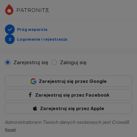
Próg wsparcia
2
Logowanie i rejestracja
Zarejestruj się
Zaloguj się
Zarejestruj się przez Google
Zarejestruj się przez Facebook
Zarejestruj się przez Apple
Administratorem Twoich danych osobowych jest Crowd8
sp. z o.o. z siedziba w Warszawie, ul. Żwirki i Wigury 16, 02-
Rozwiń
092 Warszawa. Twoje dane osobowe będą przetwarzane w