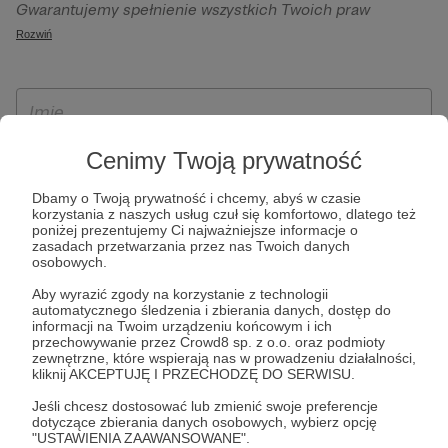
Gwarantujemy spełnienie wszystkich Twoich praw
szczególności w celu wykonania umowy zawartej z Tobą, w
wynikających z ogólnego rozporządzenia o ochronie
Rozwiń
tym do umożliwienia świadczenia usługi drogą
danych, tj. prawo dostępu, sprostowania oraz usunięcia
elektroniczną oraz pełnego korzystania z platformy
Twoich danych, ograniczenia ich przetwarzania, prawo do
Patronite.pl, w tym możliwości dokonywania oraz
ich przenoszenia, niepodlegania zautomatyzowanemu
otrzymywania wsparcia na naszej platformie oraz
podejmowaniu decyzji, w tym profilowaniu, a także prawo
dokonywania płatności.
wyrażenia sprzeciwu wobec przetwarzania Twoich danych
Cenimy Twoją prywatność
osobowych. Rejestracja dla osób niepełnoletnich możliwa
Dbamy o Twoją prywatność i chcemy, abyś w czasie
jest po przekazaniu podpisanego formularza "Zgodna na
korzystania z naszych usług czuł się komfortowo, dlatego też
założenie konta przez osobę niepełnoletnią", formularz
poniżej prezentujemy Ci najważniejsze informacje o
zasadach przetwarzania przez nas Twoich danych
dostępny jest na stronie regulaminu Patronite.pl.
osobowych.
Aby wyrazić zgody na korzystanie z technologii
automatycznego śledzenia i zbierania danych, dostęp do
informacji na Twoim urządzeniu końcowym i ich
przechowywanie przez Crowd8 sp. z o.o. oraz podmioty
zewnętrzne, które wspierają nas w prowadzeniu działalności,
kliknij AKCEPTUJĘ I PRZECHODZĘ DO SERWISU.
Jeśli chcesz dostosować lub zmienić swoje preferencje
dotyczące zbierania danych osobowych, wybierz opcję
* Zapoznałem się i akceptuję
Regulamin
serwisu oraz
Politykę
"USTAWIENIA ZAAWANSOWANE".