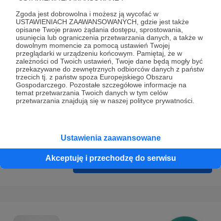
Prywatności
.
Zgoda jest dobrowolna i możesz ją wycofać w
* Wyrażam zgodę na przetwarzanie moich danych
USTAWIENIACH ZAAWANSOWANYCH, gdzie jest także
opisane Twoje prawo żądania dostępu, sprostowania,
osobowych podanych w formularzu rejestracyjnym w celu
usunięcia lub ograniczenia przetwarzania danych, a także w
prawidłowego świadczenia usług serwisu Patronite.
dowolnym momencie za pomocą ustawień Twojej
przeglądarki w urządzeniu końcowym. Pamiętaj, że w
zależności od Twoich ustawień, Twoje dane będą mogły być
Wyrażam zgodę na otrzymywanie drogą elektroniczną
przekazywane do zewnętrznych odbiorców danych z państw
informacji handlowych - newslettera. Opcja ta może zostać
trzecich tj. z państw spoza Europejskiego Obszaru
Gospodarczego. Pozostałe szczegółowe informacje na
zmieniona w ustawieniach konta.
temat przetwarzania Twoich danych w tym celów
przetwarzania znajdują się w naszej polityce prywatności.
Ustawienia zaawansowane
Akceptuję i przechodzę do serwisu
Cofnij
Zarejestruj się i przejdź dalej