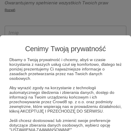
Gwarantujemy spełnienie wszystkich Twoich praw
szczególności w celu wykonania umowy zawartej z Tobą, w
wynikających z ogólnego rozporządzenia o ochronie
Rozwiń
tym do umożliwienia świadczenia usługi drogą
danych, tj. prawo dostępu, sprostowania oraz usunięcia
elektroniczną oraz pełnego korzystania z platformy
Twoich danych, ograniczenia ich przetwarzania, prawo do
Patronite.pl, w tym możliwości dokonywania oraz
ich przenoszenia, niepodlegania zautomatyzowanemu
otrzymywania wsparcia na naszej platformie oraz
podejmowaniu decyzji, w tym profilowaniu, a także prawo
dokonywania płatności.
wyrażenia sprzeciwu wobec przetwarzania Twoich danych
Cenimy Twoją prywatność
osobowych. Rejestracja dla osób niepełnoletnich możliwa
jest po przekazaniu podpisanego formularza "Zgodna na
Dbamy o Twoją prywatność i chcemy, abyś w czasie
korzystania z naszych usług czuł się komfortowo, dlatego też
założenie konta przez osobę niepełnoletnią", formularz
poniżej prezentujemy Ci najważniejsze informacje o
dostępny jest na stronie regulaminu Patronite.pl.
zasadach przetwarzania przez nas Twoich danych
osobowych.
Aby wyrazić zgody na korzystanie z technologii
automatycznego śledzenia i zbierania danych, dostęp do
informacji na Twoim urządzeniu końcowym i ich
przechowywanie przez Crowd8 sp. z o.o. oraz podmioty
zewnętrzne, które wspierają nas w prowadzeniu działalności,
kliknij AKCEPTUJĘ I PRZECHODZĘ DO SERWISU.
Jeśli chcesz dostosować lub zmienić swoje preferencje
* Zapoznałem się i akceptuję
Regulamin
serwisu oraz
Politykę
dotyczące zbierania danych osobowych, wybierz opcję
"USTAWIENIA ZAAWANSOWANE".