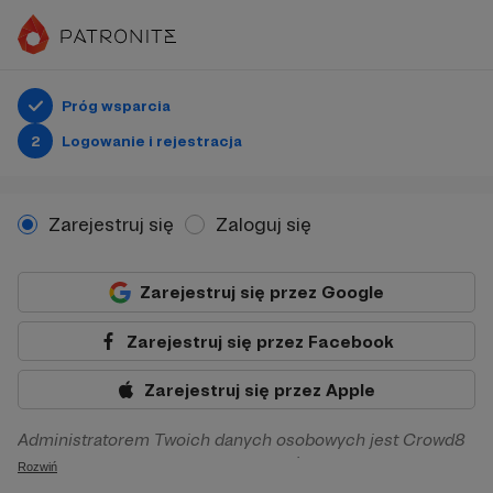
Próg wsparcia
2
Logowanie i rejestracja
Zarejestruj się
Zaloguj się
Zarejestruj się przez Google
Zarejestruj się przez Facebook
Zarejestruj się przez Apple
Administratorem Twoich danych osobowych jest Crowd8
sp. z o.o. z siedziba w Warszawie, ul. Żwirki i Wigury 16, 02-
Rozwiń
092 Warszawa. Twoje dane osobowe będą przetwarzane w