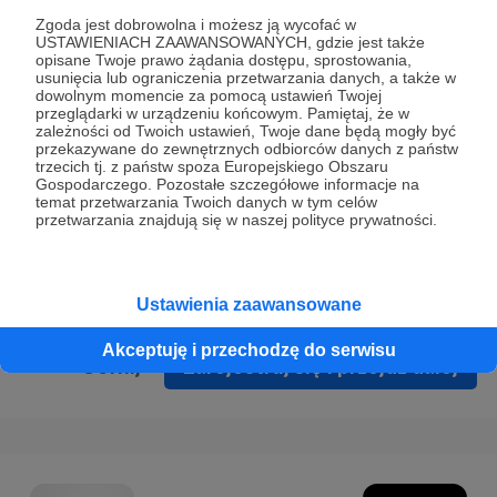
Prywatności
.
Zgoda jest dobrowolna i możesz ją wycofać w
USTAWIENIACH ZAAWANSOWANYCH, gdzie jest także
* Wyrażam zgodę na przetwarzanie moich danych
opisane Twoje prawo żądania dostępu, sprostowania,
osobowych podanych w formularzu rejestracyjnym w celu
usunięcia lub ograniczenia przetwarzania danych, a także w
dowolnym momencie za pomocą ustawień Twojej
prawidłowego świadczenia usług serwisu Patronite.
przeglądarki w urządzeniu końcowym. Pamiętaj, że w
zależności od Twoich ustawień, Twoje dane będą mogły być
Wyrażam zgodę na otrzymywanie drogą elektroniczną
przekazywane do zewnętrznych odbiorców danych z państw
trzecich tj. z państw spoza Europejskiego Obszaru
informacji handlowych - newslettera. Opcja ta może zostać
Gospodarczego. Pozostałe szczegółowe informacje na
zmieniona w ustawieniach konta.
temat przetwarzania Twoich danych w tym celów
przetwarzania znajdują się w naszej polityce prywatności.
Ustawienia zaawansowane
Akceptuję i przechodzę do serwisu
Cofnij
Zarejestruj się i przejdź dalej