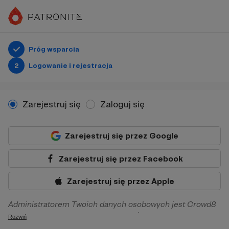
Próg wsparcia
2
Logowanie i rejestracja
Zarejestruj się
Zaloguj się
Zarejestruj się przez Google
Zarejestruj się przez Facebook
Zarejestruj się przez Apple
Administratorem Twoich danych osobowych jest Crowd8
sp. z o.o. z siedziba w Warszawie, ul. Żwirki i Wigury 16, 02-
Rozwiń
092 Warszawa. Twoje dane osobowe będą przetwarzane w