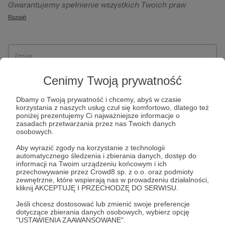
Gwarantujemy spełnienie wszystkich Twoich praw
szczególności w celu wykonania umowy zawartej z Tobą, w
wynikających z ogólnego rozporządzenia o ochronie
Rozwiń
tym do umożliwienia świadczenia usługi drogą
danych, tj. prawo dostępu, sprostowania oraz usunięcia
elektroniczną oraz pełnego korzystania z platformy
Twoich danych, ograniczenia ich przetwarzania, prawo do
Patronite.pl, w tym możliwości dokonywania oraz
ich przenoszenia, niepodlegania zautomatyzowanemu
otrzymywania wsparcia na naszej platformie oraz
podejmowaniu decyzji, w tym profilowaniu, a także prawo
dokonywania płatności.
wyrażenia sprzeciwu wobec przetwarzania Twoich danych
Cenimy Twoją prywatność
osobowych. Rejestracja dla osób niepełnoletnich możliwa
Dbamy o Twoją prywatność i chcemy, abyś w czasie
jest po przekazaniu podpisanego formularza "Zgodna na
korzystania z naszych usług czuł się komfortowo, dlatego też
założenie konta przez osobę niepełnoletnią", formularz
poniżej prezentujemy Ci najważniejsze informacje o
zasadach przetwarzania przez nas Twoich danych
dostępny jest na stronie regulaminu Patronite.pl.
osobowych.
Aby wyrazić zgody na korzystanie z technologii
automatycznego śledzenia i zbierania danych, dostęp do
informacji na Twoim urządzeniu końcowym i ich
przechowywanie przez Crowd8 sp. z o.o. oraz podmioty
zewnętrzne, które wspierają nas w prowadzeniu działalności,
kliknij AKCEPTUJĘ I PRZECHODZĘ DO SERWISU.
Jeśli chcesz dostosować lub zmienić swoje preferencje
dotyczące zbierania danych osobowych, wybierz opcję
* Zapoznałem się i akceptuję
Regulamin
serwisu oraz
Politykę
"USTAWIENIA ZAAWANSOWANE".