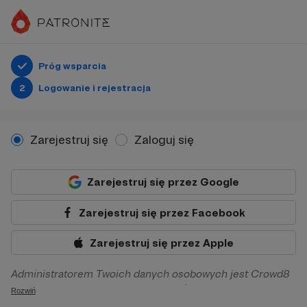
Próg wsparcia
2
Logowanie i rejestracja
Zarejestruj się
Zaloguj się
Zarejestruj się przez Google
Zarejestruj się przez Facebook
Zarejestruj się przez Apple
Administratorem Twoich danych osobowych jest Crowd8
sp. z o.o. z siedziba w Warszawie, ul. Żwirki i Wigury 16, 02-
Rozwiń
092 Warszawa. Twoje dane osobowe będą przetwarzane w