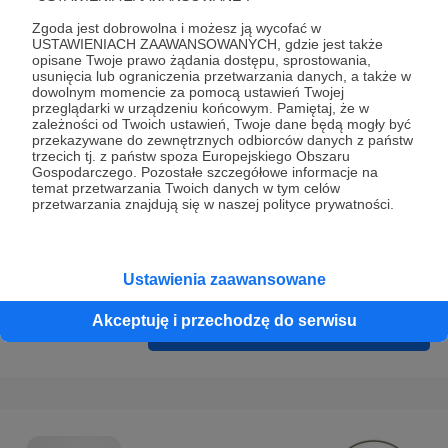
Prywatności
.
Zgoda jest dobrowolna i możesz ją wycofać w
* Wyrażam zgodę na przetwarzanie moich danych
USTAWIENIACH ZAAWANSOWANYCH, gdzie jest także
opisane Twoje prawo żądania dostępu, sprostowania,
osobowych podanych w formularzu rejestracyjnym w celu
usunięcia lub ograniczenia przetwarzania danych, a także w
prawidłowego świadczenia usług serwisu Patronite.
dowolnym momencie za pomocą ustawień Twojej
przeglądarki w urządzeniu końcowym. Pamiętaj, że w
zależności od Twoich ustawień, Twoje dane będą mogły być
Wyrażam zgodę na otrzymywanie drogą elektroniczną
przekazywane do zewnętrznych odbiorców danych z państw
informacji handlowych - newslettera. Opcja ta może zostać
trzecich tj. z państw spoza Europejskiego Obszaru
Gospodarczego. Pozostałe szczegółowe informacje na
zmieniona w ustawieniach konta.
temat przetwarzania Twoich danych w tym celów
przetwarzania znajdują się w naszej polityce prywatności.
Ustawienia zaawansowane
Akceptuję i przechodzę do serwisu
Cofnij
Zarejestruj się i przejdź dalej