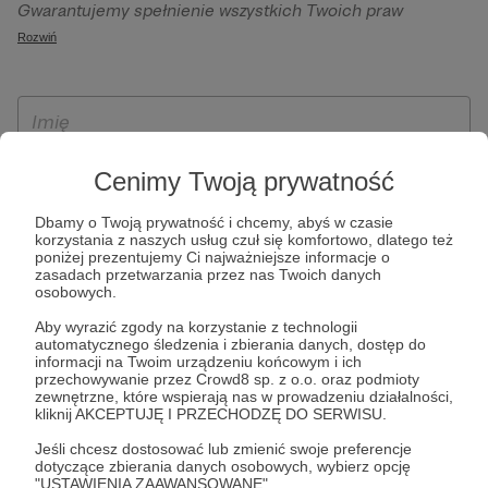
Gwarantujemy spełnienie wszystkich Twoich praw
szczególności w celu wykonania umowy zawartej z Tobą, w
wynikających z ogólnego rozporządzenia o ochronie
Rozwiń
tym do umożliwienia świadczenia usługi drogą
danych, tj. prawo dostępu, sprostowania oraz usunięcia
elektroniczną oraz pełnego korzystania z platformy
Twoich danych, ograniczenia ich przetwarzania, prawo do
Patronite.pl, w tym możliwości dokonywania oraz
ich przenoszenia, niepodlegania zautomatyzowanemu
otrzymywania wsparcia na naszej platformie oraz
podejmowaniu decyzji, w tym profilowaniu, a także prawo
dokonywania płatności.
wyrażenia sprzeciwu wobec przetwarzania Twoich danych
Cenimy Twoją prywatność
osobowych. Rejestracja dla osób niepełnoletnich możliwa
jest po przekazaniu podpisanego formularza "Zgodna na
Dbamy o Twoją prywatność i chcemy, abyś w czasie
korzystania z naszych usług czuł się komfortowo, dlatego też
założenie konta przez osobę niepełnoletnią", formularz
poniżej prezentujemy Ci najważniejsze informacje o
dostępny jest na stronie regulaminu Patronite.pl.
zasadach przetwarzania przez nas Twoich danych
osobowych.
Aby wyrazić zgody na korzystanie z technologii
automatycznego śledzenia i zbierania danych, dostęp do
informacji na Twoim urządzeniu końcowym i ich
przechowywanie przez Crowd8 sp. z o.o. oraz podmioty
zewnętrzne, które wspierają nas w prowadzeniu działalności,
kliknij AKCEPTUJĘ I PRZECHODZĘ DO SERWISU.
Jeśli chcesz dostosować lub zmienić swoje preferencje
* Zapoznałem się i akceptuję
Regulamin
serwisu oraz
Politykę
dotyczące zbierania danych osobowych, wybierz opcję
"USTAWIENIA ZAAWANSOWANE".