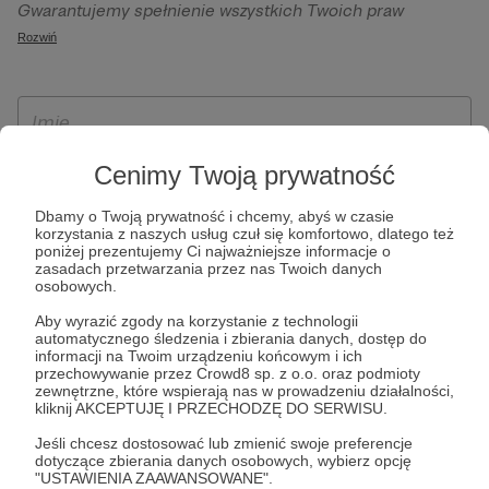
Gwarantujemy spełnienie wszystkich Twoich praw
szczególności w celu wykonania umowy zawartej z Tobą, w
wynikających z ogólnego rozporządzenia o ochronie
Rozwiń
tym do umożliwienia świadczenia usługi drogą
danych, tj. prawo dostępu, sprostowania oraz usunięcia
elektroniczną oraz pełnego korzystania z platformy
Twoich danych, ograniczenia ich przetwarzania, prawo do
Patronite.pl, w tym możliwości dokonywania oraz
ich przenoszenia, niepodlegania zautomatyzowanemu
otrzymywania wsparcia na naszej platformie oraz
podejmowaniu decyzji, w tym profilowaniu, a także prawo
dokonywania płatności.
wyrażenia sprzeciwu wobec przetwarzania Twoich danych
Cenimy Twoją prywatność
osobowych. Rejestracja dla osób niepełnoletnich możliwa
Dbamy o Twoją prywatność i chcemy, abyś w czasie
jest po przekazaniu podpisanego formularza "Zgodna na
korzystania z naszych usług czuł się komfortowo, dlatego też
założenie konta przez osobę niepełnoletnią", formularz
poniżej prezentujemy Ci najważniejsze informacje o
zasadach przetwarzania przez nas Twoich danych
dostępny jest na stronie regulaminu Patronite.pl.
osobowych.
Aby wyrazić zgody na korzystanie z technologii
automatycznego śledzenia i zbierania danych, dostęp do
informacji na Twoim urządzeniu końcowym i ich
przechowywanie przez Crowd8 sp. z o.o. oraz podmioty
zewnętrzne, które wspierają nas w prowadzeniu działalności,
kliknij AKCEPTUJĘ I PRZECHODZĘ DO SERWISU.
Jeśli chcesz dostosować lub zmienić swoje preferencje
dotyczące zbierania danych osobowych, wybierz opcję
* Zapoznałem się i akceptuję
Regulamin
serwisu oraz
Politykę
"USTAWIENIA ZAAWANSOWANE".