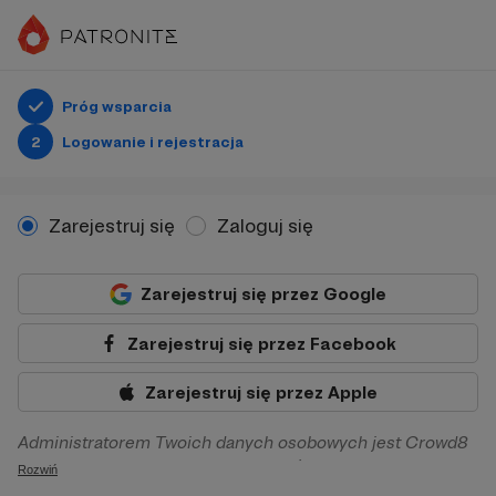
Próg wsparcia
2
Logowanie i rejestracja
Zarejestruj się
Zaloguj się
Zarejestruj się przez Google
Zarejestruj się przez Facebook
Zarejestruj się przez Apple
Administratorem Twoich danych osobowych jest Crowd8
sp. z o.o. z siedziba w Warszawie, ul. Żwirki i Wigury 16, 02-
Rozwiń
092 Warszawa. Twoje dane osobowe będą przetwarzane w