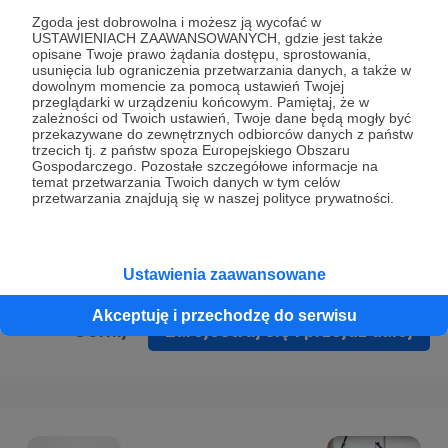
Prywatności
.
Zgoda jest dobrowolna i możesz ją wycofać w
USTAWIENIACH ZAAWANSOWANYCH, gdzie jest także
* Wyrażam zgodę na przetwarzanie moich danych
opisane Twoje prawo żądania dostępu, sprostowania,
osobowych podanych w formularzu rejestracyjnym w celu
usunięcia lub ograniczenia przetwarzania danych, a także w
dowolnym momencie za pomocą ustawień Twojej
prawidłowego świadczenia usług serwisu Patronite.
przeglądarki w urządzeniu końcowym. Pamiętaj, że w
zależności od Twoich ustawień, Twoje dane będą mogły być
Wyrażam zgodę na otrzymywanie drogą elektroniczną
przekazywane do zewnętrznych odbiorców danych z państw
trzecich tj. z państw spoza Europejskiego Obszaru
informacji handlowych - newslettera. Opcja ta może zostać
Gospodarczego. Pozostałe szczegółowe informacje na
zmieniona w ustawieniach konta.
temat przetwarzania Twoich danych w tym celów
przetwarzania znajdują się w naszej polityce prywatności.
Ustawienia zaawansowane
Akceptuję i przechodzę do serwisu
Cofnij
Zarejestruj się i przejdź dalej