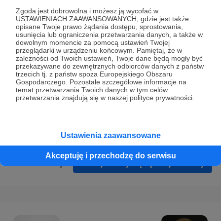
Prywatności
.
Zgoda jest dobrowolna i możesz ją wycofać w
USTAWIENIACH ZAAWANSOWANYCH, gdzie jest także
* Wyrażam zgodę na przetwarzanie moich danych
opisane Twoje prawo żądania dostępu, sprostowania,
osobowych podanych w formularzu rejestracyjnym w celu
usunięcia lub ograniczenia przetwarzania danych, a także w
dowolnym momencie za pomocą ustawień Twojej
prawidłowego świadczenia usług serwisu Patronite.
przeglądarki w urządzeniu końcowym. Pamiętaj, że w
zależności od Twoich ustawień, Twoje dane będą mogły być
Wyrażam zgodę na otrzymywanie drogą elektroniczną
przekazywane do zewnętrznych odbiorców danych z państw
trzecich tj. z państw spoza Europejskiego Obszaru
informacji handlowych - newslettera. Opcja ta może zostać
Gospodarczego. Pozostałe szczegółowe informacje na
zmieniona w ustawieniach konta.
temat przetwarzania Twoich danych w tym celów
przetwarzania znajdują się w naszej polityce prywatności.
Ustawienia zaawansowane
Akceptuję i przechodzę do serwisu
Cofnij
Zarejestruj się i przejdź dalej