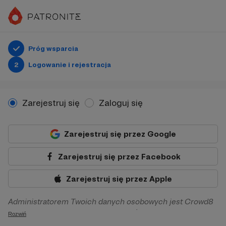
Próg wsparcia
2
Logowanie i rejestracja
Zarejestruj się
Zaloguj się
Zarejestruj się przez Google
Zarejestruj się przez Facebook
Zarejestruj się przez Apple
Administratorem Twoich danych osobowych jest Crowd8
sp. z o.o. z siedziba w Warszawie, ul. Żwirki i Wigury 16, 02-
Rozwiń
092 Warszawa. Twoje dane osobowe będą przetwarzane w