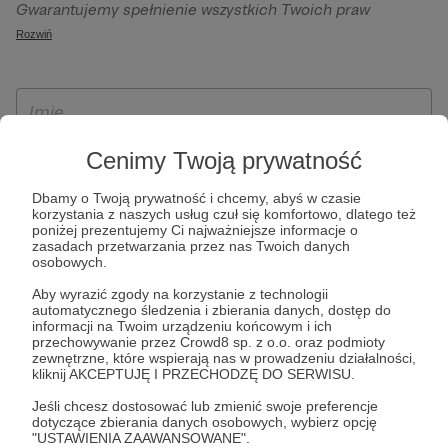
Gwarantujemy spełnienie wszystkich Twoich praw
szczególności w celu wykonania umowy zawartej z Tobą, w
wynikających z ogólnego rozporządzenia o ochronie
Rozwiń
tym do umożliwienia świadczenia usługi drogą
danych, tj. prawo dostępu, sprostowania oraz usunięcia
elektroniczną oraz pełnego korzystania z platformy
Twoich danych, ograniczenia ich przetwarzania, prawo do
Patronite.pl, w tym możliwości dokonywania oraz
ich przenoszenia, niepodlegania zautomatyzowanemu
otrzymywania wsparcia na naszej platformie oraz
podejmowaniu decyzji, w tym profilowaniu, a także prawo
dokonywania płatności.
wyrażenia sprzeciwu wobec przetwarzania Twoich danych
Cenimy Twoją prywatność
osobowych. Rejestracja dla osób niepełnoletnich możliwa
Dbamy o Twoją prywatność i chcemy, abyś w czasie
jest po przekazaniu podpisanego formularza "Zgodna na
korzystania z naszych usług czuł się komfortowo, dlatego też
założenie konta przez osobę niepełnoletnią", formularz
poniżej prezentujemy Ci najważniejsze informacje o
zasadach przetwarzania przez nas Twoich danych
dostępny jest na stronie regulaminu Patronite.pl.
osobowych.
Aby wyrazić zgody na korzystanie z technologii
automatycznego śledzenia i zbierania danych, dostęp do
informacji na Twoim urządzeniu końcowym i ich
przechowywanie przez Crowd8 sp. z o.o. oraz podmioty
zewnętrzne, które wspierają nas w prowadzeniu działalności,
kliknij AKCEPTUJĘ I PRZECHODZĘ DO SERWISU.
Jeśli chcesz dostosować lub zmienić swoje preferencje
dotyczące zbierania danych osobowych, wybierz opcję
* Zapoznałem się i akceptuję
Regulamin
serwisu oraz
Politykę
"USTAWIENIA ZAAWANSOWANE".