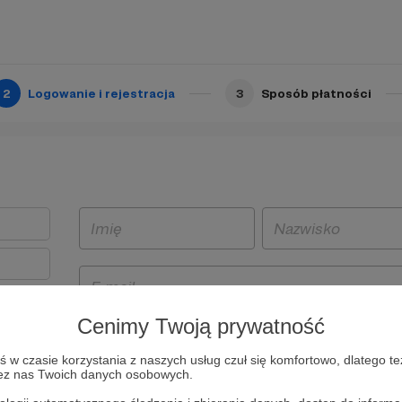
2
Logowanie i rejestracja
3
Sposób płatności
Cenimy Twoją prywatność
t
w czasie korzystania z naszych usług czuł się komfortowo, dlatego te
i i
zez nas Twoich danych osobowych.
owe będą
aw