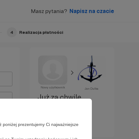
Masz pytania?
Napisz na czacie
4
Realizacja płatności
Nowy użytkownik
Jan Dulka
Już za chwilę
zostaniesz
Patronem!
ż poniżej prezentujemy Ci najważniejsze