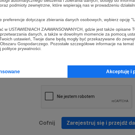
ologii automatycznego śledzenia i zbierania danych, dostęp do inform
a umowy
nie
 oraz podmioty zewnętrzne, które wspierają nas w prowadzeniu dział
nia
nięcia
nia z
* Zapoznałem się i akceptuję
Regulamin
serwisu oraz
prawo
oje preferencje dotyczące zbierania danych osobowych, wybierz op
wania
Politykę Prywatności
.
zowanemu
ofać w USTAWIENIACH ZAAWANSOWANYCH, gdzie jest także opisane Tw
 oraz
że prawo
a przetwarzania danych, a także w dowolnym momencie za pomocą usta
* Wyrażam zgodę na przetwarzanie moich danych
 Twoich ustawień, Twoje dane będą mogły być przekazywane do zewnę
h
osobowych podanych w formularzu rejestracyjnym w
go Obszaru Gospodarczego. Pozostałe szczegółowe informacje na temat
 polityce prywatności.
prawidłowego świadczenia usług serwisu Patronite.
Wyrażam zgodę na otrzymywanie drogą elektronicz
nta
informacji handlowych - newslettera. Opcja ta może
jest na
ansowane
Akceptuję i 
zmieniona w ustawieniach konta.
Cofnij
Zarejestruj się i przejdź da