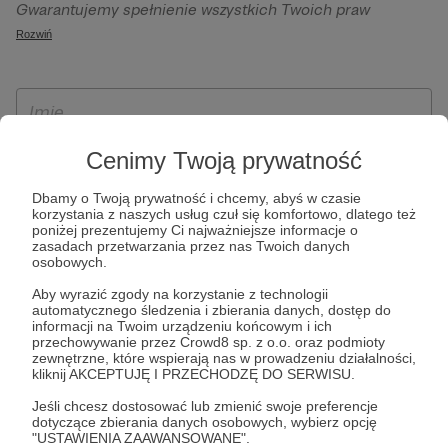
Gwarantujemy spełnienie wszystkich Twoich praw
szczególności w celu wykonania umowy zawartej z Tobą, w
wynikających z ogólnego rozporządzenia o ochronie
Rozwiń
tym do umożliwienia świadczenia usługi drogą
danych, tj. prawo dostępu, sprostowania oraz usunięcia
elektroniczną oraz pełnego korzystania z platformy
Twoich danych, ograniczenia ich przetwarzania, prawo do
Patronite.pl, w tym możliwości dokonywania oraz
ich przenoszenia, niepodlegania zautomatyzowanemu
otrzymywania wsparcia na naszej platformie oraz
podejmowaniu decyzji, w tym profilowaniu, a także prawo
dokonywania płatności.
wyrażenia sprzeciwu wobec przetwarzania Twoich danych
Cenimy Twoją prywatność
osobowych. Rejestracja dla osób niepełnoletnich możliwa
Dbamy o Twoją prywatność i chcemy, abyś w czasie
jest po przekazaniu podpisanego formularza "Zgodna na
korzystania z naszych usług czuł się komfortowo, dlatego też
założenie konta przez osobę niepełnoletnią", formularz
poniżej prezentujemy Ci najważniejsze informacje o
zasadach przetwarzania przez nas Twoich danych
dostępny jest na stronie regulaminu Patronite.pl.
osobowych.
Aby wyrazić zgody na korzystanie z technologii
automatycznego śledzenia i zbierania danych, dostęp do
informacji na Twoim urządzeniu końcowym i ich
przechowywanie przez Crowd8 sp. z o.o. oraz podmioty
zewnętrzne, które wspierają nas w prowadzeniu działalności,
kliknij AKCEPTUJĘ I PRZECHODZĘ DO SERWISU.
Jeśli chcesz dostosować lub zmienić swoje preferencje
dotyczące zbierania danych osobowych, wybierz opcję
* Zapoznałem się i akceptuję
Regulamin
serwisu oraz
Politykę
"USTAWIENIA ZAAWANSOWANE".