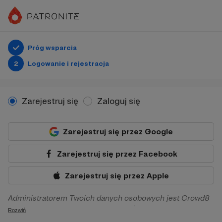
Próg wsparcia
2
Logowanie i rejestracja
Zarejestruj się
Zaloguj się
Zarejestruj się przez Google
Zarejestruj się przez Facebook
Zarejestruj się przez Apple
Administratorem Twoich danych osobowych jest Crowd8
sp. z o.o. z siedziba w Warszawie, ul. Żwirki i Wigury 16, 02-
Rozwiń
092 Warszawa. Twoje dane osobowe będą przetwarzane w