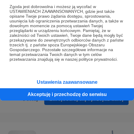
Prywatności
.
Zgoda jest dobrowolna i możesz ją wycofać w
USTAWIENIACH ZAAWANSOWANYCH, gdzie jest także
* Wyrażam zgodę na przetwarzanie moich danych
opisane Twoje prawo żądania dostępu, sprostowania,
osobowych podanych w formularzu rejestracyjnym w celu
usunięcia lub ograniczenia przetwarzania danych, a także w
dowolnym momencie za pomocą ustawień Twojej
prawidłowego świadczenia usług serwisu Patronite.
przeglądarki w urządzeniu końcowym. Pamiętaj, że w
zależności od Twoich ustawień, Twoje dane będą mogły być
Wyrażam zgodę na otrzymywanie drogą elektroniczną
przekazywane do zewnętrznych odbiorców danych z państw
trzecich tj. z państw spoza Europejskiego Obszaru
informacji handlowych - newslettera. Opcja ta może zostać
Gospodarczego. Pozostałe szczegółowe informacje na
zmieniona w ustawieniach konta.
temat przetwarzania Twoich danych w tym celów
przetwarzania znajdują się w naszej polityce prywatności.
Ustawienia zaawansowane
Akceptuję i przechodzę do serwisu
Cofnij
Zarejestruj się i przejdź dalej