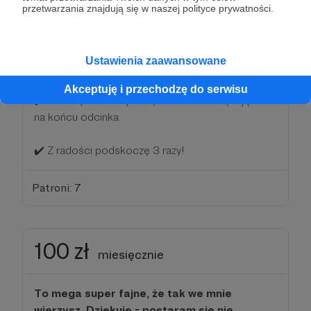
wsparciu odcinki Dzikiego Ucha będą
przetwarzania znajdują się w naszej polityce prywatności.
wyglądać jeszcze lepiej!
Dziękuję! 💛
Ustawienia zaawansowane
Oprócz nagród z poprzednich progów:
Akceptuję i przechodzę do serwisu
✔️ Przeczytam Twoje imię i nazwisko dziękując Ci
na końcu odcinka
✔️ Z radości podskoczę 3 razy!
Patroni: 7
100 zł
miesięcznie
To mega super fajne, że tak we mnie
wierzysz. Dziękuję - postaram się nie