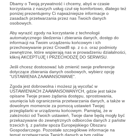
otrzymujesz:
Dbamy o Twoją prywatność i chcemy, abyś w czasie
korzystania z naszych usług czuł się komfortowo, dlatego też
poniżej prezentujemy Ci najważniejsze informacje o
✔️ Dostęp do filmów składających się ze
zasadach przetwarzania przez nas Twoich danych
wszystkich niewykorzystanych materiałów z
osobowych.
większości odcinków - również do przeszłych,
Aby wyrazić zgody na korzystanie z technologii
które znajdziesz wśród postów na Patronite
automatycznego śledzenia i zbierania danych, dostęp do
informacji na Twoim urządzeniu końcowym i ich
przechowywanie przez Crowd8 sp. z o.o. oraz podmioty
✔️ Imienne podziękowania na planszy w odcinku
zewnętrzne, które wspierają nas w prowadzeniu działalności,
kliknij AKCEPTUJĘ I PRZECHODZĘ DO SERWISU.
✔️ Moją nieopisaną wdzięczność
Jeśli chcesz dostosować lub zmienić swoje preferencje
dotyczące zbierania danych osobowych, wybierz opcję
"USTAWIENIA ZAAWANSOWANE".
Patroni: 13
Zgoda jest dobrowolna i możesz ją wycofać w
USTAWIENIACH ZAAWANSOWANYCH, gdzie jest także
opisane Twoje prawo żądania dostępu, sprostowania,
usunięcia lub ograniczenia przetwarzania danych, a także w
dowolnym momencie za pomocą ustawień Twojej
70 zł
przeglądarki w urządzeniu końcowym. Pamiętaj, że w
miesięcznie
zależności od Twoich ustawień, Twoje dane będą mogły być
przekazywane do zewnętrznych odbiorców danych z państw
trzecich tj. z państw spoza Europejskiego Obszaru
Co tu dużo opowiadać. Dzięki Twojemu
Gospodarczego. Pozostałe szczegółowe informacje na
temat przetwarzania Twoich danych w tym celów