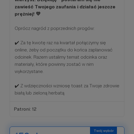
zawieść Twojego zaufania i działać jeszcze
prężniej! 💛
Oprócz nagród z poprzednich progów:
✔️ Za tę kwotę raz na kwartał połączymy się
online, żeby od początku do końca zaplanować
odcinek. Razem ustalimy temat odcinka oraz
materiały, które powinny zostać w nim
wykorzystane.
✔️ Z wdzięczności wzniosę toast za Twoje zdrowie
białą lub zieloną herbatą
Patroni: 12