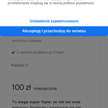
wsparciu odcinki Dzikiego Ucha będą
przetwarzania znajdują się w naszej polityce prywatności.
wyglądać jeszcze lepiej!
Dziękuję! 💛
Ustawienia zaawansowane
Oprócz nagród z poprzednich progów:
Akceptuję i przechodzę do serwisu
✔️ Przeczytam Twoje imię i nazwisko dziękując Ci
na końcu odcinka
✔️ Z radości podskoczę 3 razy!
Patroni: 7
100 zł
miesięcznie
To mega super fajne, że tak we mnie
wierzysz. Dziękuję - postaram się nie