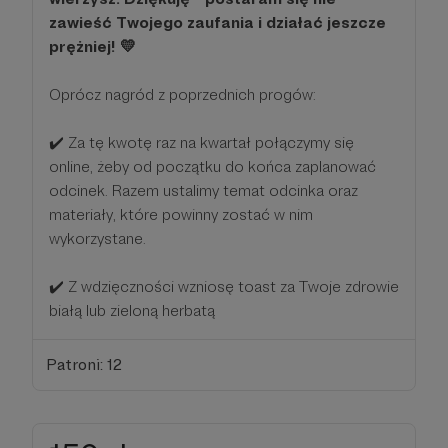
zawieść Twojego zaufania i działać jeszcze
prężniej! 💛
Oprócz nagród z poprzednich progów:
✔️ Za tę kwotę raz na kwartał połączymy się
online, żeby od początku do końca zaplanować
odcinek. Razem ustalimy temat odcinka oraz
materiały, które powinny zostać w nim
wykorzystane.
✔️ Z wdzięczności wzniosę toast za Twoje zdrowie
białą lub zieloną herbatą
Patroni: 12