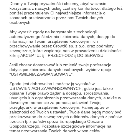
otrzymujesz:
Dbamy o Twoją prywatność i chcemy, abyś w czasie
korzystania z naszych usług czuł się komfortowo, dlatego też
poniżej prezentujemy Ci najważniejsze informacje o
✔️ Dostęp do filmów składających się ze
zasadach przetwarzania przez nas Twoich danych
wszystkich niewykorzystanych materiałów z
osobowych.
większości odcinków - również do przeszłych,
Aby wyrazić zgody na korzystanie z technologii
które znajdziesz wśród postów na Patronite
automatycznego śledzenia i zbierania danych, dostęp do
informacji na Twoim urządzeniu końcowym i ich
przechowywanie przez Crowd8 sp. z o.o. oraz podmioty
✔️ Imienne podziękowania na planszy w odcinku
zewnętrzne, które wspierają nas w prowadzeniu działalności,
kliknij AKCEPTUJĘ I PRZECHODZĘ DO SERWISU.
✔️ Moją nieopisaną wdzięczność
Jeśli chcesz dostosować lub zmienić swoje preferencje
dotyczące zbierania danych osobowych, wybierz opcję
"USTAWIENIA ZAAWANSOWANE".
Patroni: 13
Zgoda jest dobrowolna i możesz ją wycofać w
USTAWIENIACH ZAAWANSOWANYCH, gdzie jest także
opisane Twoje prawo żądania dostępu, sprostowania,
usunięcia lub ograniczenia przetwarzania danych, a także w
dowolnym momencie za pomocą ustawień Twojej
70 zł
przeglądarki w urządzeniu końcowym. Pamiętaj, że w
miesięcznie
zależności od Twoich ustawień, Twoje dane będą mogły być
przekazywane do zewnętrznych odbiorców danych z państw
trzecich tj. z państw spoza Europejskiego Obszaru
Co tu dużo opowiadać. Dzięki Twojemu
Gospodarczego. Pozostałe szczegółowe informacje na
temat przetwarzania Twoich danych w tym celów