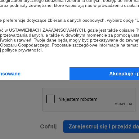
ologii automatycznego śledzenia i zbierania danych, dostęp do inform
a umowy
nie
 oraz podmioty zewnętrzne, które wspierają nas w prowadzeniu dział
nia
nięcia
nia z
* Zapoznałem się i akceptuję
Regulamin
serwisu oraz
prawo
oje preferencje dotyczące zbierania danych osobowych, wybierz op
wania
Politykę Prywatności
.
zowanemu
ofać w USTAWIENIACH ZAAWANSOWANYCH, gdzie jest także opisane Tw
 oraz
że prawo
a przetwarzania danych, a także w dowolnym momencie za pomocą usta
* Wyrażam zgodę na przetwarzanie moich danych
 Twoich ustawień, Twoje dane będą mogły być przekazywane do zewnę
h
osobowych podanych w formularzu rejestracyjnym w
go Obszaru Gospodarczego. Pozostałe szczegółowe informacje na temat
 polityce prywatności.
prawidłowego świadczenia usług serwisu Patronite.
Wyrażam zgodę na otrzymywanie drogą elektronicz
nta
informacji handlowych - newslettera. Opcja ta może
jest na
ansowane
Akceptuję i 
zmieniona w ustawieniach konta.
Cofnij
Zarejestruj się i przejdź da