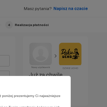
Masz pytania?
Napisz na czacie
4
Realizacja płatności
Nowy użytkownik
DZIKIE UCHO
Już za chwilę
zostaniesz
Patronem!
ż poniżej prezentujemy Ci najważniejsze