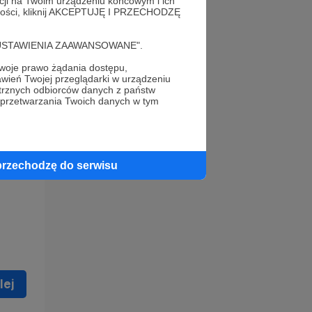
acji na Twoim urządzeniu końcowym i ich
alności, kliknij AKCEPTUJĘ I PRZECHODZĘ
cję "USTAWIENIA ZAAWANSOWANE".
oje prawo żądania dostępu,
wień Twojej przeglądarki w urządzeniu
trznych odbiorców danych z państw
 celu
 przetwarzania Twoich danych w tym
ną
 zostać
przechodzę do serwisu
lej