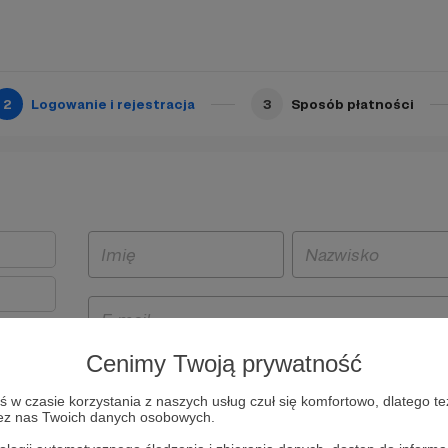
2
Logowanie i rejestracja
3
Sposób płatności
Cenimy Twoją prywatność
t
w czasie korzystania z naszych usług czuł się komfortowo, dlatego te
i i
zez nas Twoich danych osobowych.
owe będą
aw