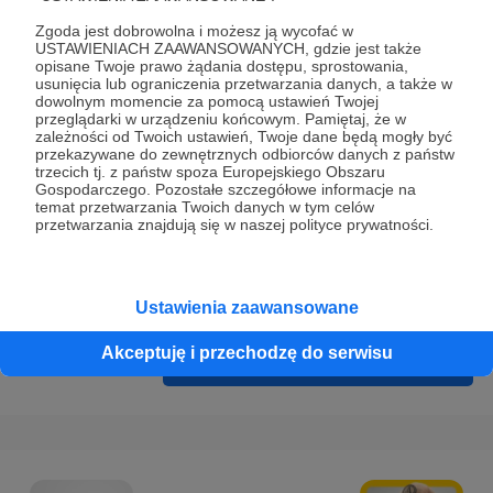
Prywatności
.
Zgoda jest dobrowolna i możesz ją wycofać w
* Wyrażam zgodę na przetwarzanie moich danych
USTAWIENIACH ZAAWANSOWANYCH, gdzie jest także
opisane Twoje prawo żądania dostępu, sprostowania,
osobowych podanych w formularzu rejestracyjnym w celu
usunięcia lub ograniczenia przetwarzania danych, a także w
prawidłowego świadczenia usług serwisu Patronite.
dowolnym momencie za pomocą ustawień Twojej
przeglądarki w urządzeniu końcowym. Pamiętaj, że w
zależności od Twoich ustawień, Twoje dane będą mogły być
Wyrażam zgodę na otrzymywanie drogą elektroniczną
przekazywane do zewnętrznych odbiorców danych z państw
informacji handlowych - newslettera. Opcja ta może zostać
trzecich tj. z państw spoza Europejskiego Obszaru
Gospodarczego. Pozostałe szczegółowe informacje na
zmieniona w ustawieniach konta.
temat przetwarzania Twoich danych w tym celów
przetwarzania znajdują się w naszej polityce prywatności.
Ustawienia zaawansowane
Akceptuję i przechodzę do serwisu
Cofnij
Zarejestruj się i przejdź dalej