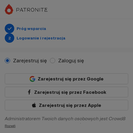
Próg wsparcia
2
Logowanie i rejestracja
Zarejestruj się
Zaloguj się
Zarejestruj się przez Google
Zarejestruj się przez Facebook
Zarejestruj się przez Apple
Administratorem Twoich danych osobowych jest Crowd8
sp. z o.o. z siedziba w Warszawie, ul. Żwirki i Wigury 16, 02-
Rozwiń
092 Warszawa. Twoje dane osobowe będą przetwarzane w