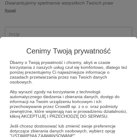
Gwarantujemy spełnienie wszystkich Twoich praw
szczególności w celu wykonania umowy zawartej z Tobą, w
wynikających z ogólnego rozporządzenia o ochronie
Rozwiń
tym do umożliwienia świadczenia usługi drogą
danych, tj. prawo dostępu, sprostowania oraz usunięcia
elektroniczną oraz pełnego korzystania z platformy
Twoich danych, ograniczenia ich przetwarzania, prawo do
Patronite.pl, w tym możliwości dokonywania oraz
ich przenoszenia, niepodlegania zautomatyzowanemu
otrzymywania wsparcia na naszej platformie oraz
podejmowaniu decyzji, w tym profilowaniu, a także prawo
dokonywania płatności.
wyrażenia sprzeciwu wobec przetwarzania Twoich danych
Cenimy Twoją prywatność
osobowych. Rejestracja dla osób niepełnoletnich możliwa
jest po przekazaniu podpisanego formularza "Zgodna na
Dbamy o Twoją prywatność i chcemy, abyś w czasie
korzystania z naszych usług czuł się komfortowo, dlatego też
założenie konta przez osobę niepełnoletnią", formularz
poniżej prezentujemy Ci najważniejsze informacje o
dostępny jest na stronie regulaminu Patronite.pl.
zasadach przetwarzania przez nas Twoich danych
osobowych.
Aby wyrazić zgody na korzystanie z technologii
automatycznego śledzenia i zbierania danych, dostęp do
informacji na Twoim urządzeniu końcowym i ich
przechowywanie przez Crowd8 sp. z o.o. oraz podmioty
zewnętrzne, które wspierają nas w prowadzeniu działalności,
kliknij AKCEPTUJĘ I PRZECHODZĘ DO SERWISU.
Jeśli chcesz dostosować lub zmienić swoje preferencje
* Zapoznałem się i akceptuję
Regulamin
serwisu oraz
Politykę
dotyczące zbierania danych osobowych, wybierz opcję
"USTAWIENIA ZAAWANSOWANE".