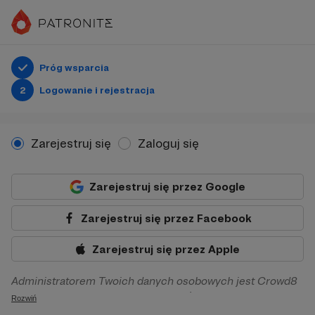
Próg wsparcia
2
Logowanie i rejestracja
Zarejestruj się
Zaloguj się
Zarejestruj się przez Google
Zarejestruj się przez Facebook
Zarejestruj się przez Apple
Administratorem Twoich danych osobowych jest Crowd8
sp. z o.o. z siedziba w Warszawie, ul. Żwirki i Wigury 16, 02-
Rozwiń
092 Warszawa. Twoje dane osobowe będą przetwarzane w