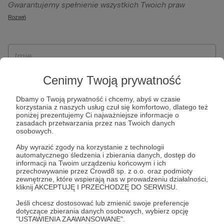
Gwarantujemy spełnienie wszystkich Twoich praw
szczególności w celu wykonania umowy zawartej z Tobą, w
wynikających z ogólnego rozporządzenia o ochronie
Rozwiń
tym do umożliwienia świadczenia usługi drogą
danych, tj. prawo dostępu, sprostowania oraz usunięcia
elektroniczną oraz pełnego korzystania z platformy
Twoich danych, ograniczenia ich przetwarzania, prawo do
Patronite.pl, w tym możliwości dokonywania oraz
ich przenoszenia, niepodlegania zautomatyzowanemu
otrzymywania wsparcia na naszej platformie oraz
podejmowaniu decyzji, w tym profilowaniu, a także prawo
dokonywania płatności.
wyrażenia sprzeciwu wobec przetwarzania Twoich danych
Cenimy Twoją prywatność
osobowych. Rejestracja dla osób niepełnoletnich możliwa
Dbamy o Twoją prywatność i chcemy, abyś w czasie
jest po przekazaniu podpisanego formularza "Zgodna na
korzystania z naszych usług czuł się komfortowo, dlatego też
założenie konta przez osobę niepełnoletnią", formularz
poniżej prezentujemy Ci najważniejsze informacje o
zasadach przetwarzania przez nas Twoich danych
dostępny jest na stronie regulaminu Patronite.pl.
osobowych.
Aby wyrazić zgody na korzystanie z technologii
automatycznego śledzenia i zbierania danych, dostęp do
informacji na Twoim urządzeniu końcowym i ich
przechowywanie przez Crowd8 sp. z o.o. oraz podmioty
zewnętrzne, które wspierają nas w prowadzeniu działalności,
kliknij AKCEPTUJĘ I PRZECHODZĘ DO SERWISU.
Jeśli chcesz dostosować lub zmienić swoje preferencje
dotyczące zbierania danych osobowych, wybierz opcję
* Zapoznałem się i akceptuję
Regulamin
serwisu oraz
Politykę
"USTAWIENIA ZAAWANSOWANE".