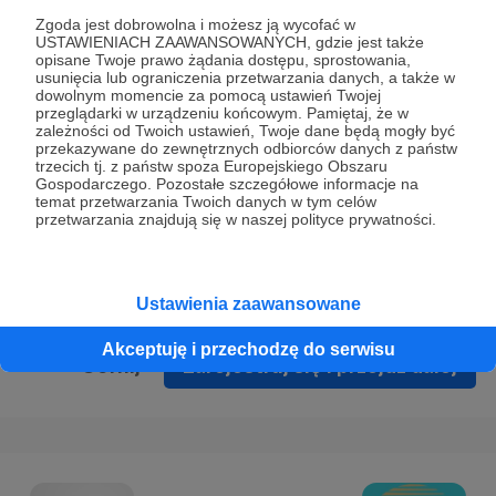
Prywatności
.
Zgoda jest dobrowolna i możesz ją wycofać w
USTAWIENIACH ZAAWANSOWANYCH, gdzie jest także
* Wyrażam zgodę na przetwarzanie moich danych
opisane Twoje prawo żądania dostępu, sprostowania,
osobowych podanych w formularzu rejestracyjnym w celu
usunięcia lub ograniczenia przetwarzania danych, a także w
dowolnym momencie za pomocą ustawień Twojej
prawidłowego świadczenia usług serwisu Patronite.
przeglądarki w urządzeniu końcowym. Pamiętaj, że w
zależności od Twoich ustawień, Twoje dane będą mogły być
Wyrażam zgodę na otrzymywanie drogą elektroniczną
przekazywane do zewnętrznych odbiorców danych z państw
trzecich tj. z państw spoza Europejskiego Obszaru
informacji handlowych - newslettera. Opcja ta może zostać
Gospodarczego. Pozostałe szczegółowe informacje na
zmieniona w ustawieniach konta.
temat przetwarzania Twoich danych w tym celów
przetwarzania znajdują się w naszej polityce prywatności.
Ustawienia zaawansowane
Akceptuję i przechodzę do serwisu
Cofnij
Zarejestruj się i przejdź dalej