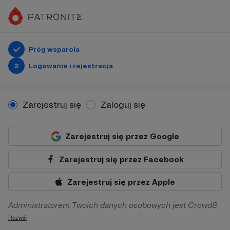
Próg wsparcia
2
Logowanie i rejestracja
Zarejestruj się
Zaloguj się
Zarejestruj się przez Google
Zarejestruj się przez Facebook
Zarejestruj się przez Apple
Administratorem Twoich danych osobowych jest Crowd8
sp. z o.o. z siedziba w Warszawie, ul. Żwirki i Wigury 16, 02-
Rozwiń
092 Warszawa. Twoje dane osobowe będą przetwarzane w