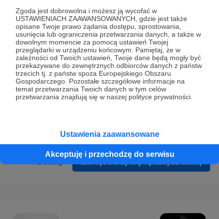
Prywatności
.
Zgoda jest dobrowolna i możesz ją wycofać w
USTAWIENIACH ZAAWANSOWANYCH, gdzie jest także
* Wyrażam zgodę na przetwarzanie moich danych
opisane Twoje prawo żądania dostępu, sprostowania,
osobowych podanych w formularzu rejestracyjnym w celu
usunięcia lub ograniczenia przetwarzania danych, a także w
dowolnym momencie za pomocą ustawień Twojej
prawidłowego świadczenia usług serwisu Patronite.
przeglądarki w urządzeniu końcowym. Pamiętaj, że w
zależności od Twoich ustawień, Twoje dane będą mogły być
Wyrażam zgodę na otrzymywanie drogą elektroniczną
przekazywane do zewnętrznych odbiorców danych z państw
trzecich tj. z państw spoza Europejskiego Obszaru
informacji handlowych - newslettera. Opcja ta może zostać
Gospodarczego. Pozostałe szczegółowe informacje na
zmieniona w ustawieniach konta.
temat przetwarzania Twoich danych w tym celów
przetwarzania znajdują się w naszej polityce prywatności.
Ustawienia zaawansowane
Akceptuję i przechodzę do serwisu
Cofnij
Zarejestruj się i przejdź dalej