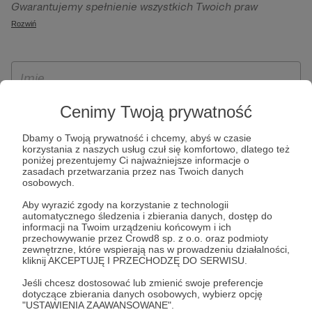
Gwarantujemy spełnienie wszystkich Twoich praw
szczególności w celu wykonania umowy zawartej z Tobą, w
wynikających z ogólnego rozporządzenia o ochronie
Rozwiń
tym do umożliwienia świadczenia usługi drogą
danych, tj. prawo dostępu, sprostowania oraz usunięcia
elektroniczną oraz pełnego korzystania z platformy
Twoich danych, ograniczenia ich przetwarzania, prawo do
Patronite.pl, w tym możliwości dokonywania oraz
ich przenoszenia, niepodlegania zautomatyzowanemu
otrzymywania wsparcia na naszej platformie oraz
podejmowaniu decyzji, w tym profilowaniu, a także prawo
dokonywania płatności.
wyrażenia sprzeciwu wobec przetwarzania Twoich danych
Cenimy Twoją prywatność
osobowych. Rejestracja dla osób niepełnoletnich możliwa
Dbamy o Twoją prywatność i chcemy, abyś w czasie
jest po przekazaniu podpisanego formularza "Zgodna na
korzystania z naszych usług czuł się komfortowo, dlatego też
założenie konta przez osobę niepełnoletnią", formularz
poniżej prezentujemy Ci najważniejsze informacje o
zasadach przetwarzania przez nas Twoich danych
dostępny jest na stronie regulaminu Patronite.pl.
osobowych.
Aby wyrazić zgody na korzystanie z technologii
automatycznego śledzenia i zbierania danych, dostęp do
informacji na Twoim urządzeniu końcowym i ich
przechowywanie przez Crowd8 sp. z o.o. oraz podmioty
zewnętrzne, które wspierają nas w prowadzeniu działalności,
kliknij AKCEPTUJĘ I PRZECHODZĘ DO SERWISU.
Jeśli chcesz dostosować lub zmienić swoje preferencje
dotyczące zbierania danych osobowych, wybierz opcję
* Zapoznałem się i akceptuję
Regulamin
serwisu oraz
Politykę
"USTAWIENIA ZAAWANSOWANE".