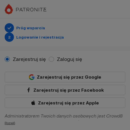
Próg wsparcia
2
Logowanie i rejestracja
Zarejestruj się
Zaloguj się
Zarejestruj się przez Google
Zarejestruj się przez Facebook
Zarejestruj się przez Apple
Administratorem Twoich danych osobowych jest Crowd8
sp. z o.o. z siedziba w Warszawie, ul. Żwirki i Wigury 16, 02-
Rozwiń
092 Warszawa. Twoje dane osobowe będą przetwarzane w