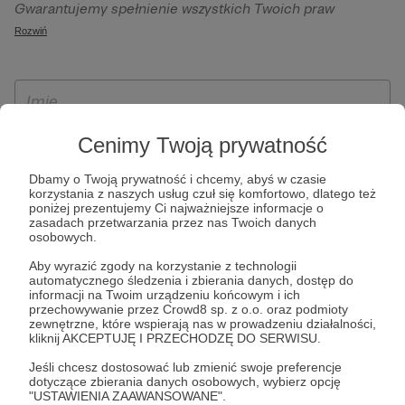
Gwarantujemy spełnienie wszystkich Twoich praw
szczególności w celu wykonania umowy zawartej z Tobą, w
wynikających z ogólnego rozporządzenia o ochronie
Rozwiń
tym do umożliwienia świadczenia usługi drogą
danych, tj. prawo dostępu, sprostowania oraz usunięcia
elektroniczną oraz pełnego korzystania z platformy
Twoich danych, ograniczenia ich przetwarzania, prawo do
Patronite.pl, w tym możliwości dokonywania oraz
ich przenoszenia, niepodlegania zautomatyzowanemu
otrzymywania wsparcia na naszej platformie oraz
podejmowaniu decyzji, w tym profilowaniu, a także prawo
dokonywania płatności.
wyrażenia sprzeciwu wobec przetwarzania Twoich danych
Cenimy Twoją prywatność
osobowych. Rejestracja dla osób niepełnoletnich możliwa
Dbamy o Twoją prywatność i chcemy, abyś w czasie
jest po przekazaniu podpisanego formularza "Zgodna na
korzystania z naszych usług czuł się komfortowo, dlatego też
założenie konta przez osobę niepełnoletnią", formularz
poniżej prezentujemy Ci najważniejsze informacje o
zasadach przetwarzania przez nas Twoich danych
dostępny jest na stronie regulaminu Patronite.pl.
osobowych.
Aby wyrazić zgody na korzystanie z technologii
automatycznego śledzenia i zbierania danych, dostęp do
informacji na Twoim urządzeniu końcowym i ich
przechowywanie przez Crowd8 sp. z o.o. oraz podmioty
zewnętrzne, które wspierają nas w prowadzeniu działalności,
kliknij AKCEPTUJĘ I PRZECHODZĘ DO SERWISU.
Jeśli chcesz dostosować lub zmienić swoje preferencje
dotyczące zbierania danych osobowych, wybierz opcję
* Zapoznałem się i akceptuję
Regulamin
serwisu oraz
Politykę
"USTAWIENIA ZAAWANSOWANE".