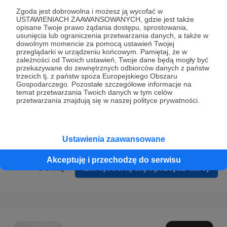
Prywatności
.
Zgoda jest dobrowolna i możesz ją wycofać w
USTAWIENIACH ZAAWANSOWANYCH, gdzie jest także
* Wyrażam zgodę na przetwarzanie moich danych
opisane Twoje prawo żądania dostępu, sprostowania,
osobowych podanych w formularzu rejestracyjnym w celu
usunięcia lub ograniczenia przetwarzania danych, a także w
dowolnym momencie za pomocą ustawień Twojej
prawidłowego świadczenia usług serwisu Patronite.
przeglądarki w urządzeniu końcowym. Pamiętaj, że w
zależności od Twoich ustawień, Twoje dane będą mogły być
Wyrażam zgodę na otrzymywanie drogą elektroniczną
przekazywane do zewnętrznych odbiorców danych z państw
trzecich tj. z państw spoza Europejskiego Obszaru
informacji handlowych - newslettera. Opcja ta może zostać
Gospodarczego. Pozostałe szczegółowe informacje na
zmieniona w ustawieniach konta.
temat przetwarzania Twoich danych w tym celów
przetwarzania znajdują się w naszej polityce prywatności.
Ustawienia zaawansowane
Akceptuję i przechodzę do serwisu
Cofnij
Zarejestruj się i przejdź dalej