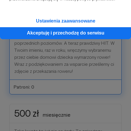
Bardzo dziękujemy. Takie miesięczne wsparcie to
już dużo pieniędzy.
Ustawienia zaawansowane
Już wiesz, że możesz liczyć na nasze wielkie,
Akceptuję i przechodzę do serwisu
rowerowe podziękowanie i upominki z
poprzednich poziomów. A teraz prawdziwy HIT. W
Twoim imieniu, raz w roku, wręczymy wybranemu
przez ciebie domowi dziecka wymarzony rower!
Wraz z podziękowaniem za wsparcie prześlemy ci
zdjęcie z przekazania roweru!
Patroni: 0
500 zł
miesięcznie