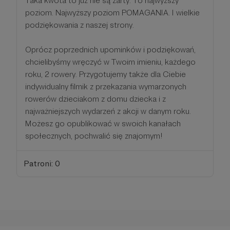
Taka kwota to już nie są żarty. To najwyższy
poziom. Najwyższy poziom POMAGANIA. I wielkie
podziękowania z naszej strony.
Oprócz poprzednich upominków i podziękowań,
chcielibyśmy wręczyć w Twoim imieniu, każdego
roku, 2 rowery. Przygotujemy także dla Ciebie
indywidualny filmik z przekazania wymarzonych
rowerów dzieciakom z domu dziecka i z
najważniejszych wydarzeń z akcji w danym roku.
Możesz go opublikować w swoich kanałach
społecznych, pochwalić się znajomym!
Patroni: 0