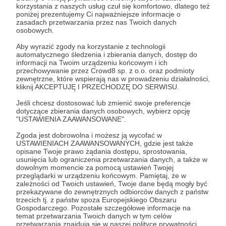
praca ma sens, a to bardzo pomaga pokonywać
korzystania z naszych usług czuł się komfortowo, dlatego też
poniżej prezentujemy Ci najważniejsze informacje o
codzienne trudności przy jej organizowaniu.
zasadach przetwarzania przez nas Twoich danych
osobowych.
Z przyjemnością zaoferujemy ci rzeczy z
Aby wyrazić zgody na korzystanie z technologii
poprzednich poziomów i jeszcze dołożymy torbę
automatycznego śledzenia i zbierania danych, dostęp do
informacji na Twoim urządzeniu końcowym i ich
rowerową z logo akcji. Wtedy nie musisz już
przechowywanie przez Crowd8 sp. z o.o. oraz podmioty
upychać różnych rzeczy po kieszeniach i jeszcze
zewnętrzne, które wspierają nas w prowadzeniu działalności,
kliknij AKCEPTUJĘ I PRZECHODZĘ DO SERWISU.
promujesz nasza, wspólną akcję!
Jeśli chcesz dostosować lub zmienić swoje preferencje
dotyczące zbierania danych osobowych, wybierz opcję
zastrzeżenia
"USTAWIENIA ZAAWANSOWANE".
* nagroda dostępna jest przy minimum 3-
Zgoda jest dobrowolna i możesz ją wycofać w
miesięcznym wsparciu
USTAWIENIACH ZAAWANSOWANYCH, gdzie jest także
opisane Twoje prawo żądania dostępu, sprostowania,
usunięcia lub ograniczenia przetwarzania danych, a także w
Patroni: 0
dowolnym momencie za pomocą ustawień Twojej
przeglądarki w urządzeniu końcowym. Pamiętaj, że w
zależności od Twoich ustawień, Twoje dane będą mogły być
przekazywane do zewnętrznych odbiorców danych z państw
trzecich tj. z państw spoza Europejskiego Obszaru
200 zł
Gospodarczego. Pozostałe szczegółowe informacje na
miesięcznie
temat przetwarzania Twoich danych w tym celów
przetwarzania znajdują się w naszej polityce prywatności.