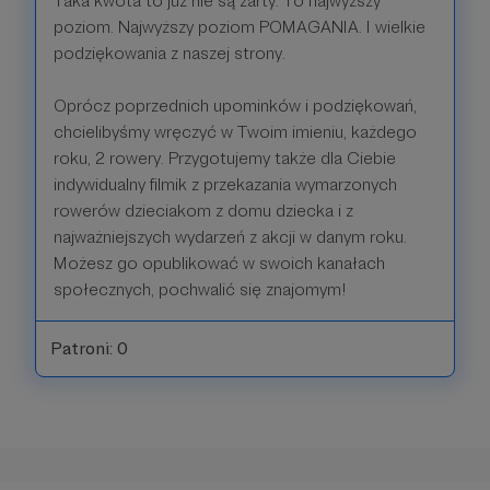
Taka kwota to już nie są żarty. To najwyższy
poziom. Najwyższy poziom POMAGANIA. I wielkie
podziękowania z naszej strony.
Oprócz poprzednich upominków i podziękowań,
chcielibyśmy wręczyć w Twoim imieniu, każdego
roku, 2 rowery. Przygotujemy także dla Ciebie
indywidualny filmik z przekazania wymarzonych
rowerów dzieciakom z domu dziecka i z
najważniejszych wydarzeń z akcji w danym roku.
Możesz go opublikować w swoich kanałach
społecznych, pochwalić się znajomym!
Patroni: 0