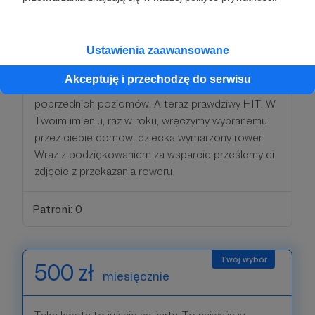
Bardzo dziękujemy. Takie miesięczne wsparcie to
już dużo pieniędzy.
Ustawienia zaawansowane
Już wiesz, że możesz liczyć na nasze wielkie,
Akceptuję i przechodzę do serwisu
rowerowe podziękowanie i upominki z
poprzednich poziomów. A teraz prawdziwy HIT. W
Twoim imieniu, raz w roku, wręczymy wybranemu
przez ciebie domowi dziecka wymarzony rower!
Wraz z podziękowaniem za wsparcie prześlemy ci
zdjęcie z przekazania roweru!
Patroni: 0
500 zł
miesięcznie