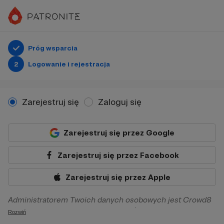
Próg wsparcia
2
Logowanie i rejestracja
Zarejestruj się
Zaloguj się
Zarejestruj się przez Google
Zarejestruj się przez Facebook
Zarejestruj się przez Apple
Administratorem Twoich danych osobowych jest Crowd8
sp. z o.o. z siedziba w Warszawie, ul. Żwirki i Wigury 16, 02-
Rozwiń
092 Warszawa. Twoje dane osobowe będą przetwarzane w