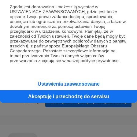
Prywatności
.
Zgoda jest dobrowolna i możesz ją wycofać w
USTAWIENIACH ZAAWANSOWANYCH, gdzie jest także
* Wyrażam zgodę na przetwarzanie moich danych
opisane Twoje prawo żądania dostępu, sprostowania,
osobowych podanych w formularzu rejestracyjnym w celu
usunięcia lub ograniczenia przetwarzania danych, a także w
dowolnym momencie za pomocą ustawień Twojej
prawidłowego świadczenia usług serwisu Patronite.
przeglądarki w urządzeniu końcowym. Pamiętaj, że w
zależności od Twoich ustawień, Twoje dane będą mogły być
Wyrażam zgodę na otrzymywanie drogą elektroniczną
przekazywane do zewnętrznych odbiorców danych z państw
trzecich tj. z państw spoza Europejskiego Obszaru
informacji handlowych - newslettera. Opcja ta może zostać
Gospodarczego. Pozostałe szczegółowe informacje na
zmieniona w ustawieniach konta.
temat przetwarzania Twoich danych w tym celów
przetwarzania znajdują się w naszej polityce prywatności.
Ustawienia zaawansowane
Akceptuję i przechodzę do serwisu
Cofnij
Zarejestruj się i przejdź dalej