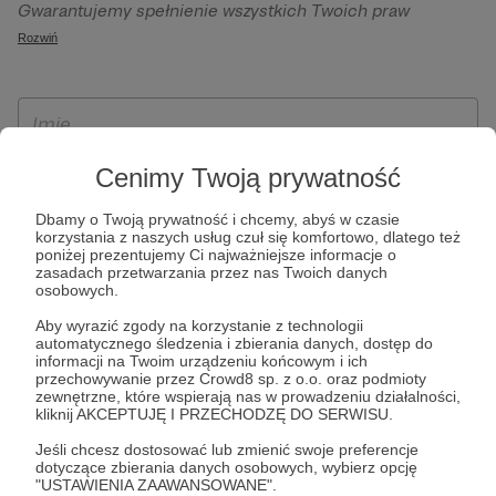
Gwarantujemy spełnienie wszystkich Twoich praw
szczególności w celu wykonania umowy zawartej z Tobą, w
wynikających z ogólnego rozporządzenia o ochronie
Rozwiń
tym do umożliwienia świadczenia usługi drogą
danych, tj. prawo dostępu, sprostowania oraz usunięcia
elektroniczną oraz pełnego korzystania z platformy
Twoich danych, ograniczenia ich przetwarzania, prawo do
Patronite.pl, w tym możliwości dokonywania oraz
ich przenoszenia, niepodlegania zautomatyzowanemu
otrzymywania wsparcia na naszej platformie oraz
podejmowaniu decyzji, w tym profilowaniu, a także prawo
dokonywania płatności.
wyrażenia sprzeciwu wobec przetwarzania Twoich danych
Cenimy Twoją prywatność
osobowych. Rejestracja dla osób niepełnoletnich możliwa
Dbamy o Twoją prywatność i chcemy, abyś w czasie
jest po przekazaniu podpisanego formularza "Zgodna na
korzystania z naszych usług czuł się komfortowo, dlatego też
założenie konta przez osobę niepełnoletnią", formularz
poniżej prezentujemy Ci najważniejsze informacje o
zasadach przetwarzania przez nas Twoich danych
dostępny jest na stronie regulaminu Patronite.pl.
osobowych.
Aby wyrazić zgody na korzystanie z technologii
automatycznego śledzenia i zbierania danych, dostęp do
informacji na Twoim urządzeniu końcowym i ich
przechowywanie przez Crowd8 sp. z o.o. oraz podmioty
zewnętrzne, które wspierają nas w prowadzeniu działalności,
kliknij AKCEPTUJĘ I PRZECHODZĘ DO SERWISU.
Jeśli chcesz dostosować lub zmienić swoje preferencje
dotyczące zbierania danych osobowych, wybierz opcję
* Zapoznałem się i akceptuję
Regulamin
serwisu oraz
Politykę
"USTAWIENIA ZAAWANSOWANE".