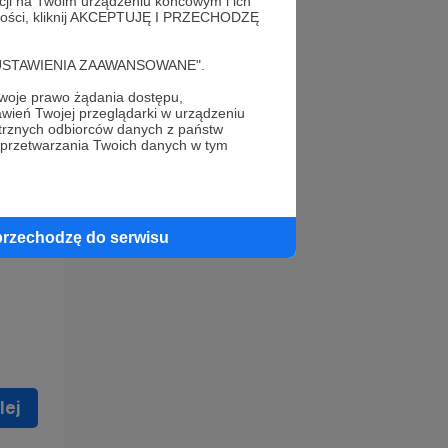
acji na Twoim urządzeniu końcowym i ich
alności, kliknij AKCEPTUJĘ I PRZECHODZĘ
cję "USTAWIENIA ZAAWANSOWANE".
oje prawo żądania dostępu,
wień Twojej przeglądarki w urządzeniu
trznych odbiorców danych z państw
 celu
 przetwarzania Twoich danych w tym
ną
 zostać
przechodzę do serwisu
lej