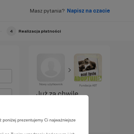
Masz pytania?
Napisz na czacie
4
Realizacja płatności
Nowy użytkownik
Fundacja AST
Już za chwilę
zostaniesz
Patronem!
ż poniżej prezentujemy Ci najważniejsze