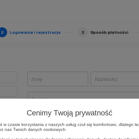
2
Logowanie i rejestracja
3
Sposób płatności
Cenimy Twoją prywatność
t
w czasie korzystania z naszych usług czuł się komfortowo, dlatego te
i i
zez nas Twoich danych osobowych.
owe będą
aw