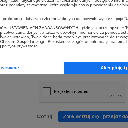
ologii automatycznego śledzenia i zbierania danych, dostęp do inform
a umowy
nie
 oraz podmioty zewnętrzne, które wspierają nas w prowadzeniu dział
nia
nięcia
nia z
* Zapoznałem się i akceptuję
Regulamin
serwisu oraz
prawo
oje preferencje dotyczące zbierania danych osobowych, wybierz op
wania
Politykę Prywatności
.
zowanemu
ofać w USTAWIENIACH ZAAWANSOWANYCH, gdzie jest także opisane Tw
 oraz
że prawo
a przetwarzania danych, a także w dowolnym momencie za pomocą usta
* Wyrażam zgodę na przetwarzanie moich danych
 Twoich ustawień, Twoje dane będą mogły być przekazywane do zewnę
h
osobowych podanych w formularzu rejestracyjnym w
go Obszaru Gospodarczego. Pozostałe szczegółowe informacje na temat
 polityce prywatności.
prawidłowego świadczenia usług serwisu Patronite.
Wyrażam zgodę na otrzymywanie drogą elektronicz
nta
informacji handlowych - newslettera. Opcja ta może
jest na
ansowane
Akceptuję i 
zmieniona w ustawieniach konta.
Cofnij
Zarejestruj się i przejdź da