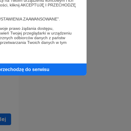
acji na Twoim urządzeniu końcowym i ich
alności, kliknij AKCEPTUJĘ I PRZECHODZĘ
cję "USTAWIENIA ZAAWANSOWANE".
oje prawo żądania dostępu,
wień Twojej przeglądarki w urządzeniu
trznych odbiorców danych z państw
 celu
 przetwarzania Twoich danych w tym
ną
 zostać
przechodzę do serwisu
lej