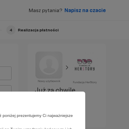
Masz pytania?
Napisz na czacie
4
Realizacja płatności
Nowy użytkownik
Fundacja HerStory
Już za chwilę
zostaniesz
Patronem!
ż poniżej prezentujemy Ci najważniejsze