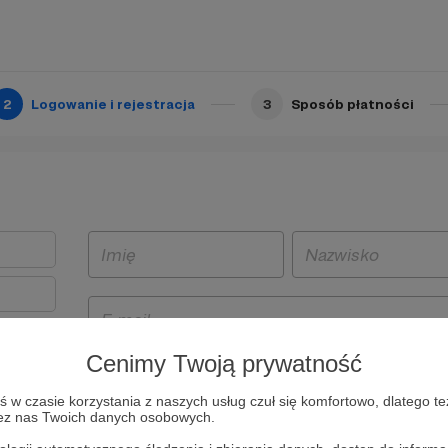
2
Logowanie i rejestracja
3
Sposób płatności
Cenimy Twoją prywatność
t
w czasie korzystania z naszych usług czuł się komfortowo, dlatego te
i i
zez nas Twoich danych osobowych.
owe będą
aw