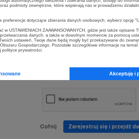
ologii automatycznego śledzenia i zbierania danych, dostęp do inform
a umowy
nie
 oraz podmioty zewnętrzne, które wspierają nas w prowadzeniu dział
nia
nięcia
nia z
* Zapoznałem się i akceptuję
Regulamin
serwisu oraz
prawo
oje preferencje dotyczące zbierania danych osobowych, wybierz op
wania
Politykę Prywatności
.
zowanemu
ofać w USTAWIENIACH ZAAWANSOWANYCH, gdzie jest także opisane Tw
 oraz
że prawo
a przetwarzania danych, a także w dowolnym momencie za pomocą usta
* Wyrażam zgodę na przetwarzanie moich danych
 Twoich ustawień, Twoje dane będą mogły być przekazywane do zewnę
h
osobowych podanych w formularzu rejestracyjnym w
go Obszaru Gospodarczego. Pozostałe szczegółowe informacje na temat
 polityce prywatności.
prawidłowego świadczenia usług serwisu Patronite.
Wyrażam zgodę na otrzymywanie drogą elektronicz
nta
informacji handlowych - newslettera. Opcja ta może
jest na
ansowane
Akceptuję i 
zmieniona w ustawieniach konta.
Cofnij
Zarejestruj się i przejdź da