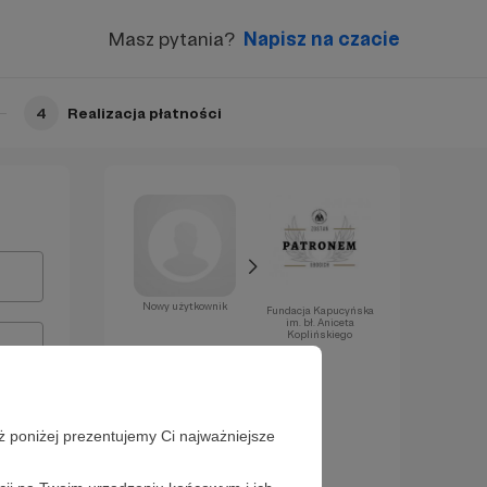
Masz pytania?
Napisz na czacie
4
Realizacja płatności
Nowy użytkownik
Fundacja Kapucyńska
im. bł. Aniceta
Koplińskiego
Już za chwilę
zostaniesz
Patronem!
ż poniżej prezentujemy Ci najważniejsze