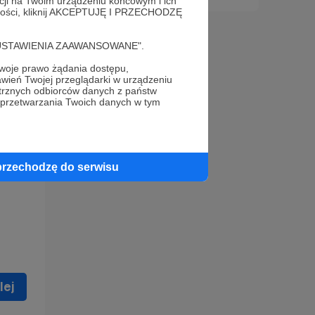
acji na Twoim urządzeniu końcowym i ich
alności, kliknij AKCEPTUJĘ I PRZECHODZĘ
cję "USTAWIENIA ZAAWANSOWANE".
oje prawo żądania dostępu,
wień Twojej przeglądarki w urządzeniu
trznych odbiorców danych z państw
 celu
 przetwarzania Twoich danych w tym
ną
 zostać
przechodzę do serwisu
lej