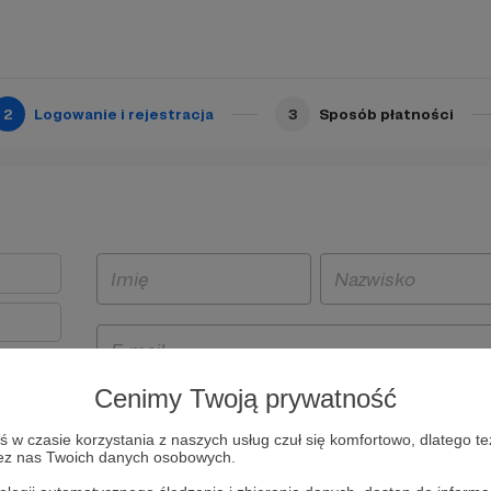
2
Logowanie i rejestracja
3
Sposób płatności
Cenimy Twoją prywatność
t
w czasie korzystania z naszych usług czuł się komfortowo, dlatego te
i i
zez nas Twoich danych osobowych.
owe będą
aw