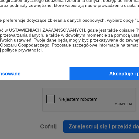
ologii automatycznego śledzenia i zbierania danych, dostęp do inform
a umowy
nie
 oraz podmioty zewnętrzne, które wspierają nas w prowadzeniu dział
nia
nięcia
nia z
* Zapoznałem się i akceptuję
Regulamin
serwisu oraz
prawo
oje preferencje dotyczące zbierania danych osobowych, wybierz op
wania
Politykę Prywatności
.
zowanemu
ofać w USTAWIENIACH ZAAWANSOWANYCH, gdzie jest także opisane Tw
 oraz
że prawo
a przetwarzania danych, a także w dowolnym momencie za pomocą usta
* Wyrażam zgodę na przetwarzanie moich danych
 Twoich ustawień, Twoje dane będą mogły być przekazywane do zewnę
h
osobowych podanych w formularzu rejestracyjnym w
go Obszaru Gospodarczego. Pozostałe szczegółowe informacje na temat
 polityce prywatności.
prawidłowego świadczenia usług serwisu Patronite.
Wyrażam zgodę na otrzymywanie drogą elektronicz
nta
informacji handlowych - newslettera. Opcja ta może
jest na
ansowane
Akceptuję i 
zmieniona w ustawieniach konta.
Cofnij
Zarejestruj się i przejdź da