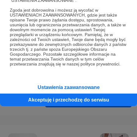
"USTAWIENIA ZAAWANSOWANE".
Prywatności
.
Zgoda jest dobrowolna i możesz ją wycofać w
* Wyrażam zgodę na przetwarzanie moich danych
USTAWIENIACH ZAAWANSOWANYCH, gdzie jest także
osobowych podanych w formularzu rejestracyjnym w celu
opisane Twoje prawo żądania dostępu, sprostowania,
usunięcia lub ograniczenia przetwarzania danych, a także w
prawidłowego świadczenia usług serwisu Patronite.
dowolnym momencie za pomocą ustawień Twojej
przeglądarki w urządzeniu końcowym. Pamiętaj, że w
Wyrażam zgodę na otrzymywanie drogą elektroniczną
zależności od Twoich ustawień, Twoje dane będą mogły być
przekazywane do zewnętrznych odbiorców danych z państw
informacji handlowych - newslettera. Opcja ta może zostać
trzecich tj. z państw spoza Europejskiego Obszaru
zmieniona w ustawieniach konta.
Gospodarczego. Pozostałe szczegółowe informacje na
temat przetwarzania Twoich danych w tym celów
przetwarzania znajdują się w naszej polityce prywatności.
Ustawienia zaawansowane
Akceptuję i przechodzę do serwisu
Cofnij
Zarejestruj się i przejdź dalej