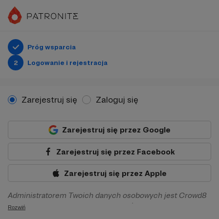
Próg wsparcia
2
Logowanie i rejestracja
Zarejestruj się
Zaloguj się
Zarejestruj się przez Google
Zarejestruj się przez Facebook
Zarejestruj się przez Apple
Administratorem Twoich danych osobowych jest Crowd8
sp. z o.o. z siedziba w Warszawie, ul. Żwirki i Wigury 16, 02-
Rozwiń
092 Warszawa. Twoje dane osobowe będą przetwarzane w