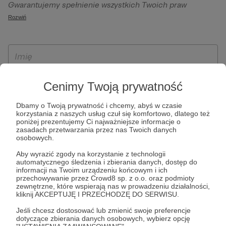
Gwarantujemy spełnienie wszystkich Twoich praw
szczególności w celu wykonania umowy zawartej z Tobą, w
wynikających z ogólnego rozporządzenia o ochronie
Rozwiń
tym do umożliwienia świadczenia usługi drogą
danych, tj. prawo dostępu, sprostowania oraz usunięcia
elektroniczną oraz pełnego korzystania z platformy
Twoich danych, ograniczenia ich przetwarzania, prawo do
Patronite.pl, w tym możliwości dokonywania oraz
ich przenoszenia, niepodlegania zautomatyzowanemu
otrzymywania wsparcia na naszej platformie oraz
podejmowaniu decyzji, w tym profilowaniu, a także prawo
dokonywania płatności.
wyrażenia sprzeciwu wobec przetwarzania Twoich danych
Cenimy Twoją prywatność
osobowych. Rejestracja dla osób niepełnoletnich możliwa
jest po przekazaniu podpisanego formularza "Zgodna na
Dbamy o Twoją prywatność i chcemy, abyś w czasie
założenie konta przez osobę niepełnoletnią", formularz
korzystania z naszych usług czuł się komfortowo, dlatego też
poniżej prezentujemy Ci najważniejsze informacje o
dostępny jest na stronie regulaminu Patronite.pl.
zasadach przetwarzania przez nas Twoich danych
osobowych.
Aby wyrazić zgody na korzystanie z technologii
automatycznego śledzenia i zbierania danych, dostęp do
informacji na Twoim urządzeniu końcowym i ich
przechowywanie przez Crowd8 sp. z o.o. oraz podmioty
zewnętrzne, które wspierają nas w prowadzeniu działalności,
kliknij AKCEPTUJĘ I PRZECHODZĘ DO SERWISU.
Jeśli chcesz dostosować lub zmienić swoje preferencje
* Zapoznałem się i akceptuję
Regulamin
serwisu oraz
Politykę
dotyczące zbierania danych osobowych, wybierz opcję