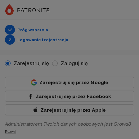
Próg wsparcia
2
Logowanie i rejestracja
Zarejestruj się
Zaloguj się
Zarejestruj się przez Google
Zarejestruj się przez Facebook
Zarejestruj się przez Apple
Administratorem Twoich danych osobowych jest Crowd8
sp. z o.o. z siedziba w Warszawie, ul. Żwirki i Wigury 16, 02-
Rozwiń
092 Warszawa. Twoje dane osobowe będą przetwarzane w