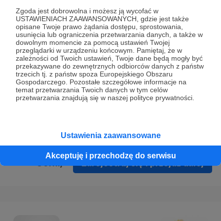
Prywatności
.
Zgoda jest dobrowolna i możesz ją wycofać w
USTAWIENIACH ZAAWANSOWANYCH, gdzie jest także
* Wyrażam zgodę na przetwarzanie moich danych
opisane Twoje prawo żądania dostępu, sprostowania,
osobowych podanych w formularzu rejestracyjnym w celu
usunięcia lub ograniczenia przetwarzania danych, a także w
dowolnym momencie za pomocą ustawień Twojej
prawidłowego świadczenia usług serwisu Patronite.
przeglądarki w urządzeniu końcowym. Pamiętaj, że w
zależności od Twoich ustawień, Twoje dane będą mogły być
Wyrażam zgodę na otrzymywanie drogą elektroniczną
przekazywane do zewnętrznych odbiorców danych z państw
trzecich tj. z państw spoza Europejskiego Obszaru
informacji handlowych - newslettera. Opcja ta może zostać
Gospodarczego. Pozostałe szczegółowe informacje na
zmieniona w ustawieniach konta.
temat przetwarzania Twoich danych w tym celów
przetwarzania znajdują się w naszej polityce prywatności.
Ustawienia zaawansowane
Akceptuję i przechodzę do serwisu
Cofnij
Zarejestruj się i przejdź dalej