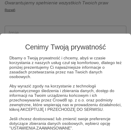
Gwarantujemy spełnienie wszystkich Twoich praw
szczególności w celu wykonania umowy zawartej z Tobą, w
wynikających z ogólnego rozporządzenia o ochronie
Rozwiń
tym do umożliwienia świadczenia usługi drogą
danych, tj. prawo dostępu, sprostowania oraz usunięcia
elektroniczną oraz pełnego korzystania z platformy
Twoich danych, ograniczenia ich przetwarzania, prawo do
Patronite.pl, w tym możliwości dokonywania oraz
ich przenoszenia, niepodlegania zautomatyzowanemu
otrzymywania wsparcia na naszej platformie oraz
podejmowaniu decyzji, w tym profilowaniu, a także prawo
dokonywania płatności.
wyrażenia sprzeciwu wobec przetwarzania Twoich danych
Cenimy Twoją prywatność
osobowych. Rejestracja dla osób niepełnoletnich możliwa
Dbamy o Twoją prywatność i chcemy, abyś w czasie
jest po przekazaniu podpisanego formularza "Zgodna na
korzystania z naszych usług czuł się komfortowo, dlatego też
założenie konta przez osobę niepełnoletnią", formularz
poniżej prezentujemy Ci najważniejsze informacje o
zasadach przetwarzania przez nas Twoich danych
dostępny jest na stronie regulaminu Patronite.pl.
osobowych.
Aby wyrazić zgody na korzystanie z technologii
automatycznego śledzenia i zbierania danych, dostęp do
informacji na Twoim urządzeniu końcowym i ich
przechowywanie przez Crowd8 sp. z o.o. oraz podmioty
zewnętrzne, które wspierają nas w prowadzeniu działalności,
kliknij AKCEPTUJĘ I PRZECHODZĘ DO SERWISU.
Jeśli chcesz dostosować lub zmienić swoje preferencje
dotyczące zbierania danych osobowych, wybierz opcję
* Zapoznałem się i akceptuję
Regulamin
serwisu oraz
Politykę
"USTAWIENIA ZAAWANSOWANE".