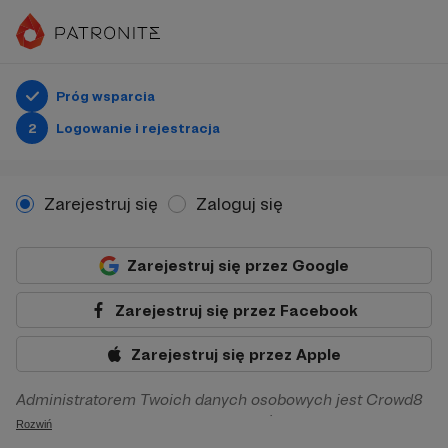
Próg wsparcia
2
Logowanie i rejestracja
Zarejestruj się
Zaloguj się
Zarejestruj się przez Google
Zarejestruj się przez Facebook
Zarejestruj się przez Apple
Administratorem Twoich danych osobowych jest Crowd8
sp. z o.o. z siedziba w Warszawie, ul. Żwirki i Wigury 16, 02-
Rozwiń
092 Warszawa. Twoje dane osobowe będą przetwarzane w