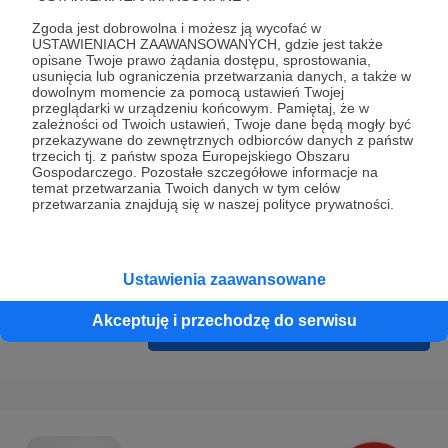
Prywatności
.
Zgoda jest dobrowolna i możesz ją wycofać w
* Wyrażam zgodę na przetwarzanie moich danych
USTAWIENIACH ZAAWANSOWANYCH, gdzie jest także
opisane Twoje prawo żądania dostępu, sprostowania,
osobowych podanych w formularzu rejestracyjnym w celu
usunięcia lub ograniczenia przetwarzania danych, a także w
prawidłowego świadczenia usług serwisu Patronite.
dowolnym momencie za pomocą ustawień Twojej
przeglądarki w urządzeniu końcowym. Pamiętaj, że w
zależności od Twoich ustawień, Twoje dane będą mogły być
Wyrażam zgodę na otrzymywanie drogą elektroniczną
przekazywane do zewnętrznych odbiorców danych z państw
informacji handlowych - newslettera. Opcja ta może zostać
trzecich tj. z państw spoza Europejskiego Obszaru
Gospodarczego. Pozostałe szczegółowe informacje na
zmieniona w ustawieniach konta.
temat przetwarzania Twoich danych w tym celów
przetwarzania znajdują się w naszej polityce prywatności.
Ustawienia zaawansowane
Akceptuję i przechodzę do serwisu
Cofnij
Zarejestruj się i przejdź dalej