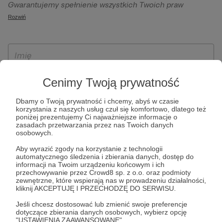
Gwarantujemy spełnienie wszystkich Twoich praw
szczególności w celu wykonania umowy zawartej z Tobą, w
wynikających z ogólnego rozporządzenia o ochronie
Rozwiń
tym do umożliwienia świadczenia usługi drogą
danych, tj. prawo dostępu, sprostowania oraz usunięcia
elektroniczną oraz pełnego korzystania z platformy
Twoich danych, ograniczenia ich przetwarzania, prawo do
Patronite.pl, w tym możliwości dokonywania oraz
ich przenoszenia, niepodlegania zautomatyzowanemu
otrzymywania wsparcia na naszej platformie oraz
podejmowaniu decyzji, w tym profilowaniu, a także prawo
dokonywania płatności.
wyrażenia sprzeciwu wobec przetwarzania Twoich danych
Cenimy Twoją prywatność
osobowych. Rejestracja dla osób niepełnoletnich możliwa
jest po przekazaniu podpisanego formularza "Zgodna na
Dbamy o Twoją prywatność i chcemy, abyś w czasie
korzystania z naszych usług czuł się komfortowo, dlatego też
założenie konta przez osobę niepełnoletnią", formularz
poniżej prezentujemy Ci najważniejsze informacje o
dostępny jest na stronie regulaminu Patronite.pl.
zasadach przetwarzania przez nas Twoich danych
osobowych.
Aby wyrazić zgody na korzystanie z technologii
automatycznego śledzenia i zbierania danych, dostęp do
informacji na Twoim urządzeniu końcowym i ich
przechowywanie przez Crowd8 sp. z o.o. oraz podmioty
zewnętrzne, które wspierają nas w prowadzeniu działalności,
kliknij AKCEPTUJĘ I PRZECHODZĘ DO SERWISU.
Jeśli chcesz dostosować lub zmienić swoje preferencje
* Zapoznałem się i akceptuję
Regulamin
serwisu oraz
Politykę
dotyczące zbierania danych osobowych, wybierz opcję
"USTAWIENIA ZAAWANSOWANE".