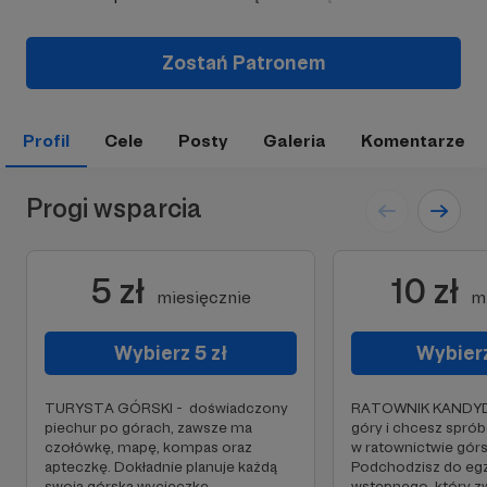
Zostań Patronem
Profil
Cele
Posty
Galeria
Komentarze
Progi wsparcia
5 zł
10 zł
miesięcznie
m
Wybierz 5 zł
Wybierz
TURYSTA GÓRSKI - doświadczony
RATOWNIK KANDYD
piechur po górach, zawsze ma
góry i chcesz sprób
czołówkę, mapę, kompas oraz
w ratownictwie gór
apteczkę. Dokładnie planuje każdą
Podchodzisz do eg
swoją górską wycieczkę.
wstępnego, który z