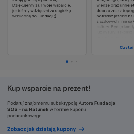
Dziękujemy za Twoje wsparcie,
wiedzę oraz umieję
jesteśmy wdzięczni za cegiełkę
dobrze znasz topogr
wrzuconą do Fundacji ;)
potrafisz jeździć na
zjazdowych i nie są
skitury. Będąc kand
już dyżury, szkolisz 
uczestniczysz w ak
nabywasz nowych u
Czytaj
Dziękujemy za Twoj
Jeśli taka Twoja wo
do tajnej grupy Pat
facebooku gdzie na
będziemy informow
się dzieje w Bieszc
Fundacji oraz Grupi
Kup wsparcie na prezent!
GOPR.
Podaruj znajomemu subskrypcję Autora
Fundacja
SOS - na Ratunek
w formie kuponu
podarunkowego.
Zobacz jak działają kupony