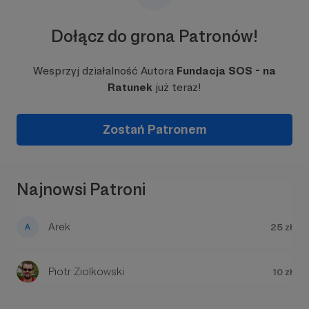
w Ośrodku znajduje się poniżej:
Dołącz do grona Patronów!
Wesprzyj działalność Autora
Fundacja SOS - na
Ratunek
już teraz!
Zostań Patronem
W tym miejscu powinna być zewnętrzna
treść
Aby zobaczyć treść musisz zmienić ustawienia
Najnowsi Patroni
polityki prywatności
Arek
25 zł
Piotr Ziolkowski
10 zł
Jako Fundacja realizujemy film dokumentalny