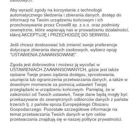
osobowych.
Dlaczego prosimy Was – Patronów o
wsparcie?
Aby wyrazić zgody na korzystanie z technologii
automatycznego śledzenia i zbierania danych, dostęp do
informacji na Twoim urządzeniu końcowym i ich
Bo niemal każda akcja ratownicza wymaga użycia
przechowywanie przez Crowd8 sp. z o.o. oraz podmioty
przez nas specjalistycznego sprzętu (m.in.
Rozwiń opis
zewnętrzne, które wspierają nas w prowadzeniu działalności,
środków transportu, medycznego) a także
kliknij AKCEPTUJĘ I PRZECHODZĘ DO SERWISU.
ekwipunku, ciągłych szkoleń i podnoszenia
Jeśli chcesz dostosować lub zmienić swoje preferencje
kwalifikacji. Sprzęt się zużywa a My chcemy
dotyczące zbierania danych osobowych, wybierz opcję
ciągle się doskonalić i rozwijać. Zobacz jak
Cele
"USTAWIENIA ZAAWANSOWANE".
wygląda nasza praca:
Zgoda jest dobrowolna i możesz ją wycofać w
USTAWIENIACH ZAAWANSOWANYCH, gdzie jest także
opisane Twoje prawo żądania dostępu, sprostowania,
Galeria Bieszczadzkich Aniołów
GOPR Bieszczady
usunięcia lub ograniczenia przetwarzania danych, a także w
innowacje!
dowolnym momencie za pomocą ustawień Twojej
3 500 zł
Cel osiągnięty!
przeglądarki w urządzeniu końcowym. Pamiętaj, że w
4 500 zł
Ce
zależności od Twoich ustawień, Twoje dane będą mogły być
przekazywane do zewnętrznych odbiorców danych z państw
100%
trzecich tj. z państw spoza Europejskiego Obszaru
Gospodarczego. Pozostałe szczegółowe informacje na
Jeśli uzbieramy taką kwotę to
W tym miejscu powinna być zewnętrzna
temat przetwarzania Twoich danych w tym celów
wywołamy zdjęcia, które stworzą
Ratownicy w Grupie
przetwarzania znajdują się w naszej polityce prywatności.
treść
niecodzienną galerię umieszczoną w
GOPR stawiają na i
naszym Centrum Szkoleniowym w
jedną z nich było 
Aby zobaczyć treść musisz zmienić ustawienia
Równi. Otwarcie takiej wystawy
dronów do użycia p
polityki prywatności