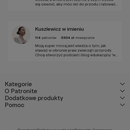
Gąsienica Giewont.
się oswoić, aby móc iść do przodu i ratować
kolejne istnienia.
Bez ale” – 2016, „Piotr Malinowski. 33 zgłoś się…” –
2017.
Krótki urywek z planu filmowego:
Kuszlewicz w imieniu
114
patronów
5934
zł
miesięcznie
Moją super mocą jest wiedza o tym, jak
stawać w obronie praw zwierząt i przyrody.
Chcę stworzyć podcast i blog edukacyjny 'w
imieniu', po to, by każda osoba w Polsce
miała dostęp do bezpłatnej i wzmacniającej
edukacji. Niech temat praw zwierząt i
przyrody dotrze do każdego miejsca w
W tym miejscu powinna być zewnętrzna
Polsce!
Kategorie
treść
O Patronite
Aby zobaczyć treść musisz zmienić ustawienia
Dodatkowe produkty
polityki prywatności
Pomoc