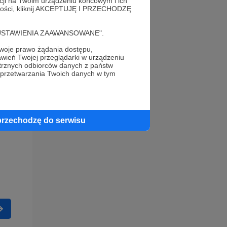
acji na Twoim urządzeniu końcowym i ich
alności, kliknij AKCEPTUJĘ I PRZECHODZĘ
cję "USTAWIENIA ZAAWANSOWANE".
oje prawo żądania dostępu,
wień Twojej przeglądarki w urządzeniu
trznych odbiorców danych z państw
 przetwarzania Twoich danych w tym
przechodzę do serwisu