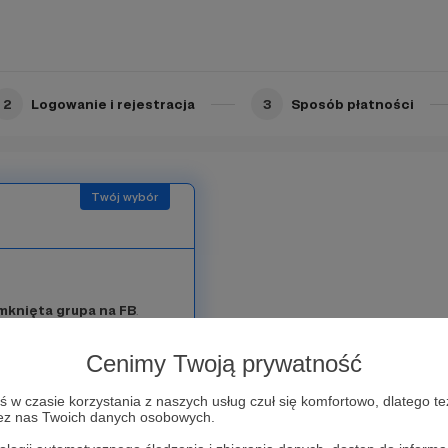
2
Logowanie i rejestracja
3
Sposób płatności
L
mknięta grupa na FB
.
ozytywnie zakręconych na
 opiniami, umawiać na
Cenimy Twoją prywatność
Pokażemy Wam trochę kulis
 pewno dobrze odnajdziecie
w czasie korzystania z naszych usług czuł się komfortowo, dlatego te
zez nas Twoich danych osobowych.
jeszcze przed ich