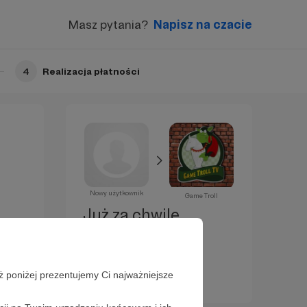
Masz pytania?
Napisz na czacie
4
Realizacja płatności
Nowy użytkownik
Game Troll
Już za chwilę
zostaniesz
Patronem!
ż poniżej prezentujemy Ci najważniejsze