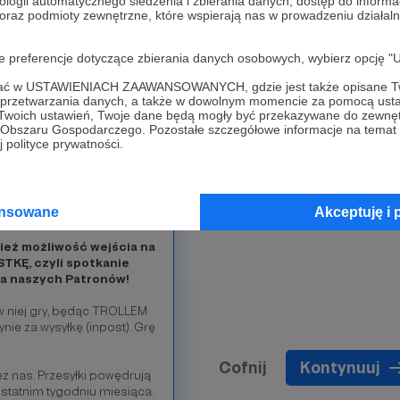
ologii automatycznego śledzenia i zbierania danych, dostęp do inform
 treści, jakie mają
 oraz podmioty zewnętrzne, które wspierają nas w prowadzeniu dział
ybieranie tematów
grupy ciekawe opinie na
w naszych filmach jako
oje preferencje dotyczące zbierania danych osobowych, wybierz op
dykowany dla Patronów
czące gier i
ofać w USTAWIENIACH ZAAWANSOWANYCH, gdzie jest także opisane Tw
a przetwarzania danych, a także w dowolnym momencie za pomocą usta
ve na inny temat - jesteśmy
 Twoich ustawień, Twoje dane będą mogły być przekazywane do zewnę
go Obszaru Gospodarczego. Pozostałe szczegółowe informacje na temat
 polityce prywatności.
dawców -
będziemy
 których Patroni
dobieństwo wygrania w
iż przy puli 59 tysięcy
ansowane
Akceptuję i 
ż możliwość wejścia na
STKĘ, czyli spotkanie
dla naszych Patronów!
w niej gry, będąc TROLLEM
ie za wysyłkę (inpost). Grę
Cofnij
Kontynuuj
ez nas. Przesyłki powędrują
 ostatnim tygodniu miesiąca.