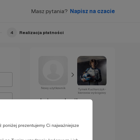
Masz pytania?
Napisz na czacie
4
Realizacja płatności
Nowy użytkownik
Tymek Kucharczyk -
kierowca wyścigowy
Już za chwilę
zostaniesz
Patronem!
ż poniżej prezentujemy Ci najważniejsze