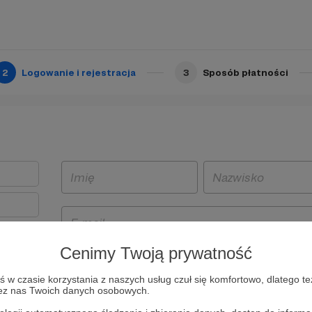
2
Logowanie i rejestracja
3
Sposób płatności
Cenimy Twoją prywatność
t
w czasie korzystania z naszych usług czuł się komfortowo, dlatego te
i i
zez nas Twoich danych osobowych.
owe będą
aw