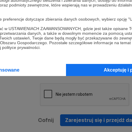
ologii automatycznego śledzenia i zbierania danych, dostęp do inform
a umowy
nie
 oraz podmioty zewnętrzne, które wspierają nas w prowadzeniu dział
nia
nięcia
nia z
* Zapoznałem się i akceptuję
Regulamin
serwisu oraz
prawo
oje preferencje dotyczące zbierania danych osobowych, wybierz op
wania
Politykę Prywatności
.
zowanemu
ofać w USTAWIENIACH ZAAWANSOWANYCH, gdzie jest także opisane Tw
 oraz
że prawo
a przetwarzania danych, a także w dowolnym momencie za pomocą usta
* Wyrażam zgodę na przetwarzanie moich danych
 Twoich ustawień, Twoje dane będą mogły być przekazywane do zewnę
h
osobowych podanych w formularzu rejestracyjnym w
go Obszaru Gospodarczego. Pozostałe szczegółowe informacje na temat
 polityce prywatności.
prawidłowego świadczenia usług serwisu Patronite.
Wyrażam zgodę na otrzymywanie drogą elektronicz
nta
informacji handlowych - newslettera. Opcja ta może
jest na
ansowane
Akceptuję i 
zmieniona w ustawieniach konta.
Cofnij
Zarejestruj się i przejdź da