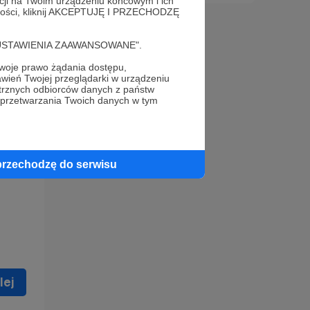
acji na Twoim urządzeniu końcowym i ich
alności, kliknij AKCEPTUJĘ I PRZECHODZĘ
cję "USTAWIENIA ZAAWANSOWANE".
oje prawo żądania dostępu,
wień Twojej przeglądarki w urządzeniu
trznych odbiorców danych z państw
 celu
 przetwarzania Twoich danych w tym
ną
 zostać
przechodzę do serwisu
lej